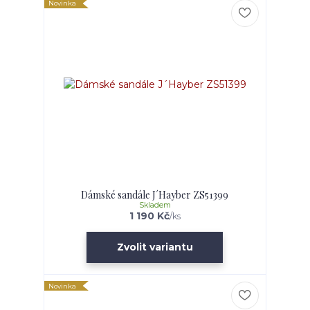
Novinka
Dámské sandále J´Hayber ZS51399
Skladem
1 190 Kč
/
ks
Zvolit variantu
Novinka