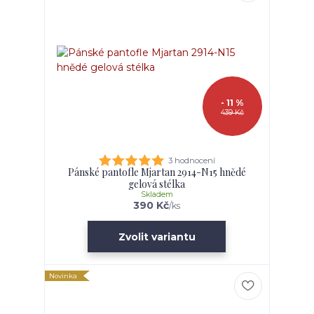
- 11 %
439 Kč
3 hodnocení
Pánské pantofle Mjartan 2914-N15 hnědé
gelová stélka
Skladem
390 Kč
/
ks
Zvolit variantu
Novinka