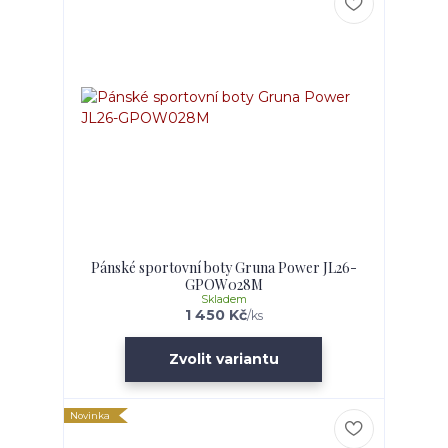
Pánské sportovní boty Gruna Power JL26-
GPOW028M
Skladem
1 450 Kč
/
ks
Zvolit variantu
Novinka