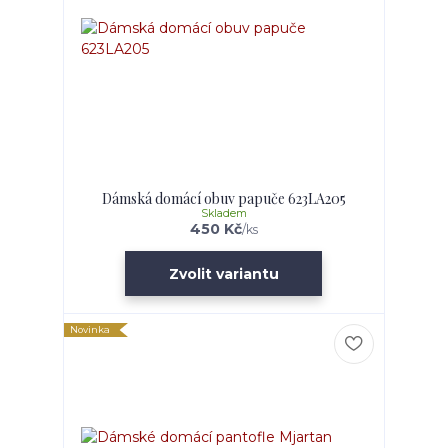
Dámská domácí obuv papuče 623LA205
Skladem
450 Kč
/
ks
Zvolit variantu
Novinka