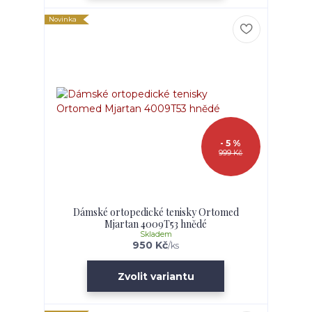
Novinka
- 5 %
999 Kč
Dámské ortopedické tenisky Ortomed
Mjartan 4009T53 hnědé
Skladem
950 Kč
/
ks
Zvolit variantu