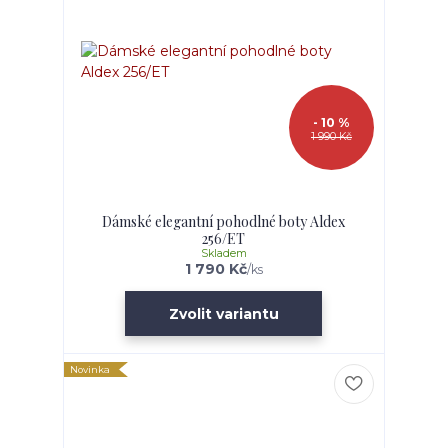
- 10 %
1 990 Kč
Dámské elegantní pohodlné boty Aldex
256/ET
Skladem
1 790 Kč
/
ks
Zvolit variantu
Novinka