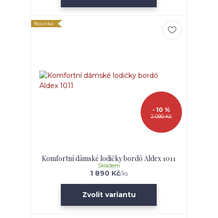
Novinka
- 10 %
2 090 Kč
Komfortní dámské lodičky bordó Aldex 1011
Skladem
1 890 Kč
/
ks
Zvolit variantu