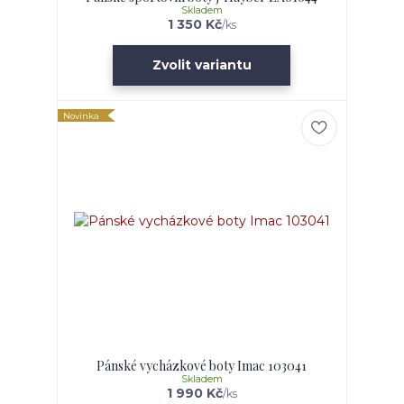
Skladem
1 350 Kč
/
ks
Zvolit variantu
Novinka
Pánské vycházkové boty Imac 103041
Skladem
1 990 Kč
/
ks