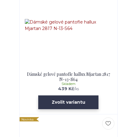
Dámské gelové pantofle hallux Mjartan 2817
N-13-S64
Skladem
439 Kč
/
ks
Zvolit variantu
Novinka