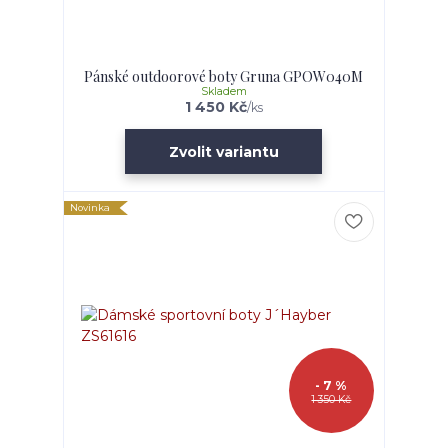
Pánské outdoorové boty Gruna GPOW040M
Skladem
1 450 Kč
/
ks
Zvolit variantu
Novinka
- 7 %
1 350 Kč