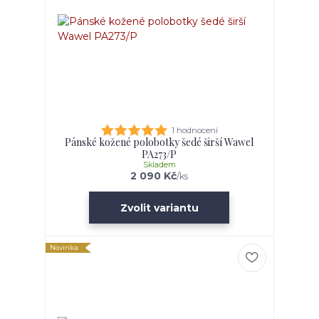
1 hodnocení
Pánské kožené polobotky šedé širší Wawel
PA273/P
Skladem
2 090 Kč
/
ks
Zvolit variantu
Novinka