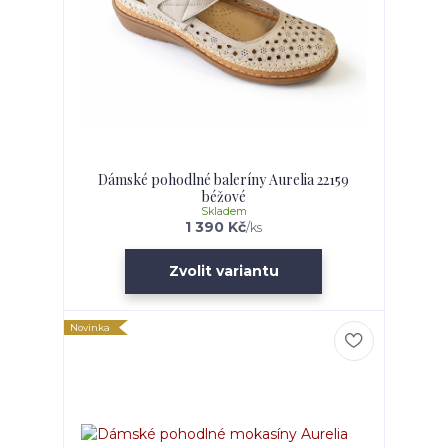
Dámské pohodlné baleríny Aurelia 22159
béžové
Skladem
1 390 Kč
/
ks
Zvolit variantu
Novinka