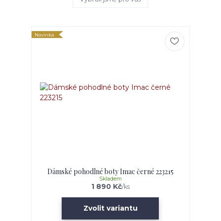
Novinka
Dámské pohodlné boty Imac černé 223215
Skladem
1 890 Kč
/
ks
Zvolit variantu