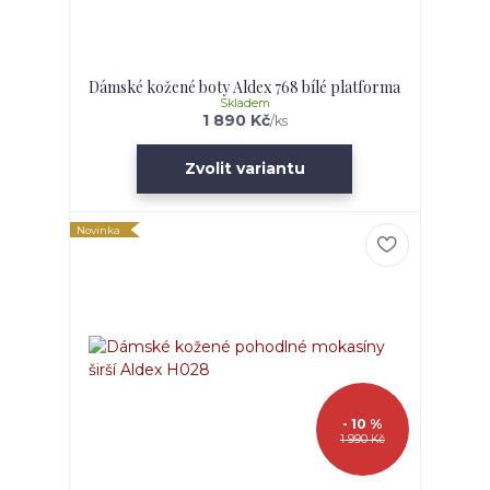
Dámské kožené boty Aldex 768 bílé platforma
Skladem
1 890 Kč
/
ks
Zvolit variantu
Novinka
- 10 %
1 990 Kč