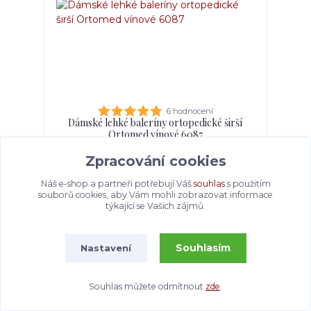
6 hodnocení
Dámské lehké baleríny ortopedické širší
Ortomed vínové 6087
Skladem
720 Kč
/
ks
Zpracování cookies
Náš e-shop a partneři potřebují Váš
souhlas
s použitím
Zvolit variantu
souborů cookies, aby Vám mohli zobrazovat informace
týkající se Vašich zájmů.
Novinka
Souhlasím
Nastavení
Souhlas můžete odmítnout
zde
.