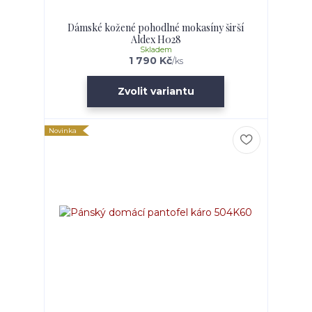
Dámské kožené pohodlné mokasíny širší
Aldex H028
Skladem
1 790 Kč
/
ks
Zvolit variantu
Novinka