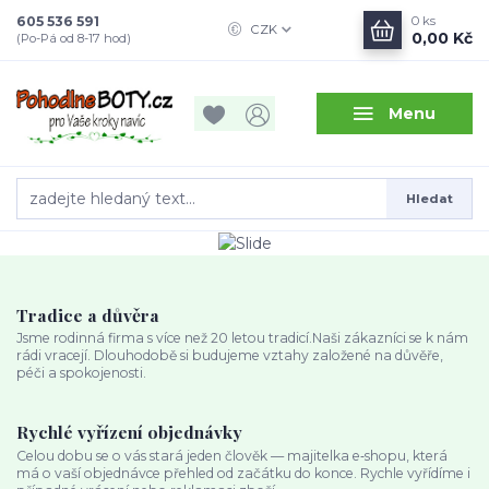
605 536 591
0
ks
CZK
0,00 Kč
(Po-Pá od 8-17 hod)
Menu
Hledat
Tradice a důvěra
Jsme rodinná firma s více než 20 letou tradicí.Naši zákazníci se k nám
rádi vracejí. Dlouhodobě si budujeme vztahy založené na důvěře,
péči a spokojenosti.
Rychlé vyřízení objednávky
Celou dobu se o vás stará jeden člověk — majitelka e‑shopu, která
má o vaší objednávce přehled od začátku do konce. Rychle vyřídíme i