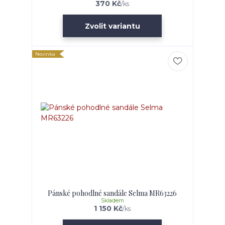
370 Kč
/
ks
Zvolit variantu
Novinka
Pánské pohodlné sandále Selma MR63226
Skladem
1 150 Kč
/
ks