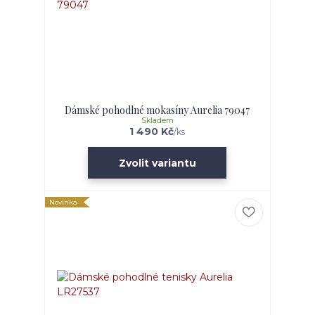
Dámské pohodlné mokasíny Aurelia 79047
Skladem
1 490 Kč
/
ks
Zvolit variantu
Novinka