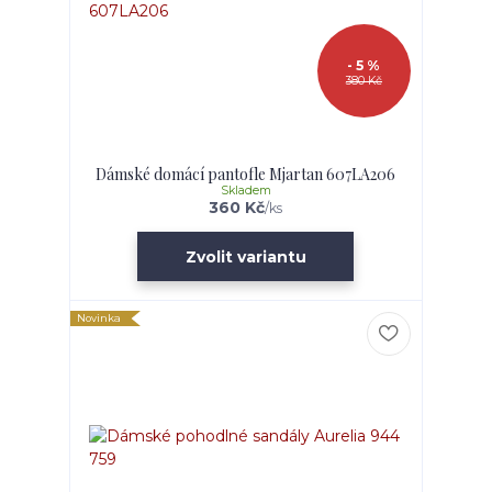
- 5 %
380 Kč
Dámské domácí pantofle Mjartan 607LA206
Skladem
360 Kč
/
ks
Zvolit variantu
Novinka