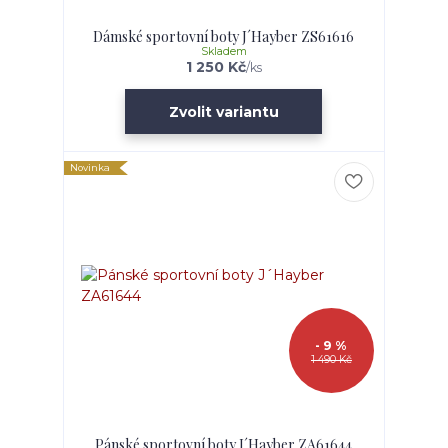
Dámské sportovní boty J´Hayber ZS61616
Skladem
1 250 Kč
/
ks
Zvolit variantu
Novinka
- 9 %
1 490 Kč
Pánské sportovní boty J´Hayber ZA61644