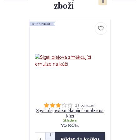
1
zboží
TOP produkt
2 hodnocení
Sigal olejová změkčující emulze na
kůži
Skladem
75 Kč
/
ks
Přidat do košíku