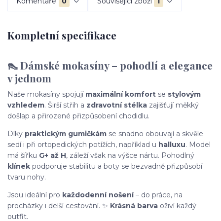
Komentáře
0
Související zboží
1
Kompletní specifikace
👠 Dámské mokasíny – pohodlí a elegance
v jednom
Naše mokasíny spojují
maximální komfort
se
stylovým
vzhledem
. Širší střih a
zdravotní stélka
zajišťují měkký
došlap a přirozené přizpůsobení chodidlu.
Díky
praktickým gumičkám
se snadno obouvají a skvěle
sedí i při ortopedických potížích, například u
halluxu
. Model
má šířku
G+ až H
, záleží však na výšce nártu. Pohodlný
klínek
podporuje stabilitu a boty se bezvadně přizpůsobí
tvaru nohy.
Jsou ideální pro
každodenní nošení
– do práce, na
procházky i delší cestování. ✨
Krásná barva
oživí každý
outfit.