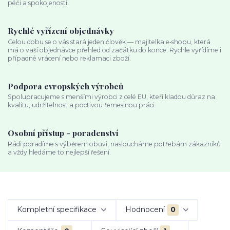
péči a spokojenosti.
Rychlé vyřízení objednávky
Celou dobu se o vás stará jeden člověk — majitelka e‑shopu, která
má o vaší objednávce přehled od začátku do konce. Rychle vyřídíme i
případné vrácení nebo reklamaci zboží.
Podpora evropských výrobců
Spolupracujeme s menšími výrobci z celé EU, kteří kladou důraz na
kvalitu, udržitelnost a poctivou řemeslnou práci.
Osobní přístup - poradenství
Rádi poradíme s výběrem obuvi, nasloucháme potřebám zákazníků
a vždy hledáme to nejlepší řešení.
Kompletní specifikace
Hodnocení
0