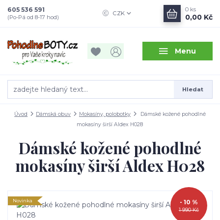
605 536 591
0
ks
CZK
0,00 Kč
(Po-Pá od 8-17 hod)
Menu
Hledat
Úvod
Dámská obuv
Mokasíny, polobotky
Dámské kožené pohodlné
mokasíny širší Aldex H028
Dámské kožené pohodlné
mokasíny širší Aldex H028
Novinka
- 10 %
1 990 Kč