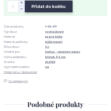
Přidat do košíku
Číslo produktu:
1-02-07
Typ obuvi:
vycházkové
Materiál:
pravá kůže
Materiál podšívky:
kůže+textil
Šířka obuvi:
G+
Vhodné pro:
hallux - vbočený palec
Výška podpatku:
klínek 3,5 cm
Značka:
ALDEX
Vyjímatelná stélka:
ne
Hlídat cenu / dostupnost
Do oblíbených
Podobné produkty