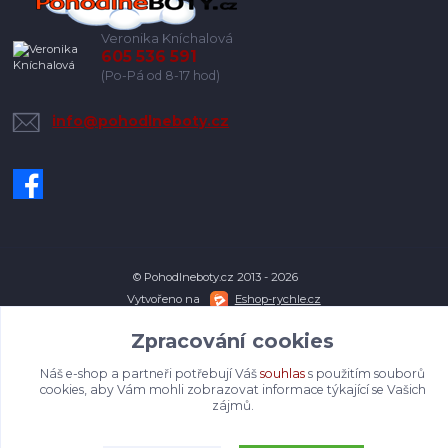
Veronika Kníchalová
605 536 591
(Po-Pá od 8-17 hod)
info@pohodlneboty.cz
© Pohodlneboty.cz 2013 - 2026
Vytvořeno na
Eshop-rychle.cz
Zpracování cookies
Náš e-shop a partneři potřebují Váš
souhlas
s použitím souborů
cookies, aby Vám mohli zobrazovat informace týkající se Vašich
zájmů.