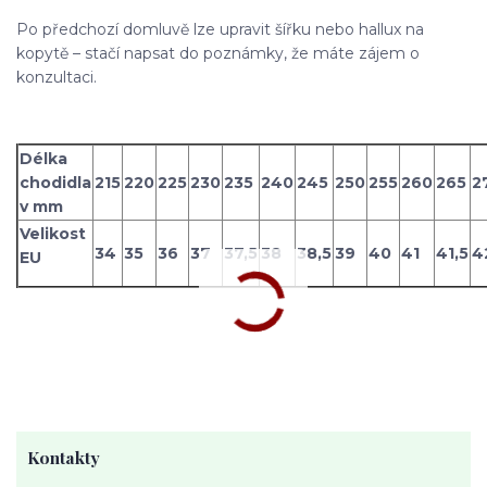
Po předchozí domluvě lze upravit šířku nebo hallux na
kopytě – stačí napsat do poznámky, že máte zájem o
konzultaci.
Délka
chodidla
215
220
225
230
235
240
245
250
255
260
265
2
v mm
Velikost
34
35
36
37
37,5
38
38,5
39
40
41
41,5
4
EU
Kontakty