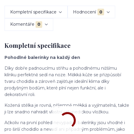
Kompletní specifikace
Hodnocení
0
Komentáře
0
Kompletní specifikace
Pohodlné balerínky na každý den
Díky dobře padnoucímu střihu a pohodlnému nižšímu
klínku perfektně sedí na noze. Měkká kůže se přizpůsobí
tvaru chodidla a zároveň zajišťuje ideální klima díky
prodyšným bodům, které plní nejen funkční, ale i
dekorativní roli.
Kožená stélka je rovná, příjemně měkká a vyjímatelná, takže
ji lze snadno nahradit vlastní ortopedickou vložkou.
Ačkoliv na první pohled nevypadají, balerínky jsou vhodné i
pro širší chodidlo a nevadí ani případným problémům, jako