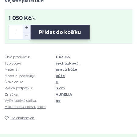
Nejsme plátci DPH
1 050 Kč
/
ks
Přidat do košíku
Číslo produktu:
1-03-65
Typ obuvi:
vycházková
Materiál:
pravá kůže
Materiál podšívky:
kůže
Šířka obuvi:
H
Výška podpatku:
3 cm
Značka:
AURELIA
Vyjímatelná stélka:
ne
Hlídat cenu / dostupnost
Do oblíbených