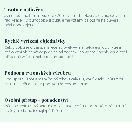
Tradice a důvěra
Jsme rodinná firma s více než 20 letou tradicí.Naši zákazníci se k nám
rádi vracejí. Dlouhodobě si budujeme vztahy založené na důvěře,
péči a spokojenosti.
Rychlé vyřízení objednávky
Celou dobu se o vás stará jeden člověk — majitelka e‑shopu, která
má o vaší objednávce přehled od začátku do konce. Rychle vyřídíme i
případné vrácení nebo reklamaci zboží.
Podpora evropských výrobců
Spolupracujeme s menšími výrobci z celé EU, kteří kladou důraz na
kvalitu, udržitelnost a poctivou řemeslnou práci.
Osobní přístup - poradenství
Rádi poradíme s výběrem obuvi, nasloucháme potřebám zákazníků
a vždy hledáme to nejlepší řešení.