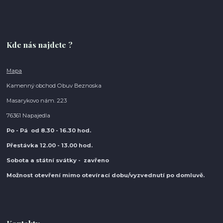
Kde nás najdete ?
Mapa
Kamenný obchod Obuv Beznoska
Masarykovo nám. 223
76361 Napajedla
Po - Pá od 8.30
- 16.30 hod.
Přestávka 12.00 - 13.00 hod.
Sobota a státní svátky - zavřeno
Možnost otevření mimo otevírací do
bu/vyzvednutí po domluvě.