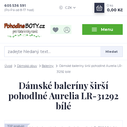
605 536 591
0
ks
CZK
0,00 Kč
(Po-Pá od 8-17 hod)
Menu
Hledat
Úvod
Dámská obuv
Baleríny
Dámské baleríny širší pohodlné Aurelia LR-
31292 bílé
Dámské baleríny širší
pohodlné Aurelia LR-31292
bílé
TOP produkt