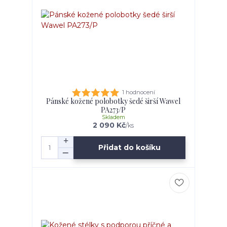
1 hodnocení
Pánské kožené polobotky šedé širší Wawel
PA273/P
Skladem
2 090 Kč
/
ks
Přidat do košíku