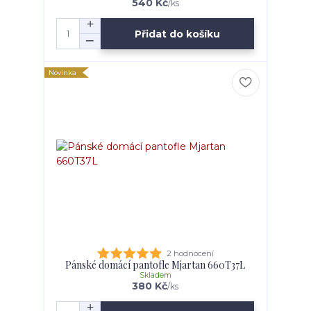
540 Kč
/
ks
Přidat do košíku
Novinka
2 hodnocení
Pánské domácí pantofle Mjartan 660T37L
Skladem
380 Kč
/
ks