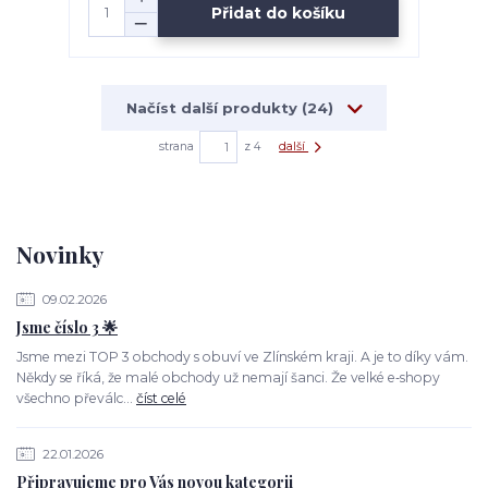
Přidat do košíku
Načíst další produkty (24)
strana
z 4
další
Novinky
09.02.2026
Jsme číslo 3 🌟
Jsme mezi TOP 3 obchody s obuví ve Zlínském kraji. A je to díky vám.
Někdy se říká, že malé obchody už nemají šanci. Že velké e‑shopy
všechno převálc...
číst celé
22.01.2026
Připravujeme pro Vás novou kategorii