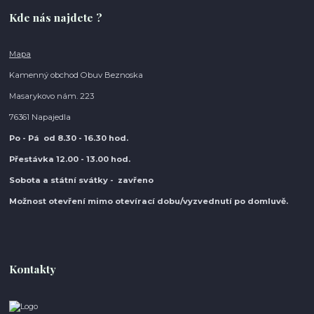
Kde nás najdete ?
Mapa
Kamenný obchod Obuv Beznoska
Masarykovo nám. 223
76361 Napajedla
Po - Pá od 8.30
- 16.30 hod.
Přestávka 12.00 - 13.00 hod.
Sobota a státní svátky - zavřeno
Možnost otevření mimo otevírací do
bu/vyzvednutí po domluvě.
Kontakty