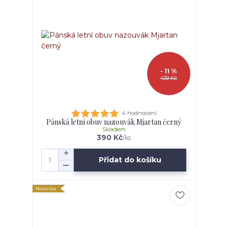
- 11 %
439 Kč
4 hodnocení
Pánská letní obuv nazouvák Mjartan černý
Skladem
390 Kč
/
ks
Přidat do košíku
Novinka