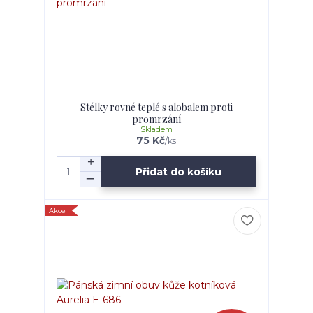
Stélky rovné teplé s alobalem proti
promrzání
Skladem
75 Kč
/
ks
Přidat do košíku
Akce