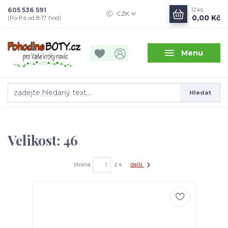
605 536 591
0
ks
CZK
0,00 Kč
(Po-Pá od 8-17 hod)
Menu
Hledat
Velikost: 46
strana
z 4
další