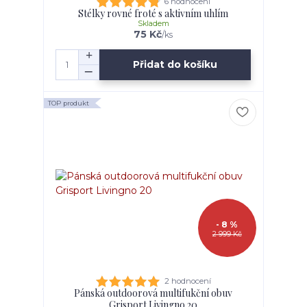
6 hodnocení
Stélky rovné froté s aktivním uhlím
Skladem
75 Kč
/
ks
Přidat do košíku
TOP produkt
- 8 %
2 999 Kč
2 hodnocení
Pánská outdoorová multifukční obuv
Grisport Livingno 20