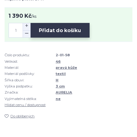
1 390 Kč
/
ks
Přidat do košíku
Číslo produktu:
2-01-58
Velikost:
46
Materiál:
pravá kůže
Materiál podšívky:
textil
Šířka obuvi:
H
Výška podpatku:
3 cm
Značka:
AURELIA
Vyjímatelná stélka:
ne
Hlídat cenu / dostupnost
Do oblíbených