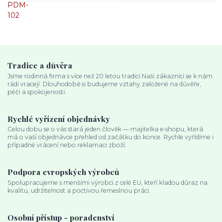
Tradice a důvěra
Jsme rodinná firma s více než 20 letou tradicí.Naši zákazníci se k nám
rádi vracejí. Dlouhodobě si budujeme vztahy založené na důvěře,
péči a spokojenosti.
Rychlé vyřízení objednávky
Celou dobu se o vás stará jeden člověk — majitelka e‑shopu, která
má o vaší objednávce přehled od začátku do konce. Rychle vyřídíme i
případné vrácení nebo reklamaci zboží.
Podpora evropských výrobců
Spolupracujeme s menšími výrobci z celé EU, kteří kladou důraz na
kvalitu, udržitelnost a poctivou řemeslnou práci.
Osobní přístup - poradenství