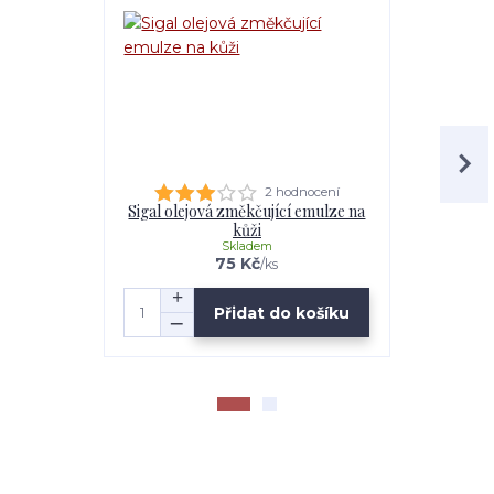
2 hodnocení
Sigal olejová změkčující emulze na
Sigal A
kůži
Skladem
75 Kč
/
ks
Přidat do košíku
Zv