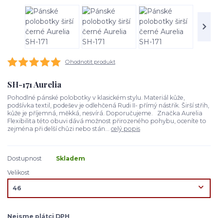
Ohodnotit produkt
SH-171 Aurelia
Pohodlné pánské polobotky v klasickém stylu. Materiál kůže,
podšívka textil, podešev je odlehčená Rudi II- přímý nástřik. Širší střih,
kůže je příjemná, měkká, nesvírá. Doporučujeme. Značka Aurelia
Flexibilita této obuvi dává možnost přirozeného pohybu, oceníte to
zejména při delší chůzi nebo stán...
celý popis
Dostupnost
Skladem
Velikost
Nejsme plátci DPH