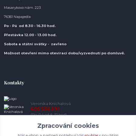
Masarykovo nám. 223
76361 Napajedla
Po - Pá od 8.30
- 16.30 hod.
Přestávka 12.00 - 13.00 hod.
Sobota a státní svátky - zavřeno
Možnost otevření mimo otevírací do
bu/vyzvednutí po domluvě.
Kontakty
Veronika Kníchalová
605 536 591
(Po-Pá od 8-17 hod)
Zpracování cookies
info@pohodlneboty.cz
Náš e-shop a partneři potřebují Váš
souhlas
s použitím