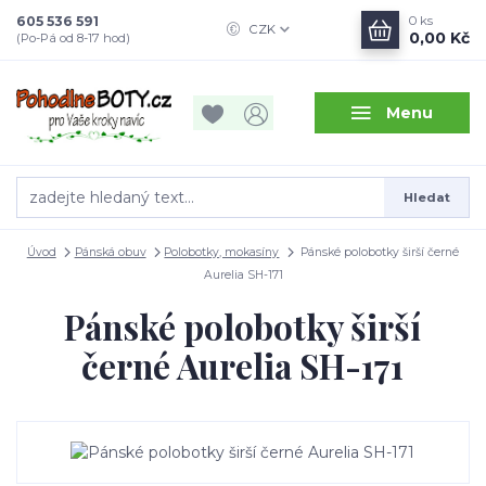
605 536 591
0
ks
CZK
0,00 Kč
(Po-Pá od 8-17 hod)
Menu
Hledat
Úvod
Pánská obuv
Polobotky, mokasíny
Pánské polobotky širší černé
Aurelia SH-171
Pánské polobotky širší
černé Aurelia SH-171