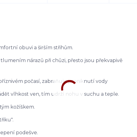
ortní obuvi a širším střihům.
tlumením nárazů při chůzi, přesto jsou překvapivě
říznivém počasí, zabraňuje proniknutí vody
dět vlhkost ven, tím udrží nohu v suchu a teple.
atým kožíškem.
řiku".
dlepení podešve.