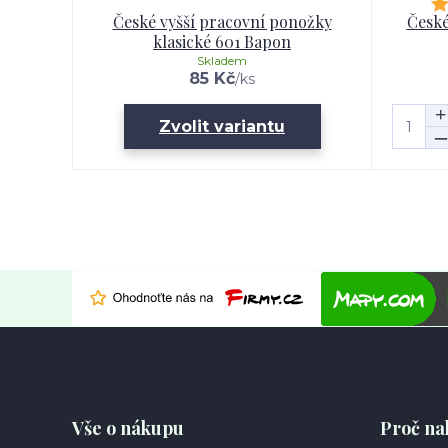
České vyšší pracovní ponožky
České
klasické 601 Bapon
Skladem
85 Kč
/
ks
Zvolit variantu
Vše o nákupu
Proč na