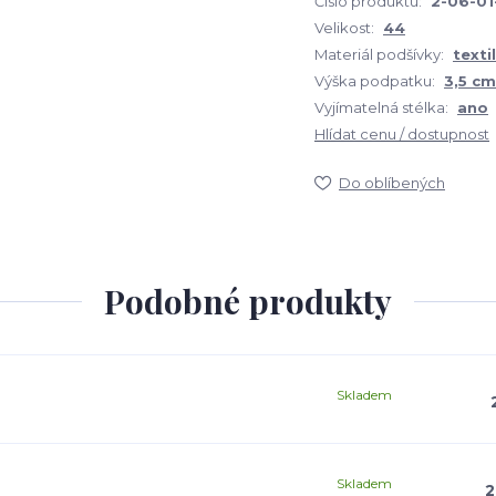
Číslo produktu:
2-06-01
Velikost:
44
Materiál podšívky:
textil
Výška podpatku:
3,5 cm
Vyjímatelná stélka:
ano
Hlídat cenu / dostupnost
Do oblíbených
Podobné produkty
Skladem
Skladem
2