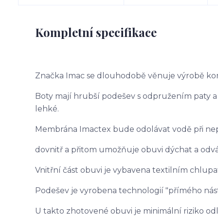
Kompletní specifikace
Značka Imac se dlouhodobě věnuje výrobě komf
Boty mají hrubší podešev s odpružením paty a 
lehké.
Membrána Imactex bude odolávat vodě při nep
dovnitř a přitom umožňuje obuvi dýchat a odvá
Vnitřní část obuvi je vybavena textilním chlup
Podešev je vyrobena technologií "přímého nást
U takto zhotovené obuvi je minimální riziko o