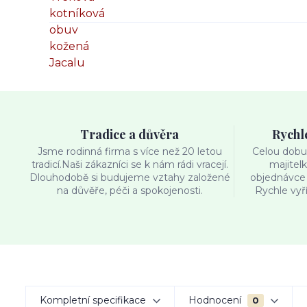
Tradice a důvěra
Rychl
Jsme rodinná firma s více než 20 letou
Celou dobu 
tradicí.Naši zákazníci se k nám rádi vracejí.
majitel
Dlouhodobě si budujeme vztahy založené
objednávce 
na důvěře, péči a spokojenosti.
Rychle vyř
Kompletní specifikace
Hodnocení
0