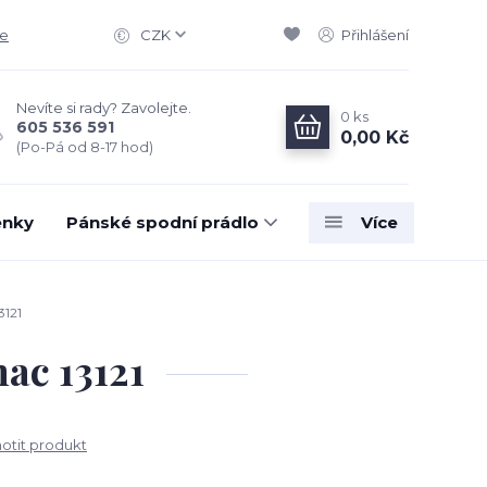
ce
CZK
Přihlášení
Nevíte si rady? Zavolejte.
0
ks
605 536 591
0,00 Kč
(Po-Pá od 8-17 hod)
enky
Pánské spodní prádlo
Více
3121
ac 13121
tit produkt