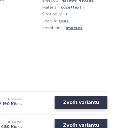
-4
EAN kód:
4518681410385
Materiál:
kůže+textil
Šířka obuvi:
H
Značka:
IMAC
Membrána:
Imactex
8 % sleva
Zvolit variantu
2 190 Kč
/
ks
11 % sleva
Zvolit variantu
 480 Kč
/
ks