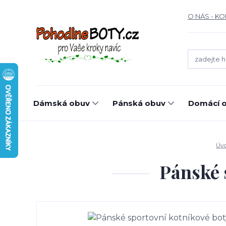
O NÁS - K
Dámská obuv
Pánská obuv
Domácí o
Úv
Pánské 