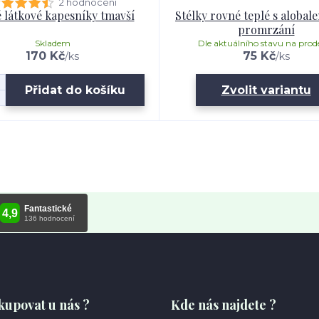
2 hodnocení
 látkové kapesníky tmavší
Stélky rovné teplé s alobal
promrzání
Skladem
Dle aktuálního stavu na prod
170 Kč
75 Kč
/
ks
/
ks
Přidat do košíku
Zvolit variantu
kupovat u nás ?
Kde nás najdete ?