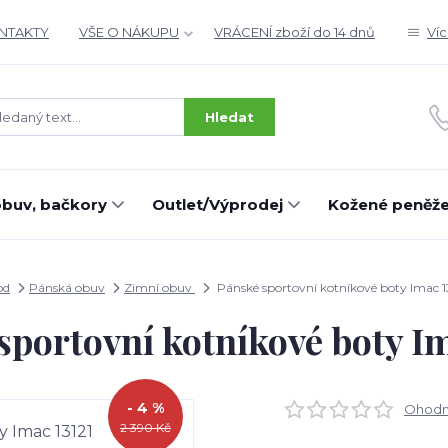
ONTAKTY
VŠE O NÁKUPU
VRÁCENÍ zboží do 14 dnů
Ví
Hledat
buv, bačkory
Outlet/Výprodej
Kožené peněž
od
Pánská obuv
Zimní obuv
Pánské sportovní kotníkové boty Imac 1
sportovní kotníkové boty Im
- 4 %
Ohodno
2 390 Kč