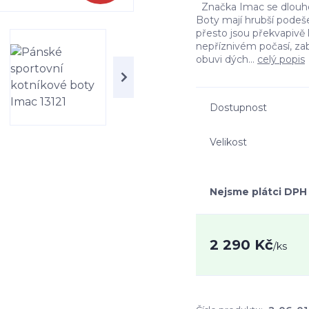
Značka Imac se dlouhod
Boty mají hrubší podeš
přesto jsou překvapivě
nepříznivém počasí, za
obuvi dých...
celý popis
Dostupnost
Velikost
Nejsme plátci DPH
2 290 Kč
/
ks