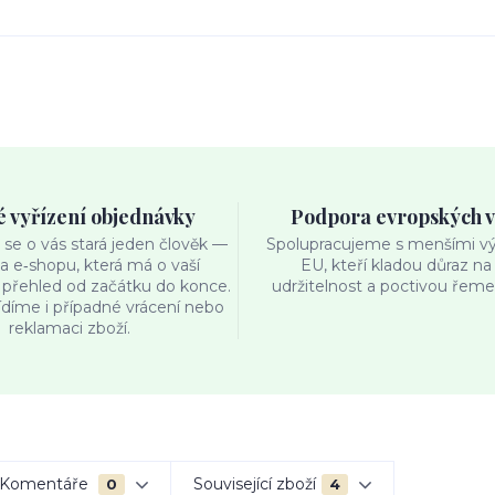
é vyřízení objednávky
Podpora evropských 
se o vás stará jeden člověk —
Spolupracujeme s menšími výr
ka e‑shopu, která má o vaší
EU, kteří kladou důraz na 
přehled od začátku do konce.
udržitelnost a poctivou řemes
ídíme i případné vrácení nebo
reklamaci zboží.
Komentáře
Související zboží
0
4