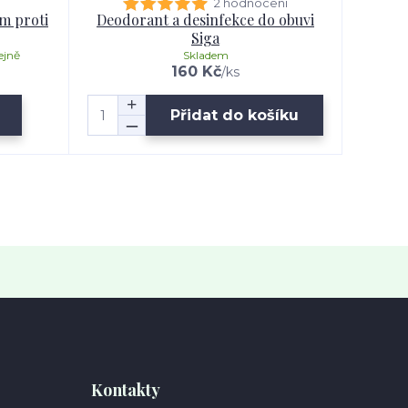
2 hodnocení
em proti
Deodorant a desinfekce do obuvi
Siga
ejně
Skladem
160 Kč
/
ks
Přidat do košíku
Kontakty