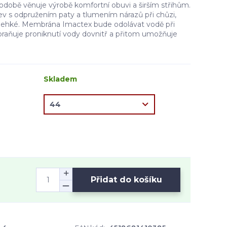
obě věnuje výrobě komfortní obuvi a širším střihům.
ev s odpružením paty a tlumením nárazů při chůzi,
 lehké. Membrána Imactex bude odolávat vodě při
braňuje proniknutí vody dovnitř a přitom umožňuje
Skladem
Přidat do košíku