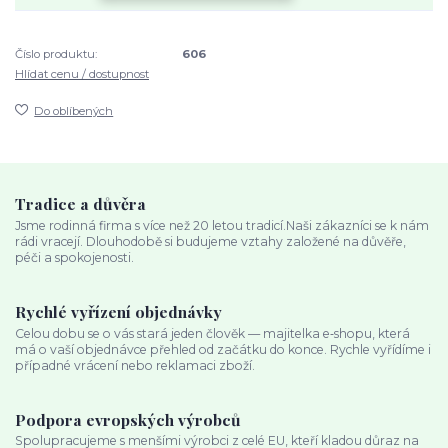
Číslo produktu:
606
Hlídat cenu / dostupnost
Do oblíbených
Tradice a důvěra
Jsme rodinná firma s více než 20 letou tradicí.Naši zákazníci se k nám
rádi vracejí. Dlouhodobě si budujeme vztahy založené na důvěře,
péči a spokojenosti.
Rychlé vyřízení objednávky
Celou dobu se o vás stará jeden člověk — majitelka e‑shopu, která
má o vaší objednávce přehled od začátku do konce. Rychle vyřídíme i
případné vrácení nebo reklamaci zboží.
Podpora evropských výrobců
Spolupracujeme s menšími výrobci z celé EU, kteří kladou důraz na