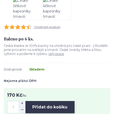
Ohodnotit produkt
Baleno po 6 ks.
Česká klasika ze 100% bavlny na vhodná pro časté praní :-) Rozdělili
jsme prozatím na světlejší a tmavší. České značky Mileta a Etex,
vyfotím a pošleme k výběru.
celý popis
Dostupnost
Skladem
Nejsme plátci DPH
170 Kč
/
ks
Přidat do košíku