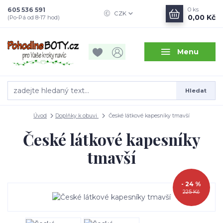
605 536 591
0
ks
CZK
0,00 Kč
(Po-Pá od 8-17 hod)
Menu
Hledat
Úvod
Doplňky k obuvi
České látkové kapesníky tmavší
České látkové kapesníky
tmavší
- 24 %
225 Kč