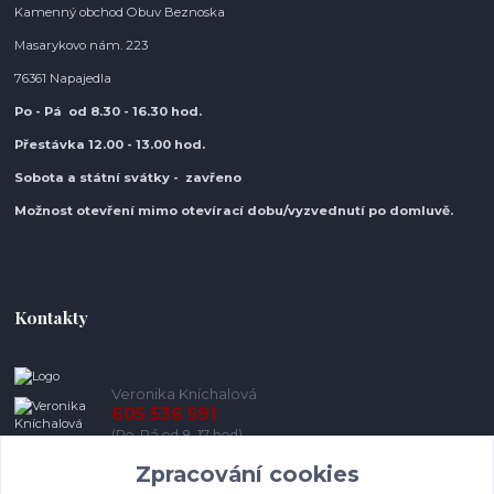
Kamenný obchod Obuv Beznoska
Masarykovo nám. 223
76361 Napajedla
Po - Pá od 8.30
- 16.30 hod.
Přestávka 12.00 - 13.00 hod.
Sobota a státní svátky - zavřeno
Možnost otevření mimo otevírací do
bu/vyzvednutí po domluvě.
Kontakty
Veronika Kníchalová
605 536 591
(Po-Pá od 8-17 hod)
Zpracování cookies
info@pohodlneboty.cz