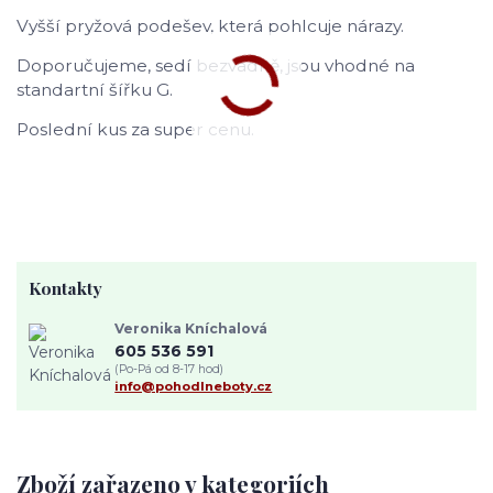
Vyšší pryžová podešev, která pohlcuje nárazy.
Doporučujeme, sedí bezvadně, jsou vhodné na
standartní šířku G.
Poslední kus za super cenu.
Kontakty
Veronika Kníchalová
605 536 591
(Po-Pá od 8-17 hod)
info@pohodlneboty.cz
Zboží zařazeno v kategoriích