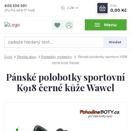
605 536 591
0
ks
CZK
0,00 Kč
(Po-Pá od 8-17 hod)
Menu
Hledat
Úvod
Pánská obuv
Polobotky, mokasíny
Pánské polobotky sportovní K918
černé kůže Wawel
Pánské polobotky sportovní
K918 černé kůže Wawel