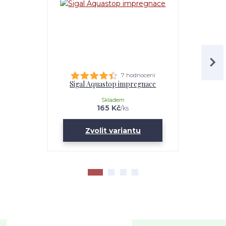
7 hodnocení
Sigal Aquastop impregnace
Sigal
Skladem
165 Kč
/
ks
Zvolit variantu
Zv