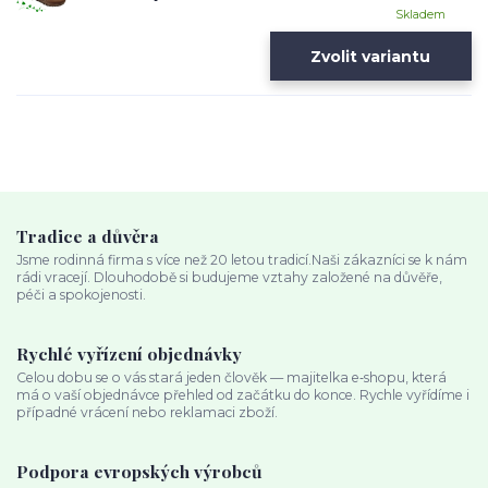
Skladem
Zvolit variantu
Tradice a důvěra
Jsme rodinná firma s více než 20 letou tradicí.Naši zákazníci se k nám
rádi vracejí. Dlouhodobě si budujeme vztahy založené na důvěře,
péči a spokojenosti.
Rychlé vyřízení objednávky
Celou dobu se o vás stará jeden člověk — majitelka e‑shopu, která
má o vaší objednávce přehled od začátku do konce. Rychle vyřídíme i
případné vrácení nebo reklamaci zboží.
Podpora evropských výrobců