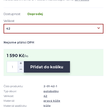
Dostupnost
Doprodej
Velikost
Nejsme plátci DPH
1 590 Kč
/
ks
Přidat do košíku
Číslo produktu:
2-01-42-1
Typ obuvi:
polobotky
Velikost:
42
Materiál:
pravá kůže
Materiál podšívky:
kůže