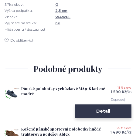
Šířka obuvi:
G
Výška podpatku:
2,5 cm
Značka:
WAWEL
Vyjímatelná stélka:
ne
Hlídat cenu / dostupnost
Do oblíbených
Podobné produkty
Pánské polobotky vycházkové MA918 kožené
11 % sleva
1 590 Kč
/
ks
modré
Doprodej
Detail
Kožené pánské sportovní polobotky hnědé
25 % sleva
1 490 Kč
/
ks
traktorová podešev Aldex