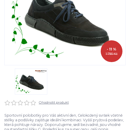
- 11 %
1 790 Kč
Ohodnotit produkt
Sportovní polobotky pro Váš aktivní den, Celokožený svršek včetně
stélky a podšívky zajišťuje ideální kombinaci. Vyšší pryžová podešev,
která pohlcuje nárazy. Doporučujeme, sedí bezvadně, jsou vhodné
na standartní šířku G. Poslední kus za super cenu.
celý popis