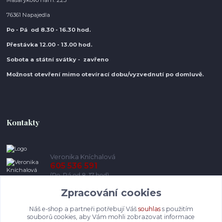
Masarykovo nám. 223
76361 Napajedla
Po - Pá od 8.30
- 16.30 hod.
Přestávka 12.00 - 13.00 hod.
Sobota a státní svátky - zavřeno
Možnost otevření mimo otevírací do
bu/vyzvednutí po domluvě.
Kontakty
Veronika Kníchalová
605 536 591
(Po-Pá od 8-17 hod)
Zpracování cookies
info@pohodlneboty.cz
Náš e-shop a partneři potřebují Váš
souhlas
s použitím
souborů cookies, aby Vám mohli zobrazovat informace