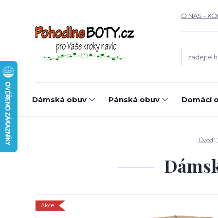
O NÁS - K
Dámská obuv
Pánská obuv
Domácí o
Úvod
Dámsk
Akce