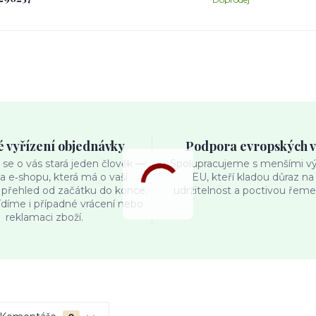
é vyřízení objednávky
Podpora evropských 
se o vás stará jeden člověk —
Spolupracujeme s menšími výr
ka e‑shopu, která má o vaší
EU, kteří kladou důraz na 
přehled od začátku do konce.
udržitelnost a poctivou řemes
ídíme i případné vrácení nebo
reklamaci zboží.