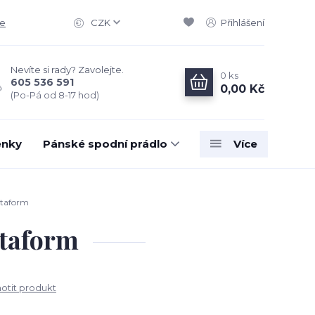
ce
CZK
Přihlášení
Nevíte si rady? Zavolejte.
0
ks
605 536 591
0,00 Kč
(Po-Pá od 8-17 hod)
enky
Pánské spodní prádlo
Více
itaform
taform
tit produkt