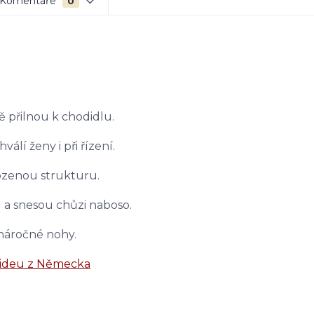
Komentáře
0
 přilnou k chodidlu.
válí ženy i při řízení.
rozenou strukturu.
 a snesou chůzi naboso.
 náročné nohy.
videu z Německa