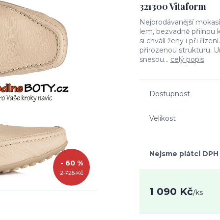
321300 Vitaform
Nejprodávanější mokasí
lem, bezvadně přilnou k
si chválí ženy i při říze
přirozenou strukturu. U
snesou...
celý popis
Dostupnost
Velikost
Nejsme plátci DPH
- 60 %
2 725 Kč
1 090 Kč
/
ks