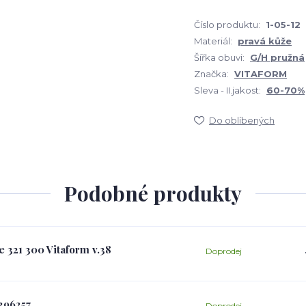
Číslo produktu:
1-05-12
Materiál:
pravá kůže
Šířka obuvi:
G/H pružná
Značka:
VITAFORM
Sleva - II.jakost:
60-70%
Do oblíbených
Podobné produkty
321 300 Vitaform v.38
Doprodej
296257
Doprodej