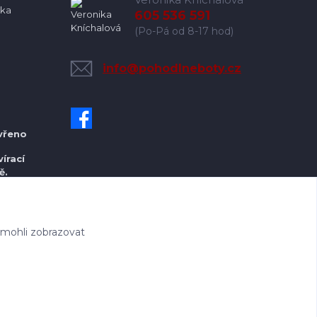
ka
605 536 591
(Po-Pá od 8-17 hod)
info@pohodlneboty.cz
vřeno
írací
ě.
 mohli zobrazovat