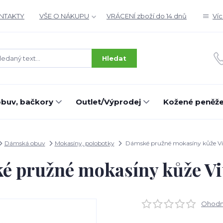
ONTAKTY
VŠE O NÁKUPU
VRÁCENÍ zboží do 14 dnů
Ví
Hledat
buv, bačkory
Outlet/Výprodej
Kožené peněž
Dámská obuv
Mokasíny, polobotky
Dámské pružné mokasíny kůže V
é pružné mokasíny kůže Vi
Ohodno