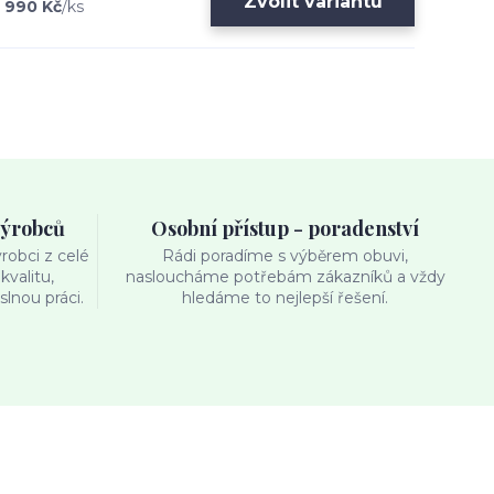
Zvolit variantu
990 Kč
/
ks
výrobců
Osobní přístup - poradenství
obci z celé
Rádi poradíme s výběrem obuvi,
kvalitu,
nasloucháme potřebám zákazníků a vždy
lnou práci.
hledáme to nejlepší řešení.