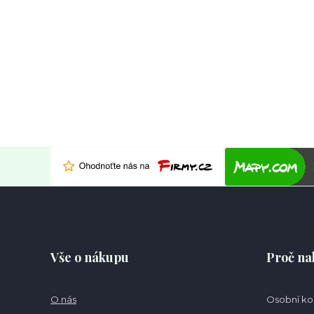
Vše o nákupu
Proč na
O nás
Osobní k