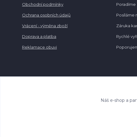
Obchodní podmínky
Poradíme 
Ochrana osobních údajů
Posíláme 
Vrácení - výměna zboží
Záruka k
Doprava a platba
Rychlé vyř
Reklamace obuvi
Poporujem
Náš e-shop a par