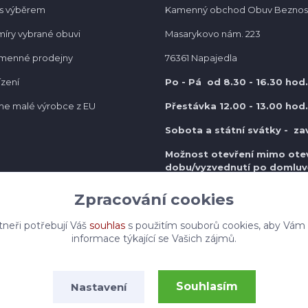
s výběrem
Kamenný obchod Obuv Beznos
míry vybrané obuvi
Masarykovo nám. 223
amenné prodejny
76361 Napajedla
ízení
Po - Pá od 8.30
- 16.30 hod.
e malé výrobce z EU
Přestávka 12.00 - 13.00 hod.
Sobota a státní svátky - za
Možnost otevření mimo otev
do
bu/vyzvednutí po domluv
Zpracování cookies
tneři potřebují Váš
souhlas
s použitím souborů cookies, aby Vám
informace týkající se Vašich zájmů.
Souhlasím
Nastavení