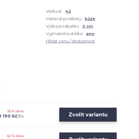
Velikost:
42
Materiál podšívky:
kůže
Výška podpatku:
2 cm
Vyjímatelná stélka:
ano
Hlídat cenu / dostupnost
56 % sleva
Zvolit variantu
1 190 Kč
/
ks
62 % sleva