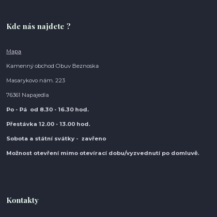
Kde nás najdete ?
Mapa
Kamenný obchod Obuv Beznoska
Masarykovo nám. 223
76361 Napajedla
Po - Pá od 8.30
- 16.30 hod.
Přestávka 12.00 - 13.00 hod.
Sobota a státní svátky - zavřeno
Možnost otevření mimo otevírací do
bu/vyzvednutí po domluvě.
Kontakty