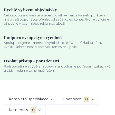
Rychlé vyřízení objednávky
Celou dobu se o vás stará jeden člověk — majitelka e‑shopu, která
má o vaší objednávce přehled od začátku do konce. Rychle vyřídíme i
případné vrácení nebo reklamaci zboží.
Podpora evropských výrobců
Spolupracujeme s menšími výrobci z celé EU, kteří kladou důraz na
kvalitu, udržitelnost a poctivou řemeslnou práci.
Osobní přístup - poradenství
Rádi poradíme s výběrem obuvi, nasloucháme potřebám zákazníků
a vždy hledáme to nejlepší řešení.
Kompletní specifikace
Hodnocení
0
Komentáře
0