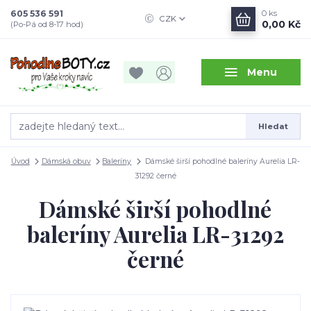
605 536 591
0
ks
CZK
0,00 Kč
(Po-Pá od 8-17 hod)
Menu
Hledat
Úvod
Dámská obuv
Baleríny
Dámské širší pohodlné baleríny Aurelia LR-
31292 černé
Dámské širší pohodlné
baleríny Aurelia LR-31292
černé