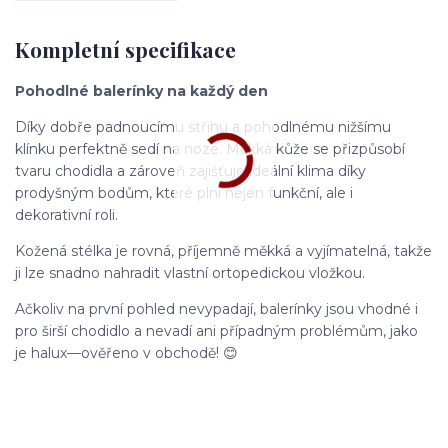
Kompletní specifikace
Pohodlné balerínky na každý den
Díky dobře padnoucímu střihu a pohodlnému nižšímu
klínku perfektně sedí na noze. Měkká kůže se přizpůsobí
tvaru chodidla a zároveň zajišťuje ideální klima díky
prodyšným bodům, které plní nejen funkční, ale i
dekorativní roli.
Kožená stélka je rovná, příjemně měkká a vyjímatelná, takže
ji lze snadno nahradit vlastní ortopedickou vložkou.
Ačkoliv na první pohled nevypadají, balerínky jsou vhodné i
pro širší chodidlo a nevadí ani případným problémům, jako
je halux—ověřeno v obchodě! 😊