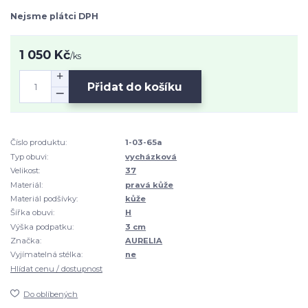
Nejsme plátci DPH
1 050 Kč
/
ks
Přidat do košíku
Číslo produktu:
1-03-65a
Typ obuvi:
vycházková
Velikost:
37
Materiál:
pravá kůže
Materiál podšívky:
kůže
Šířka obuvi:
H
Výška podpatku:
3 cm
Značka:
AURELIA
Vyjímatelná stélka:
ne
Hlídat cenu / dostupnost
Do oblíbených