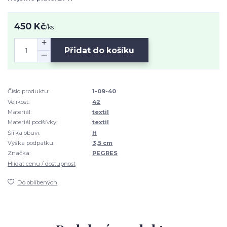
450 Kč
/
ks
Přidat do košíku
Číslo produktu:
1-09-40
Velikost:
42
Materiál:
textil
Materiál podšívky:
textil
Šířka obuvi:
H
Výška podpatku:
3,5 cm
Značka:
PEGRES
Hlídat cenu / dostupnost
Do oblíbených