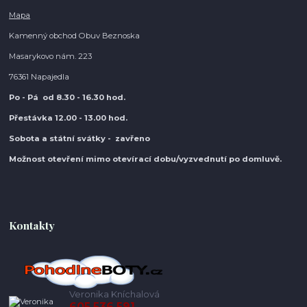
Mapa
Kamenný obchod Obuv Beznoska
Masarykovo nám. 223
76361 Napajedla
Po - Pá od 8.30
- 16.30 hod.
Přestávka 12.00 - 13.00 hod.
Sobota a státní svátky - zavřeno
Možnost otevření mimo otevírací do
bu/vyzvednutí po domluvě.
Kontakty
Veronika Kníchalová
605 536 591