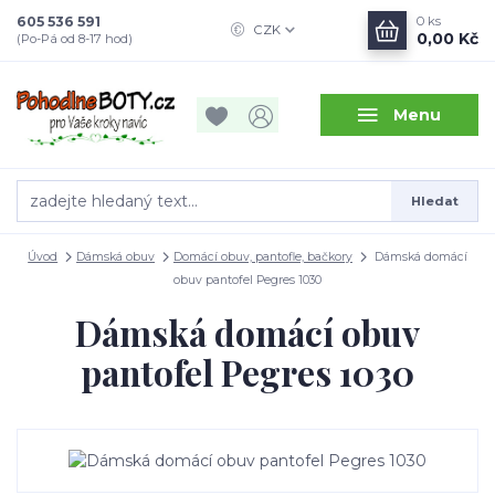
605 536 591
0
ks
CZK
0,00 Kč
(Po-Pá od 8-17 hod)
Menu
Hledat
Úvod
Dámská obuv
Domácí obuv, pantofle, bačkory
Dámská domácí
obuv pantofel Pegres 1030
Dámská domácí obuv
pantofel Pegres 1030