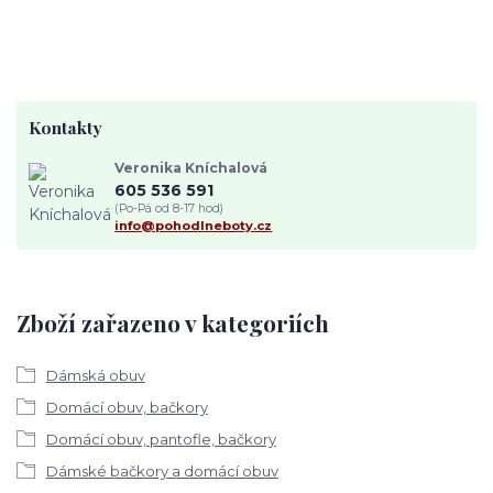
Kontakty
Veronika Kníchalová
605 536 591
(Po-Pá od 8-17 hod)
info@pohodlneboty.cz
Zboží zařazeno v kategoriích
Dámská obuv
Domácí obuv, bačkory
Domácí obuv, pantofle, bačkory
Dámské bačkory a domácí obuv