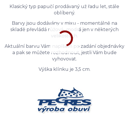
Klasický typ papučí prodávaný už řadu let, stále
oblíbený.
Barvy jsou dodávány v mixu - momentálně na
skladě převládá růžová.. modrá jen v některých
velikostech.
Aktuální barvu Vám napíšem po zadání objednávky
a pak se můžete rozhodnout, jestli Vám bude
vyhovovat.
Výška klínku je 3,5 cm.