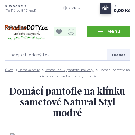
605 536 591
0
ks
CZK
0,00 Kč
(Po-Pá od 8-17 hod)
Menu
Hledat
Úvod
Dámská obuv
Domácí obuv, pantofle, bačkory
Domácí pantofle na
klínku sametové Natural Styl modré
Domácí pantofle na klínku
sametové Natural Styl
modré