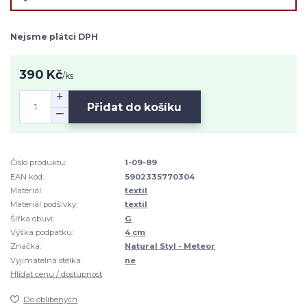
Nejsme plátci DPH
390 Kč
/
ks
Přidat do košíku
Číslo produktu:
1-09-89
EAN kód:
5902335770304
Materiál:
textil
Materiál podšívky:
textil
Šířka obuvi:
G
Výška podpatku:
4 cm
Značka:
Natural Styl - Meteor
Vyjímatelná stélka:
ne
Hlídat cenu / dostupnost
Do oblíbených