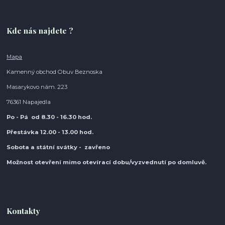
Kde nás najdete ?
Mapa
Kamenný obchod Obuv Beznoska
Masarykovo nám. 223
76361 Napajedla
Po - Pá od 8.30
- 16.30 hod.
Přestávka 12.00 - 13.00 hod.
Sobota a státní svátky - zavřeno
Možnost otevření mimo otevírací do
bu/vyzvednutí po domluvě.
Kontakty