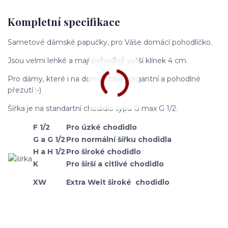
Kompletní specifikace
Sametové dámské papučky, pro Váše domácí pohodlíčko.
Jsou velmi lehké a mají pohodlný vyšší klínek 4 cm.
Pro dámy, které i na doma chtějí elegantní a pohodlné
přezutí :-)
Šířka je na standartní chodidlo typu G max G 1/2.
F 1/2
Pro úzké chodidlo
G a G 1/2
Pro normální šířku chodidla
H a H 1/2
Pro široké chodidlo
K
Pro širší a citlivé chodidlo
XW
Extra Weit široké chodidlo