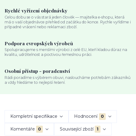
Rychlé vyřízení objednávky
Celou dobu se o vás stará jeden člověk — majitelka e‑shopu, která
má o vaší objednávce přehled od začátku do konce. Rychle vyřídíme i
případné vrácení nebo reklamaci zboží.
Podpora evropských výrobců
Spolupracujeme s menšími výrobci z celé EU, kteří kladou důraz na
kvalitu, udržitelnost a poctivou řemeslnou práci.
Osobní přístup - poradenství
Rádi poradíme s výběrem obuvi, nasloucháme potřebám zákazníků
a vždy hledáme to nejlepší řešení.
Kompletní specifikace
Hodnocení
0
Komentáře
0
Související zboží
1