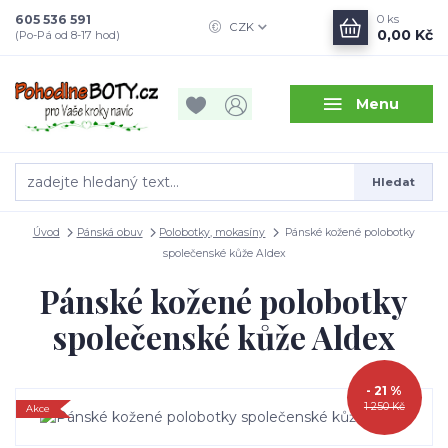
605 536 591
0
ks
CZK
0,00 Kč
(Po-Pá od 8-17 hod)
Menu
Hledat
Úvod
Pánská obuv
Polobotky, mokasíny
Pánské kožené polobotky
společenské kůže Aldex
Pánské kožené polobotky
společenské kůže Aldex
- 21 %
1 250 Kč
Akce