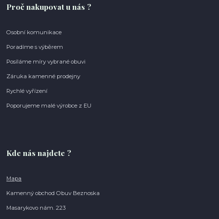
Proč nakupovat u nás ?
Osobní komunikace
Poradíme s výběrem
Posíláme míry vybrané obuvi
Záruka kamenné prodejny
Rychlé vyřízení
Poporujeme malé výrobce z EU
Kde nás najdete ?
Mapa
Kamenný obchod Obuv Beznoska
Masarykovo nám. 223