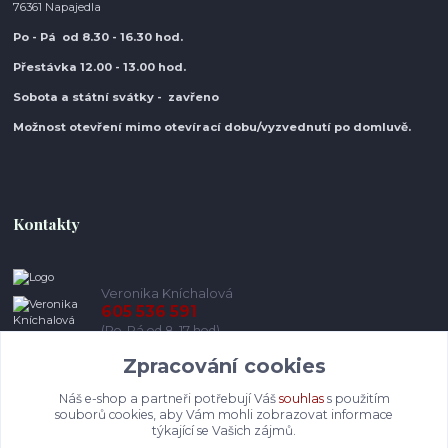
76361 Napajedla
Po - Pá od 8.30
- 16.30 hod.
Přestávka 12.00 - 13.00 hod.
Sobota a státní svátky - zavřeno
Možnost otevření mimo otevírací do
bu/vyzvednutí po domluvě.
Kontakty
Veronika Kníchalová
605 536 591
(Po-Pá od 8-17 hod)
Zpracování cookies
info@pohodlneboty.cz
Náš e-shop a partneři potřebují Váš
souhlas
s použitím
souborů cookies, aby Vám mohli zobrazovat informace
týkající se Vašich zájmů.