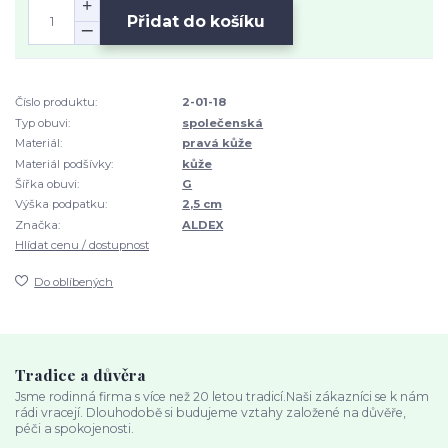
Přidat do košíku
Číslo produktu:
2-01-18
Typ obuvi:
společenská
Materiál:
pravá kůže
Materiál podšívky:
kůže
Šířka obuvi:
G
Výška podpatku:
2,5 cm
Značka:
ALDEX
Hlídat cenu / dostupnost
Do oblíbených
Tradice a důvěra
Jsme rodinná firma s více než 20 letou tradicí.Naši zákazníci se k nám
rádi vracejí. Dlouhodobě si budujeme vztahy založené na důvěře,
péči a spokojenosti.