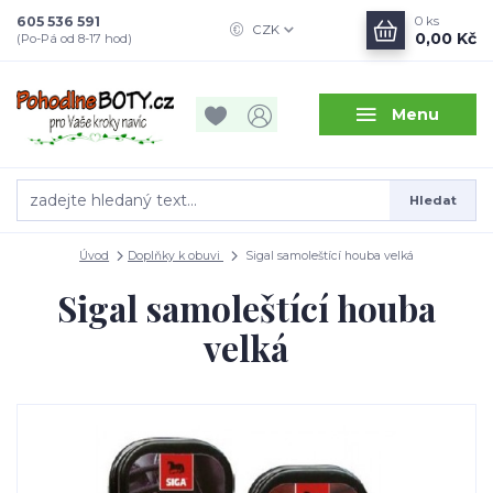
605 536 591
0
ks
CZK
0,00 Kč
(Po-Pá od 8-17 hod)
Menu
Hledat
Úvod
Doplňky k obuvi
Sigal samoleštící houba velká
Sigal samoleštící houba
velká