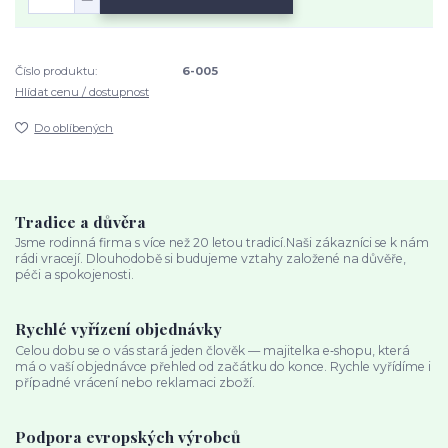
Číslo produktu:
6-005
Hlídat cenu / dostupnost
Do oblíbených
Tradice a důvěra
Jsme rodinná firma s více než 20 letou tradicí.Naši zákazníci se k nám
rádi vracejí. Dlouhodobě si budujeme vztahy založené na důvěře,
péči a spokojenosti.
Rychlé vyřízení objednávky
Celou dobu se o vás stará jeden člověk — majitelka e‑shopu, která
má o vaší objednávce přehled od začátku do konce. Rychle vyřídíme i
případné vrácení nebo reklamaci zboží.
Podpora evropských výrobců