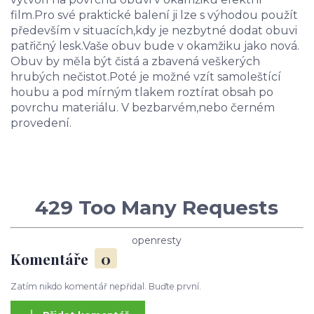
film.Pro své praktické balení ji lze s výhodou použít
především v situacích,kdy je nezbytné dodat obuvi
patřičný lesk.Vaše obuv bude v okamžiku jako nová.
Obuv by měla být čistá a zbavená veškerých
hrubých nečistot.Poté je možné vzít samoleštící
houbu a pod mírným tlakem roztírat obsah po
povrchu materiálu. V bezbarvém,nebo černém
provedení.
429 Too Many Requests
openresty
Komentáře
0
Zatím nikdo komentář nepřidal. Buďte první.