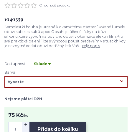
Ohodnotit produkt
1040359
Samoleštící houba je určená k okamžitému ošetření kožené i umělé
obuvi,kabelek,kufrů apod.Obsahuje účinné látky na bázi
silikonu,které vytvoří na povrchu obuvi v okamžiku efektní film.Pro
své praktické balení ji lze s výhodou použít především v situacích,kdy
je nezbytné dodat obuvi patřičný lesk.Vaš...
celý popis
Dostupnost
Skladem
Barva
Nejsme plátci DPH
75 Kč
/
ks
Přidat do košíku