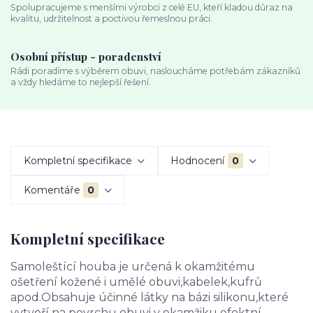
Spolupracujeme s menšími výrobci z celé EU, kteří kladou důraz na
kvalitu, udržitelnost a poctivou řemeslnou práci.
Osobní přístup - poradenství
Rádi poradíme s výběrem obuvi, nasloucháme potřebám zákazníků
a vždy hledáme to nejlepší řešení.
Kompletní specifikace
Hodnocení
0
Komentáře
0
Kompletní specifikace
Samoleštící houba je určená k okamžitému
ošetření kožené i umělé obuvi,kabelek,kufrů
apod.Obsahuje účinné látky na bázi silikonu,které
vytvoří na povrchu obuvi v okamžiku efektní