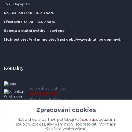
76361 Napajedla
Po - Pá od 8.30
- 16.30 hod.
Přestávka 12.00 - 13.00 hod.
Sobota a státní svátky - zavřeno
Možnost otevření mimo otevírací do
bu/vyzvednutí po domluvě.
Kontakty
Veronika Kníchalová
605 536 591
(Po-Pá od 8-17 hod)
Zpracování cookies
info@pohodlneboty.cz
Náš e-shop a partneři potřebují Váš
souhlas
s použitím
souborů cookies, aby Vám mohli zobrazovat informace
týkající se Vašich zájmů.