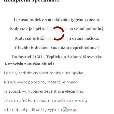
Luxusní lodičky s atraktivním tygřím vzorem.
Podpatek je i při své výšce 6,5 cm velmi pohodlný.
Materiál je kůže, stélka polstrovaná, měkká.
V těchto lodičkách Vás nikdo nepřehlédne :-)
Dodavatel JAMI - Teplicka n. Vahom. Slovensko
Nezávisla zkouška obuvi :
Lodičky sedí dle číslování, malinko užší špička.
Při své výšce pohodlné, materiál je měkký,
přizpůsobivý. Vypadají decentně a elegantně.
Já sama přilíš kombinacím zlato-černá neholduji
v tomoto případě uděluji vyjímku