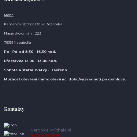
Mapa
Kamenný obchod Obuv Beznoska
Masarykovo nám. 223
76361 Napajedla
Po - Pá od 8.30
- 16.30 hod.
Přestávka 12.00 - 13.00 hod.
Sobota a státní svátky - zavřeno
Možnost otevření mimo otevírací do
bu/vyzvednutí po domluvě.
Kontakty
Veronika Kníchalová
605 536 591