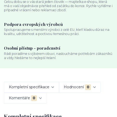
Celou dobu se o vás stará jeden člověk — majitelka e‑shopu, která
má o vaší objednávce přehled od začátku do konce. Rychle vyřídíme i
případné vrácení nebo reklamaci zboží.
Podpora evropských výrobců
Spolupracujeme s menšími výrobci z celé EU, kteří kladou důraz na
kvalitu, udržitelnost a poctivou řemeslnou práci.
Osobní přístup - poradenství
Rádi poradíme s výběrem obuvi, nasloucháme potřebám zákazníků
a vždy hledáme to nejlepší řešení.
Kompletní specifikace
Hodnocení
0
Komentáře
0
Kompletní specifikace