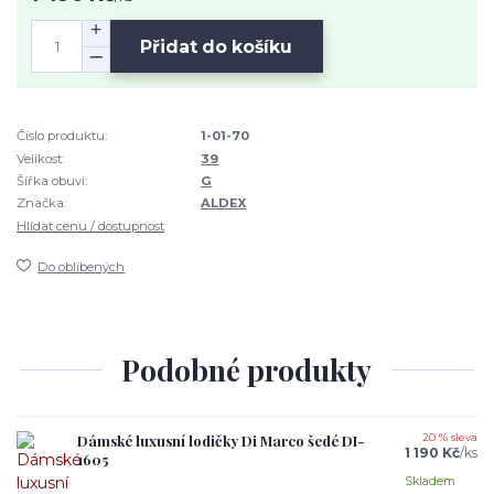
Přidat do košíku
Číslo produktu:
1-01-70
Velikost:
39
Šířka obuvi:
G
Značka:
ALDEX
Hlídat cenu / dostupnost
Do oblíbených
Podobné produkty
Dámské luxusní lodičky Di Marco šedé DI-
20 % sleva
1 190 Kč
/
ks
1605
Skladem