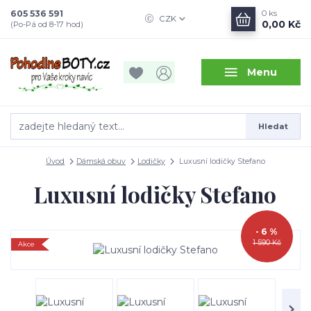
605 536 591
0
ks
CZK
0,00 Kč
(Po-Pá od 8-17 hod)
Menu
Hledat
Úvod
Dámská obuv
Lodičky
Luxusní lodičky Stefano
Luxusní lodičky Stefano
- 6 %
1 590 Kč
Akce