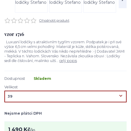
Ohodnotit produkt
vzor 1716
Luxusní lodičky s atraktivním tygřím vzorem. Podpatek je i při své
výšce 6,5 cm velmi pohodlný. Materiál je kůže, stélka polstrovaná,
měkká. V těchto lodičkách Vás nikdo nepřehlédne :-) Dodavatel JAMI
- Teplicka n. Vahom. Slovensko Nezávisla zkouška obuvi : Lodičky
sedí dle číslování, malinko užš...
celý popis
Dostupnost
Skladem
Velikost
Nejsme plátci DPH
1 490 Kč
/
ks