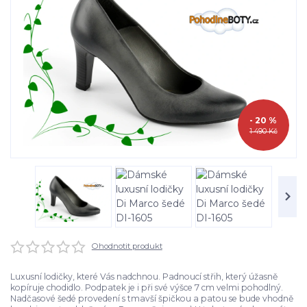
- 20 %
1 490 Kč
Ohodnotit produkt
Luxusní lodičky, které Vás nadchnou. Padnoucí střih, který úžasně
kopíruje chodidlo. Podpatek je i při své výšce 7 cm velmi pohodlný.
Nadčasové šedé provedení s tmavší špičkou a patou se bude vhodně