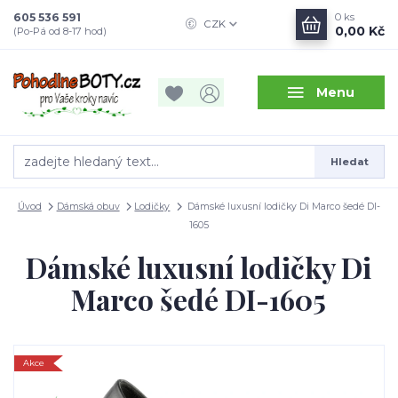
605 536 591
0
ks
CZK
0,00 Kč
(Po-Pá od 8-17 hod)
Menu
Hledat
Úvod
Dámská obuv
Lodičky
Dámské luxusní lodičky Di Marco šedé DI-
1605
Dámské luxusní lodičky Di
Marco šedé DI-1605
Akce