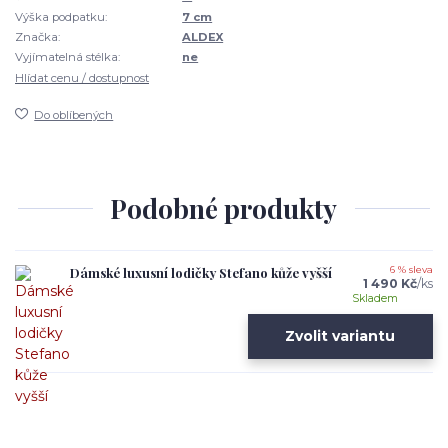
Výška podpatku:
7 cm
Značka:
ALDEX
Vyjímatelná stélka:
ne
Hlídat cenu / dostupnost
Do oblíbených
Podobné produkty
Dámské luxusní lodičky Stefano kůže vyšší
6 % sleva
1 490 Kč
/
ks
Skladem
Zvolit variantu