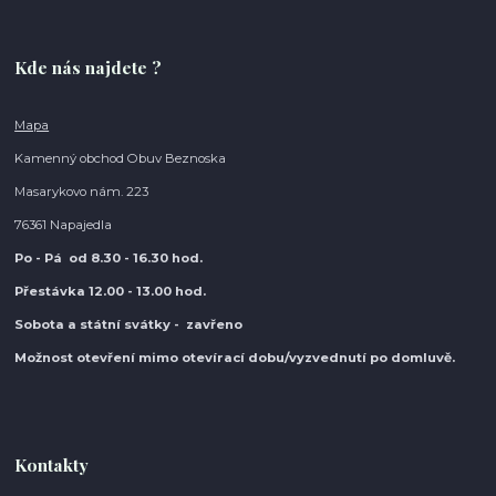
Kde nás najdete ?
Mapa
Kamenný obchod Obuv Beznoska
Masarykovo nám. 223
76361 Napajedla
Po - Pá od 8.30
- 16.30 hod.
Přestávka 12.00 - 13.00 hod.
Sobota a státní svátky - zavřeno
Možnost otevření mimo otevírací do
bu/vyzvednutí po domluvě.
Kontakty