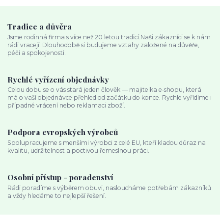
Tradice a důvěra
Jsme rodinná firma s více než 20 letou tradicí.Naši zákazníci se k nám
rádi vracejí. Dlouhodobě si budujeme vztahy založené na důvěře,
péči a spokojenosti.
Rychlé vyřízení objednávky
Celou dobu se o vás stará jeden člověk — majitelka e‑shopu, která
má o vaší objednávce přehled od začátku do konce. Rychle vyřídíme i
případné vrácení nebo reklamaci zboží.
Podpora evropských výrobců
Spolupracujeme s menšími výrobci z celé EU, kteří kladou důraz na
kvalitu, udržitelnost a poctivou řemeslnou práci.
Osobní přístup - poradenství
Rádi poradíme s výběrem obuvi, nasloucháme potřebám zákazníků
a vždy hledáme to nejlepší řešení.