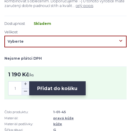
kombinovat s oblečením. Doporučujeme :-) U tohoto výrobce máte
zaručený dobře padnoucí střih a kvalit...
celý popis
Dostupnost
Skladem
Velikost
Nejsme plátci DPH
1 190 Kč
/
ks
Přidat do košíku
Číslo produktu:
1-01-45
Materiál:
pravá kůže
Materiál podšívky:
kůže
Šířka obuvi:
G