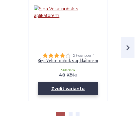
2 hodnocení
Siga Velur-nubuk s aplikátorem
Sigal re
Skladem
48 Kč
/
ks
Zvolit variantu