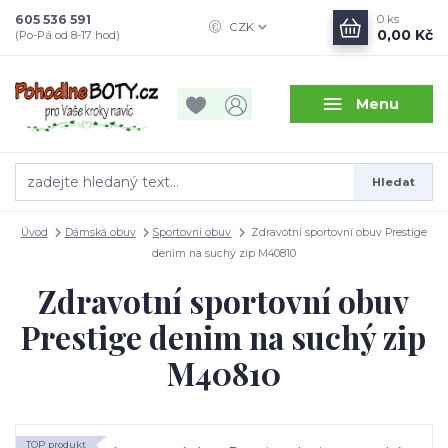
605 536 591
0
ks
CZK
0,00 Kč
(Po-Pá od 8-17 hod)
Menu
Hledat
Úvod
Dámská obuv
Sportovní obuv
Zdravotní sportovní obuv Prestige
denim na suchý zip M40810
Zdravotní sportovní obuv
Prestige denim na suchý zip
M40810
TOP produkt