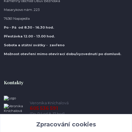
Kamenný obchod Obuv Beznoska
Masarykovo nám. 223
76361 Napajedla
Po - Pá od 8.30
- 16.30 hod.
Přestávka 12.00 - 13.00 hod.
Sobota a státní svátky - zavřeno
Možnost otevření mimo otevírací do
bu/vyzvednutí po domluvě.
Kontakty
Veronika Kníchalová
605 536 591
(Po-Pá od 8-17 hod)
Zpracování cookies
info@pohodlneboty.cz