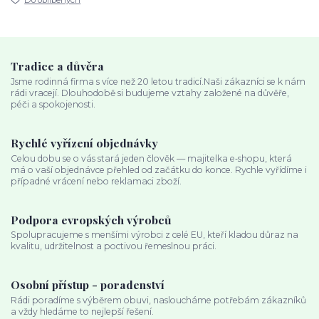
Do oblíbených
Tradice a důvěra
Jsme rodinná firma s více než 20 letou tradicí.Naši zákazníci se k nám
rádi vracejí. Dlouhodobě si budujeme vztahy založené na důvěře,
péči a spokojenosti.
Rychlé vyřízení objednávky
Celou dobu se o vás stará jeden člověk — majitelka e‑shopu, která
má o vaší objednávce přehled od začátku do konce. Rychle vyřídíme i
případné vrácení nebo reklamaci zboží.
Podpora evropských výrobců
Spolupracujeme s menšími výrobci z celé EU, kteří kladou důraz na
kvalitu, udržitelnost a poctivou řemeslnou práci.
Osobní přístup - poradenství
Rádi poradíme s výběrem obuvi, nasloucháme potřebám zákazníků
a vždy hledáme to nejlepší řešení.