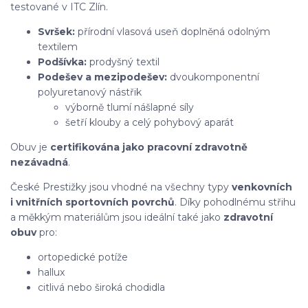
testované v ITC Zlín.
Svršek:
přírodní vlasová useň doplněná odolným
textilem
Podšívka:
prodyšný textil
Podešev a mezipodešev:
dvoukomponentní
polyuretanový nástřik
výborně tlumí nášlapné síly
šetří klouby a celý pohybový aparát
Obuv je
certifikována jako pracovní zdravotně
nezávadná
.
České Prestižky jsou vhodné na všechny typy
venkovních
i vnitřních sportovních povrchů
. Díky pohodlnému střihu
a měkkým materiálům jsou ideální také jako
zdravotní
obuv
pro:
ortopedické potíže
hallux
citlivá nebo široká chodidla