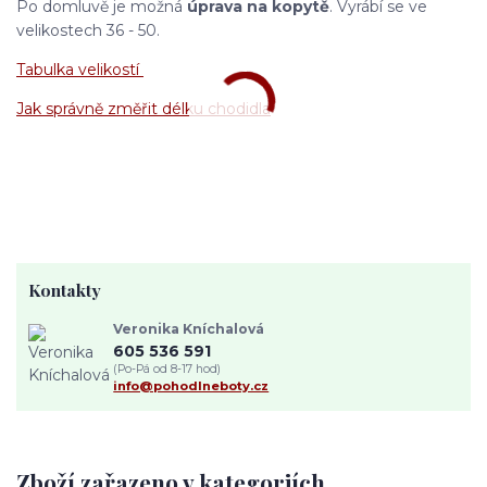
Po domluvě je možná
úprava na kopytě
. Vyrábí se ve
velikostech 36 - 50.
Tabulka velikostí
Jak správně změřit délku chodidla
Kontakty
Veronika Kníchalová
605 536 591
(Po-Pá od 8-17 hod)
info@pohodlneboty.cz
Zboží zařazeno v kategoriích