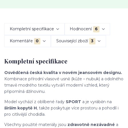
Kompletní specifikace
Hodnocení
6
Komentáře
0
Související zboží
3
Kompletní specifikace
Osvědčená česká kvalita v novém jeansovém designu.
Kombinace přírodní vlasové usně (kůže – nubuk) a odolného
tmavě modrého textilu vytváří moderní vzhled, který
připomíná džínovinu.
Model vychází z oblíbené řady
SPORT
a je vyráběn na
širším kopytě H
, takže poskytuje více prostoru a pohodlí i
pro citlivější chodidla.
Všechny použité materiály jsou
zdravotně nezávadné
a