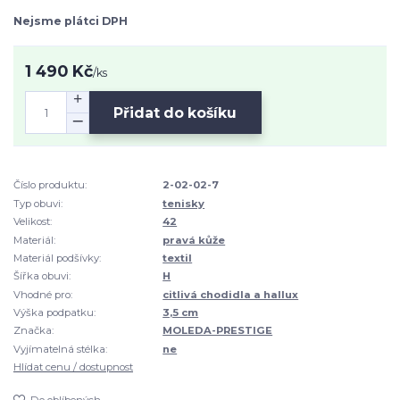
Nejsme plátci DPH
1 490 Kč
/
ks
Přidat do košíku
Číslo produktu:
2-02-02-7
Typ obuvi:
tenisky
Velikost:
42
Materiál:
pravá kůže
Materiál podšívky:
textil
Šířka obuvi:
H
Vhodné pro:
citlivá chodidla a hallux
Výška podpatku:
3,5 cm
Značka:
MOLEDA-PRESTIGE
Vyjímatelná stélka:
ne
Hlídat cenu / dostupnost