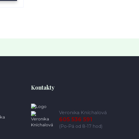
Kontakty
Veronika Kníchalová
ka
605 536 591
(Po-Pá od 8-17 hod)