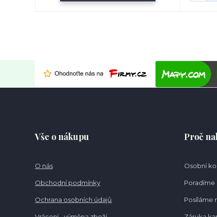
Vše o nákupu
Proč na
O nás
Osobní k
Obchodní podmínky
Poradíme 
Ochrana osobních údajů
Posíláme 
Vrácení - výměna zboží
Záruka k