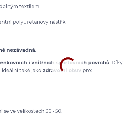
odolným textilem
ní polyuretanový nástřik
tně nezávadná
.
enkovních i vnitřních sportovních povrchů
. Díky
ideální také jako
zdravotní obuv
pro:
bí se ve velikostech 36 - 50.