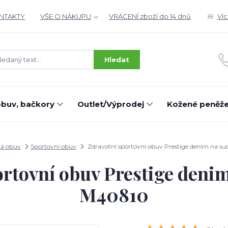
ONTAKTY
VŠE O NÁKUPU
VRÁCENÍ zboží do 14 dnů
Ví
Hledat
buv, bačkory
Outlet/Výprodej
Kožené peněž
á obuv
Sportovní obuv
Zdravotní sportovní obuv Prestige denim na s
ortovní obuv Prestige denim
M40810