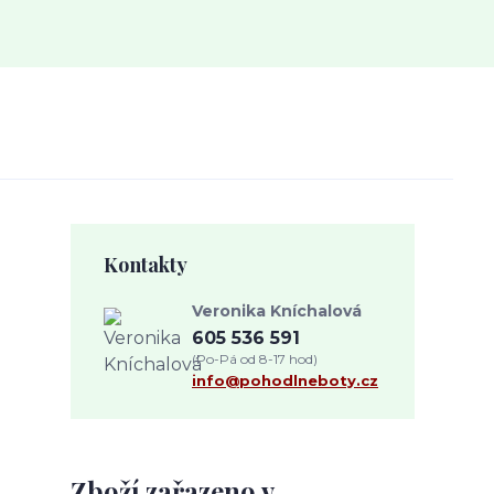
Kontakty
Veronika Kníchalová
605 536 591
(Po-Pá od 8-17 hod)
info@pohodlneboty.cz
Zboží zařazeno v