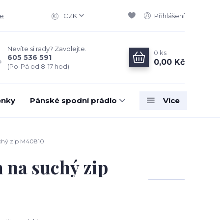
ce
CZK
Přihlášení
Nevíte si rady? Zavolejte.
0
ks
605 536 591
0,00 Kč
(Po-Pá od 8-17 hod)
enky
Pánské spodní prádlo
Více
uchý zip M40810
 na suchý zip