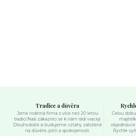
Tradice a důvěra
Rychl
Jsme rodinná firma s více než 20 letou
Celou dobu 
tradicí.Naši zákazníci se k nám rádi vracejí.
majitel
Dlouhodobě si budujeme vztahy založené
objednávce 
na důvěře, péči a spokojenosti.
Rychle vyř