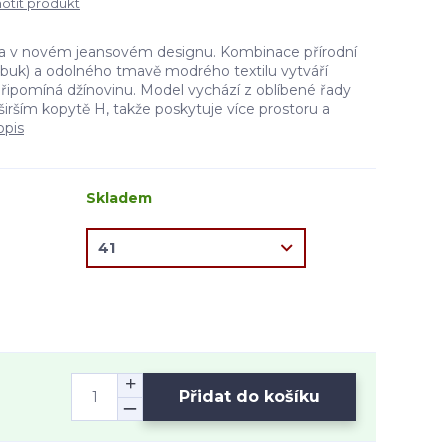
tit produkt
ta v novém jeansovém designu. Kombinace přírodní
ubuk) a odolného tmavě modrého textilu vytváří
připomíná džínovinu. Model vychází z oblíbené řady
irším kopytě H, takže poskytuje více prostoru a
opis
Skladem
Přidat do košíku