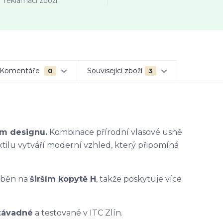
reklamaci zboží.
Komentáře
Související zboží
0
3
ém designu.
Kombinace přírodní vlasové usně
ilu vytváří moderní vzhled, který připomíná
ráběn na
širším kopytě H
, takže poskytuje více
závadné
a testované v ITC Zlín.