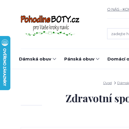
O NÁS - K
Dámská obuv
Pánská obuv
Domácí o
Úvod
Dámsk
Zdravotní sp