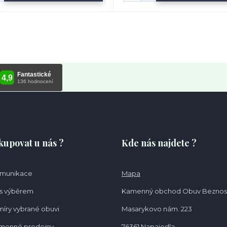
kupovat u nás ?
Kde nás najdete ?
omunikace
Mapa
s výběrem
Kamenný obchod Obuv Beznos
míry vybrané obuvi
Masarykovo nám. 223
amenné prodejny
76361 Napajedla