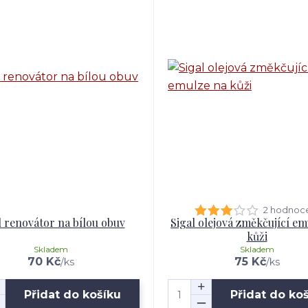
2 hodnoc
l renovátor na bílou obuv
Sigal olejová změkčující em
kůži
Skladem
Skladem
70 Kč
75 Kč
/
ks
/
ks
Přidat do košíku
Přidat do ko