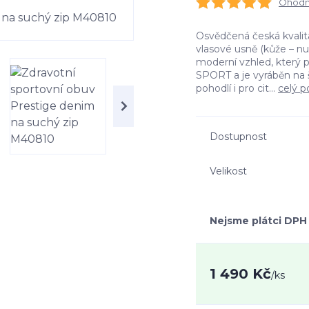
Ohodno
Osvědčená česká kvali
vlasové usně (kůže – n
moderní vzhled, který 
SPORT a je vyráběn na š
pohodlí i pro cit...
celý p
Dostupnost
Velikost
Nejsme plátci DPH
1 490 Kč
/
ks