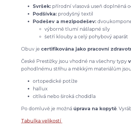
Svršek:
přírodní vlasová useň doplněná 
Podšívka:
prodyšný textil
Podešev a mezipodešev:
dvoukomponent
výborně tlumí nášlapné síly
šetří klouby a celý pohybový aparát
Obuv je
certifikována jako pracovní zdravo
České Prestižky jsou vhodné na všechny typy
v
pohodlnému střihu a měkkým materiálům jsou 
ortopedické potíže
hallux
citlivá nebo široká chodidla
Po domluvě je možná
úprava na kopytě
. Vyrá
Tabulka velikostí