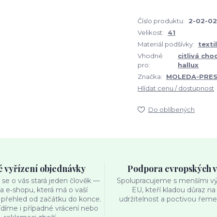
Číslo produktu:
2-02-02
Velikost:
41
Materiál podšívky:
textil
Vhodné
citlivá cho
pro:
hallux
Značka:
MOLEDA-PRES
Hlídat cenu / dostupnost
Do oblíbených
é vyřízení objednávky
Podpora evropských 
se o vás stará jeden člověk —
Spolupracujeme s menšími výr
ka e‑shopu, která má o vaší
EU, kteří kladou důraz na 
přehled od začátku do konce.
udržitelnost a poctivou řemes
ídíme i případné vrácení nebo