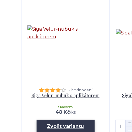
2 hodnocení
Siga Velur-nubuk s aplikátorem
Siga
Skladem
48 Kč
/
ks
Zvolit variantu