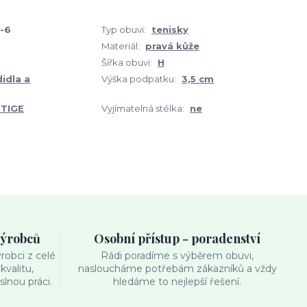
-6
Typ obuvi:
tenisky
Materiál:
pravá kůže
Šířka obuvi:
H
didla a
Výška podpatku:
3,5 cm
TIGE
Vyjímatelná stélka:
ne
výrobců
Osobní přístup - poradenství
obci z celé
Rádi poradíme s výběrem obuvi,
kvalitu,
nasloucháme potřebám zákazníků a vždy
lnou práci.
hledáme to nejlepší řešení.