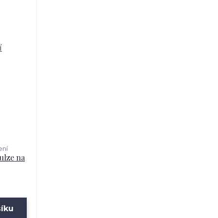
ení
ulze na
šíku