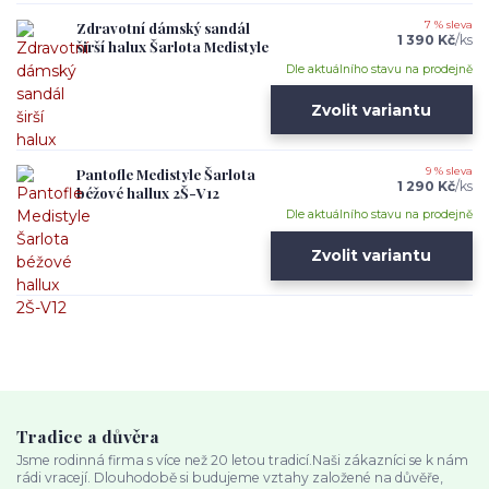
Zdravotní dámský sandál
7 % sleva
1 390 Kč
/
ks
širší halux Šarlota Medistyle
Dle aktuálního stavu na prodejně
Zvolit variantu
Pantofle Medistyle Šarlota
9 % sleva
1 290 Kč
/
ks
béžové hallux 2Š-V12
Dle aktuálního stavu na prodejně
Zvolit variantu
Tradice a důvěra
Jsme rodinná firma s více než 20 letou tradicí.Naši zákazníci se k nám
rádi vracejí. Dlouhodobě si budujeme vztahy založené na důvěře,