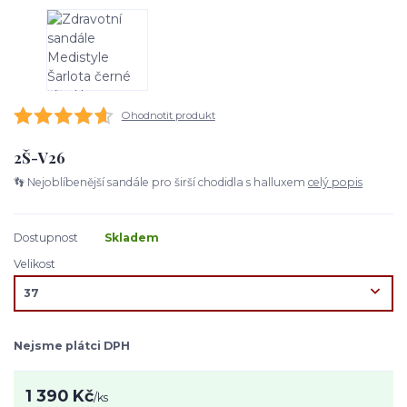
Ohodnotit produkt
2Š-V26
👣 Nejoblíbenější sandále pro širší chodidla s halluxem
celý popis
Dostupnost
Skladem
Velikost
Nejsme plátci DPH
1 390 Kč
/
ks