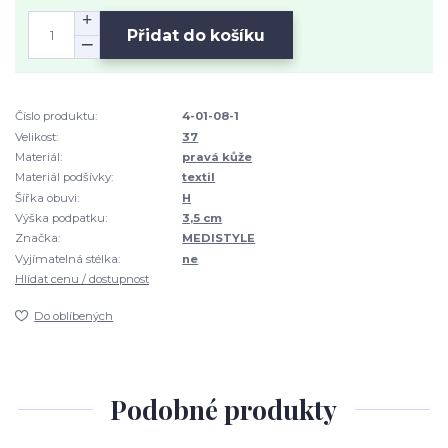
Přidat do košíku
Číslo produktu:
4-01-08-1
Velikost:
37
Materiál:
pravá kůže
Materiál podšívky:
textil
Šířka obuvi:
H
Výška podpatku:
3,5 cm
Značka:
MEDISTYLE
Vyjímatelná stélka:
ne
Hlídat cenu / dostupnost
Do oblíbených
Podobné produkty