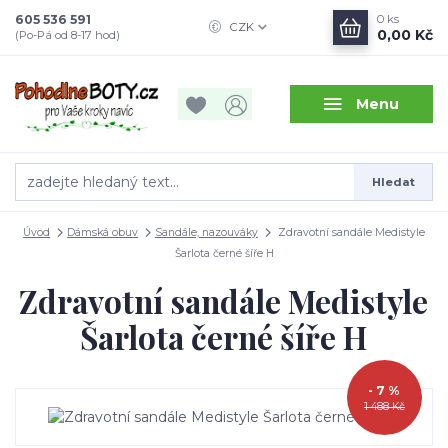
605 536 591
0
ks
CZK
0,00 Kč
(Po-Pá od 8-17 hod)
Menu
Hledat
Úvod
Dámská obuv
Sandále, nazouváky
Zdravotní sandále Medistyle
Šarlota černé šíře H
Zdravotní sandále Medistyle
Šarlota černé šíře H
- 7 %
1 488 Kč