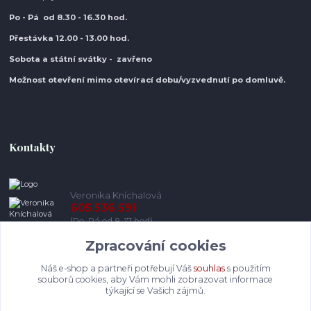
Po - Pá od 8.30
- 16.30 hod.
Přestávka 12.00 - 13.00 hod.
Sobota a státní svátky - zavřeno
Možnost otevření mimo otevírací do
bu/vyzvednutí po domluvě.
Kontakty
Veronika Kníchalová
605 536 591
(Po-Pá od 8-17 hod)
Zpracování cookies
info@pohodlneboty.cz
Náš e-shop a partneři potřebují Váš
souhlas
s použitím
souborů cookies, aby Vám mohli zobrazovat informace
týkající se Vašich zájmů.