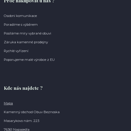
Proč nakupovat u nás ?
Osobní komunikace
Poradíme s výběrem
Posíláme míry vybrané obuvi
Záruka kamenné prodejny
Rychlé vyřízení
Poporujeme malé výrobce z EU
Kde nás najdete ?
Mapa
Kamenný obchod Obuv Beznoska
Masarykovo nám. 223
76361 Napajedla