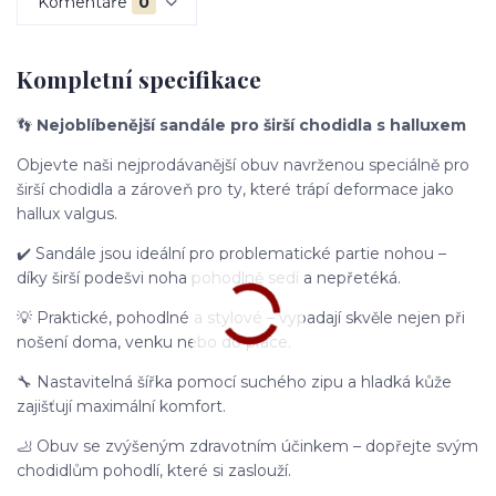
Komentáře
0
Kompletní specifikace
👣
Nejoblíbenější sandále pro širší chodidla s halluxem
Objevte naši nejprodávanější obuv navrženou speciálně pro
širší chodidla a zároveň pro ty, které trápí deformace jako
hallux valgus.
✔️ Sandále jsou ideální pro problematické partie nohou –
díky širší podešvi noha pohodlně sedí a nepřetéká.
💡 Praktické, pohodlné a stylové – vypadají skvěle nejen při
nošení doma, venku nebo do práce.
🔧 Nastavitelná šířka pomocí suchého zipu a hladká kůže
zajišťují maximální komfort.
🦶 Obuv se zvýšeným zdravotním účinkem – dopřejte svým
chodidlům pohodlí, které si zaslouží.