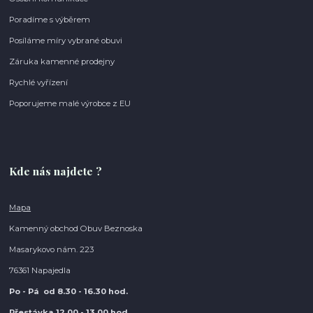
Poradíme s výběrem
Posíláme míry vybrané obuvi
Záruka kamenné prodejny
Rychlé vyřízení
Poporujeme malé výrobce z EU
Kde nás najdete ?
Mapa
Kamenný obchod Obuv Beznoska
Masarykovo nám. 223
76361 Napajedla
Po - Pá od 8.30
- 16.30 hod.
Přestávka 12.00 - 13.00 hod.