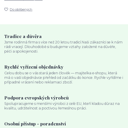
Do oblíbených
Tradice a důvěra
Jsme rodinná firma s více než 20 letou tradicí.Naši zákazníci se k nám
rádi vracejí. Dlouhodobě si budujeme vztahy založené na důvěře,
péči a spokojenosti.
Rychlé vyřízení objednávky
Celou dobu se o vás stará jeden člověk — majitelka e‑shopu, která
má o vaší objednávce přehled od začátku do konce. Rychle vyřídíme i
případné vrácení nebo reklamaci zboží.
Podpora evropských výrobců
Spolupracujeme s menšími výrobci z celé EU, kteří kladou důraz na
kvalitu, udržitelnost a poctivou řemeslnou práci.
Osobní přístup - poradenství