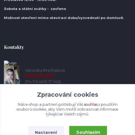
Sobota a státní svátky - zavřeno
Možnost otevření mimo otevírací do
bu/vyzvednutí po domluvě.
Kontakty
Veronika Kníchalová
605 536 591
(Po-Pá od 8-17 hod)
Zpracování cookies
info@pohodlneboty.cz
Náš e-shop a partneři potřebují Váš
souhlas
s použitím
souborů cookies, aby Vám mohli zobrazovat informace
týkající se Vašich zájmů.
Souhlasím
Nastavení