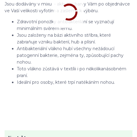
Jsou dodávány v mixu - aktuální barvy Vám po objednávce
ve Vaší velikosti vyfotím a zašleme k výběru.
Zdravotní ponožky antibakterilání se vyznačují
minimálním svěrem lemu.
Jsou založeny na bázi aktivního stříbra, které
zabraňuje vzniku bakterií, hub a plísní.
Antibakteriální vlákno hubí všechny nežádoucí
patogenní bakterie, zejména ty, způsobující pachy
nohou.
Toto vlákno zůstává v textílii i po několikanásobném
praní.
Ideální pro osoby, které trpí natékáním nohou.