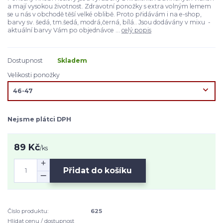
a mají vysokou životnost. Zdravotní ponožky s extra volným lemem
se u nás v obchodě těší velké oblibě. Proto přidávám i na e-shop,
barvy sv. šedá, tm.šedá, modrá,černá, bílá.. Jsou dodávány v mixu -
aktuální barvy Vám po objednávce ...
celý popis
Dostupnost
Skladem
Velikosti ponožky
Nejsme plátci DPH
89 Kč
/
ks
Přidat do košíku
Číslo produktu:
625
Hlídat cenu / dostupnost