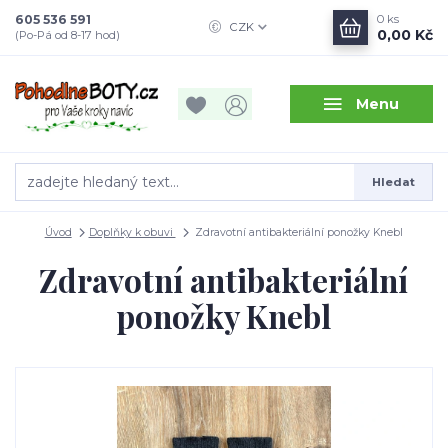
605 536 591
0
ks
CZK
0,00 Kč
(Po-Pá od 8-17 hod)
Menu
Hledat
Úvod
Doplňky k obuvi
Zdravotní antibakteriální ponožky Knebl
Zdravotní antibakteriální
ponožky Knebl