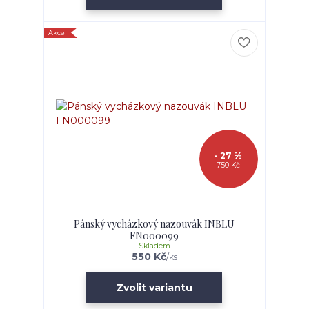
Akce
- 27 %
750 Kč
Pánský vycházkový nazouvák INBLU
FN000099
Skladem
550 Kč
/
ks
Zvolit variantu