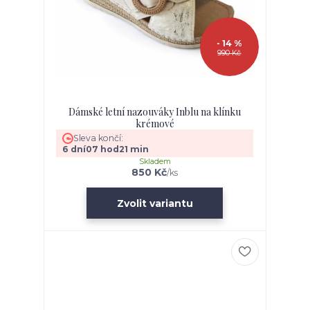
- 14 %
990 Kč
Dámské letní nazouváky Inblu na klínku
krémové
Sleva končí:
6
dní
07
hod
21
min
Skladem
850 Kč
/
ks
Zvolit variantu