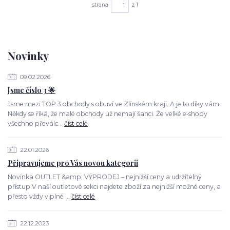
strana
z 1
Novinky
09.02.2026
Jsme číslo 3 🌟
Jsme mezi TOP 3 obchody s obuví ve Zlínském kraji. A je to díky vám.
Někdy se říká, že malé obchody už nemají šanci. Že velké e‑shopy
všechno převálc...
číst celé
22.01.2026
Připravujeme pro Vás novou kategorii
Novinka OUTLET &amp; VÝPRODEJ – nejnižší ceny a udržitelný
přístup V naší outletové sekci najdete zboží za nejnižší možné ceny, a
přesto vždy v plné ...
číst celé
22.12.2023