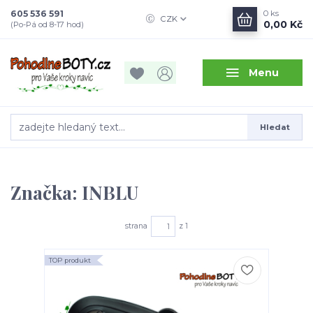
605 536 591
0
ks
CZK
0,00 Kč
(Po-Pá od 8-17 hod)
Menu
Hledat
Značka: INBLU
strana
z 1
TOP produkt