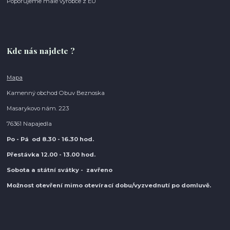
Poporujeme malé výrobce z EU
Kde nás najdete ?
Mapa
Kamenný obchod Obuv Beznoska
Masarykovo nám. 223
76361 Napajedla
Po - Pá od 8.30
- 16.30 hod.
Přestávka 12.00 - 13.00 hod.
Sobota a státní svátky - zavřeno
Možnost otevření mimo otevírací do
bu/vyzvednutí po domluvě.