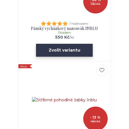
790 Kč
1 hodnocení
Pánský vycházkový nazouvák INBLU
Skladem
550 Kč
/
ks
Zvolit variantu
Akce
- 13 %
460 Kč