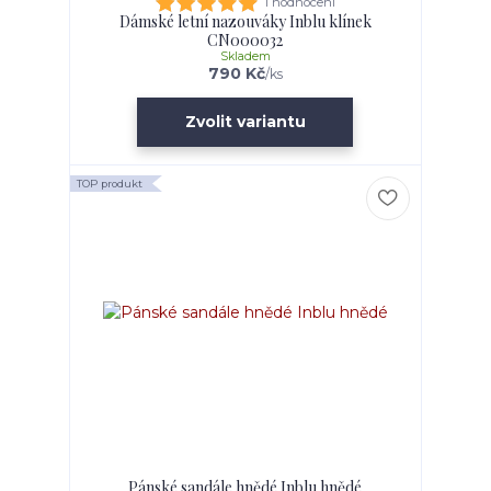
1 hodnocení
Dámské letní nazouváky Inblu klínek
CN000032
Skladem
790 Kč
/
ks
Zvolit variantu
TOP produkt
Pánské sandále hnědé Inblu hnědé