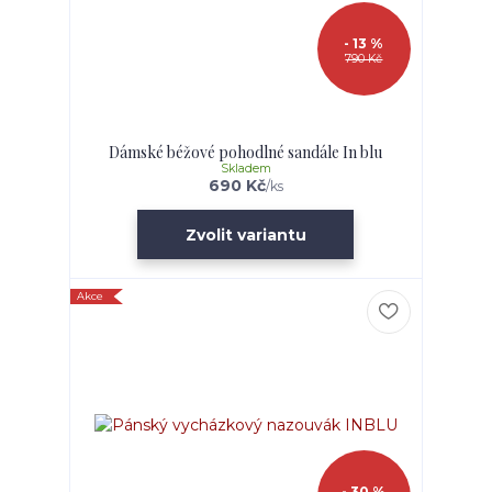
- 13 %
790 Kč
Dámské béžové pohodlné sandále In blu
Skladem
690 Kč
/
ks
Zvolit variantu
Akce
- 30 %