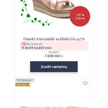
- 17 %
1 250 Kč
Dámské letní sandále na klínku Xti 142776
Sleva končí:
9
dní
19
hod
23
min
Skladem
1 035 Kč
/
ks
Zvolit variantu
TOP produkt
Novinka