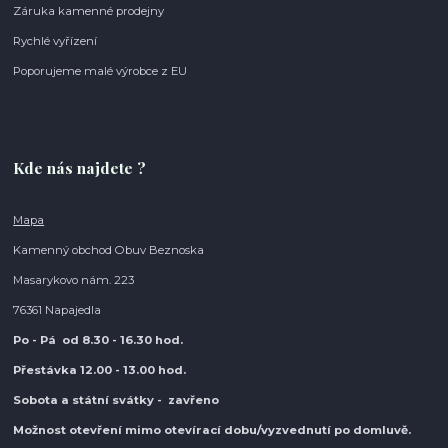
Záruka kamenné prodejny
Rychlé vyřízení
Poporujeme malé výrobce z EU
Kde nás najdete ?
Mapa
Kamenný obchod Obuv Beznoska
Masarykovo nám. 223
76361 Napajedla
Po - Pá od 8.30
- 16.30 hod.
Přestávka 12.00 - 13.00 hod.
Sobota a státní svátky - zavřeno
Možnost otevření mimo otevírací do
bu/vyzvednutí po domluvě.