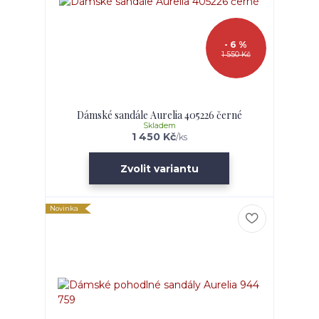
- 6 %
1 550 Kč
Dámské sandále Aurelia 405226 černé
Skladem
1 450 Kč
/
ks
Zvolit variantu
Novinka