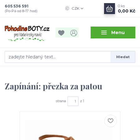
605 536 591
0
ks
CZK
0,00 Kč
(Po-Pá od 8-17 hod)
Menu
Hledat
Zapínání: přezka za patou
strana
z 1