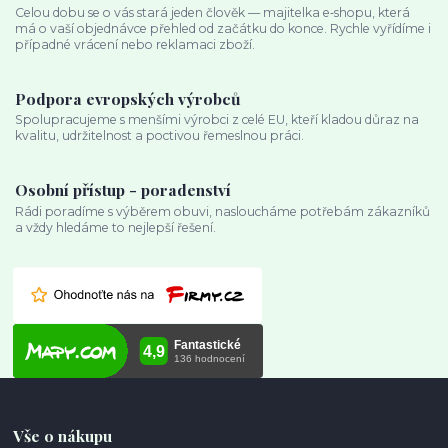
Celou dobu se o vás stará jeden člověk — majitelka e‑shopu, která
má o vaší objednávce přehled od začátku do konce. Rychle vyřídíme i
případné vrácení nebo reklamaci zboží.
Podpora evropských výrobců
Spolupracujeme s menšími výrobci z celé EU, kteří kladou důraz na
kvalitu, udržitelnost a poctivou řemeslnou práci.
Osobní přístup - poradenství
Rádi poradíme s výběrem obuvi, nasloucháme potřebám zákazníků
a vždy hledáme to nejlepší řešení.
Vše o nákupu