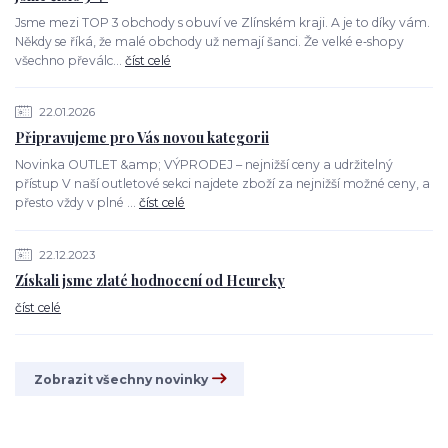
Jsme mezi TOP 3 obchody s obuví ve Zlínském kraji. A je to díky vám.
Někdy se říká, že malé obchody už nemají šanci. Že velké e‑shopy
všechno převálc...
číst celé
22.01.2026
Připravujeme pro Vás novou kategorii
Novinka OUTLET &amp; VÝPRODEJ – nejnižší ceny a udržitelný
přístup V naší outletové sekci najdete zboží za nejnižší možné ceny, a
přesto vždy v plné ...
číst celé
22.12.2023
Získali jsme zlaté hodnocení od Heureky
číst celé
Zobrazit všechny novinky