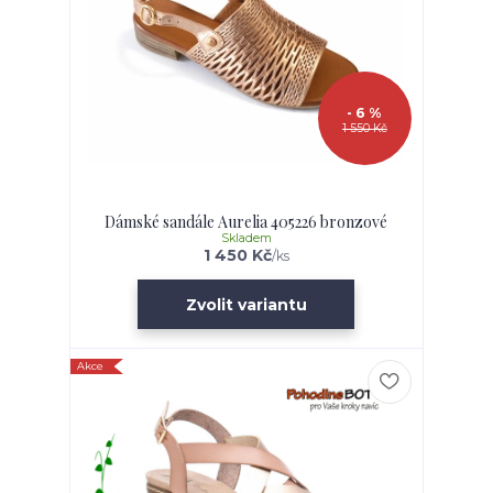
- 6 %
1 550 Kč
Dámské sandále Aurelia 405226 bronzové
Skladem
1 450 Kč
/
ks
Zvolit variantu
Akce