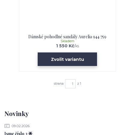
Dámské pohodlné sandály Aurelia 944 759
Skladem
1 550 Kč
/
ks
Zvolit variantu
strana
z 1
Novinky
09.02.2026
Jsme číslo 3 🌟