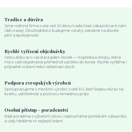
Tradice a důvěra
Jsme rodinná firma s více než 20 letou tradicí.Naši zákazníci se k nám
rádi vracejí. Dlouhodobě si budujeme vztahy založené na důvěře,
péči a spokojenosti.
Rychlé vyřízení objednávky
Celou dobu se o vás stará jeden člověk — majitelka e‑shopu, která
má o vaší objednávce přehled od začátku do konce. Rychle vyřídíme i
případné vrácení nebo reklamaci zboží.
Podpora evropských výrobců
Spolupracujeme s menšími výrobci z celé EU, kteří kladou důraz na
kvalitu, udržitelnost a poctivou řemeslnou práci.
Osobní přístup - poradenství
Rádi poradíme s výběrem obuvi, nasloucháme potřebám zákazníků
a vždy hledáme to nejlepší řešení.