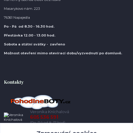
Masarykovo nám. 223
76361 Napajedla
Po - Pá od 8.30
- 16.30 hod.
Přestávka 12.00 - 13.00 hod.
Sobota a státní svátky - zavřeno
Možnost otevření mimo otevírací do
bu/vyzvednutí po domluvě.
Kontakty
Veronika Kníchalová
605 536 591
(Po-Pá od 8-17 hod)