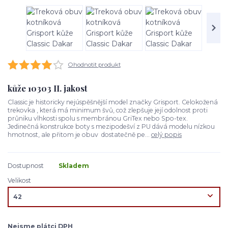
Ohodnotit produkt
kůže 10303 II. jakost
Classic je historicky nejúspěšnější model značky Grisport. Celokožená
trekovka , která má minimum švů, což zlepšuje její odolnost proti
průniku vlhkosti spolu s membránou GriTex nebo Spo-tex.
Jedinečná konstrukce boty s mezipodešví z PU dává modelu nízkou
hmotnost, ale přitom je obuv dostatečně pe...
celý popis
Dostupnost
Skladem
Velikost
Nejsme plátci DPH