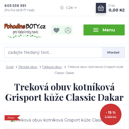
605 536 591
0
ks
CZK
0,00 Kč
(Po-Pá od 8-17 hod)
Menu
Hledat
Úvod
Pánská obuv
Treková obuv
Treková obuv kotníková Grisport kůže
Classic Dakar
Treková obuv kotníková
Grisport kůže Classic Dakar
- 15 %
3 169 Kč
Akce