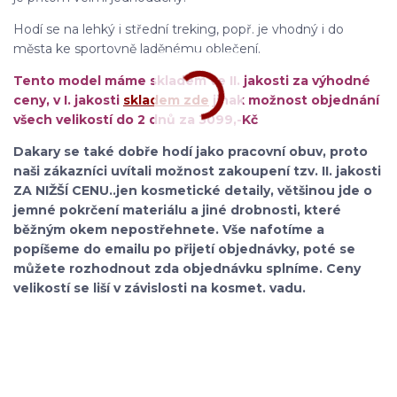
Hodí se na lehký i střední treking, popř. je vhodný i do
města ke sportovně laděnému oblečení.
Tento model máme skladem ve II. jakosti za výhodné
ceny, v I. jakosti
skladem zde
jinak možnost objednání
všech velikostí do 2 dnů za 3099,-Kč
Dakary se také dobře hodí jako pracovní obuv, proto
naši zákazníci uvítali možnost zakoupení tzv. II. jakosti
ZA NIŽŠÍ CENU..jen kosmetické detaily, většinou jde o
jemné pokrčení materiálu a jiné drobnosti, které
běžným okem nepostřehnete. Vše nafotíme a
popíšeme do emailu po přijetí objednávky, poté se
můžete rozhodnout zda objednávku splníme. Ceny
velikostí se liší v závislosti na kosmet. vadu.