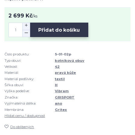
2 699 Kč
/
ks
Přidat do košíku
Číslo produktu:
5-01-02p
Typ obuvi:
kotníková obuv
Velikost:
42
Materiál:
pravá kůže
Materiál podšívky:
textil
Šířka obuvi:
H
Výška podešve:
Vibram
Značka:
GRISPORT
Vyjímatelná stélka:
ano
Membrána:
Gritex
Hlídat cenu / dostupnost
Do oblíbených