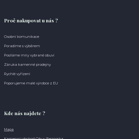
Proč nakupovat u nás ?
Osobní komunikace
Poradíme s výběrem
Posíláme míry vybrané obuvi
Záruka kamenné prodejny
Rychlé vyřízení
Poporujeme malé výrobce z EU
Kde nás najdete ?
Mapa
Kamenný obchod Obuv Beznoska