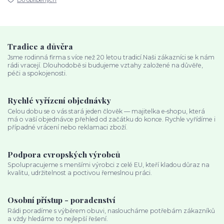
Do oblíbených
Tradice a důvěra
Jsme rodinná firma s více než 20 letou tradicí.Naši zákazníci se k nám
rádi vracejí. Dlouhodobě si budujeme vztahy založené na důvěře,
péči a spokojenosti.
Rychlé vyřízení objednávky
Celou dobu se o vás stará jeden člověk — majitelka e‑shopu, která
má o vaší objednávce přehled od začátku do konce. Rychle vyřídíme i
případné vrácení nebo reklamaci zboží.
Podpora evropských výrobců
Spolupracujeme s menšími výrobci z celé EU, kteří kladou důraz na
kvalitu, udržitelnost a poctivou řemeslnou práci.
Osobní přístup - poradenství
Rádi poradíme s výběrem obuvi, nasloucháme potřebám zákazníků
a vždy hledáme to nejlepší řešení.