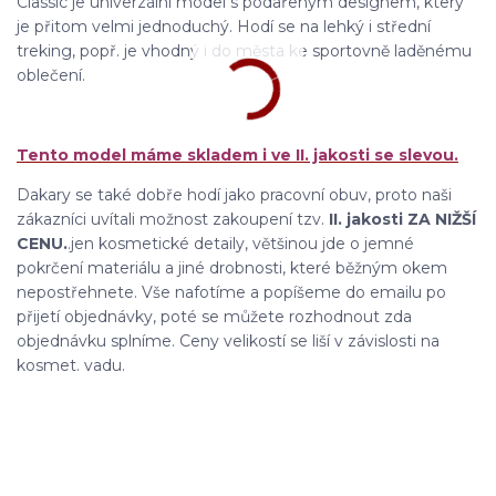
Classic je univerzální model s podařeným designem, který
je přitom velmi jednoduchý. Hodí se na lehký i střední
treking, popř. je vhodný i do města ke sportovně laděnému
oblečení.
Tento model máme skladem i ve II. jakosti se slevou.
Dakary se také dobře hodí jako pracovní obuv, proto naši
zákazníci uvítali možnost zakoupení tzv.
II. jakosti ZA NIŽŠÍ
CENU.
.jen kosmetické detaily, většinou jde o jemné
pokrčení materiálu a jiné drobnosti, které běžným okem
nepostřehnete. Vše nafotíme a popíšeme do emailu po
přijetí objednávky, poté se můžete rozhodnout zda
objednávku splníme. Ceny velikostí se liší v závislosti na
kosmet. vadu.