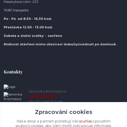
Masarykovo nám. 223
76361 Napajedla
Po - Pá od 8.30
- 16.30 hod.
Přestávka 12.00 - 13.00 hod.
Sobota a státní svátky - zavřeno
Možnost otevření mimo otevírací do
bu/vyzvednutí po domluvě.
Kontakty
Veronika Kníchalová
605 536 591
(Po-Pá od 8-17 hod)
Zpracování cookies
info@pohodlneboty.cz
Náš e-shop a partneři potřebují Váš
souhlas
s použitím
souborů cookies, aby Vám mohli zobrazovat informace