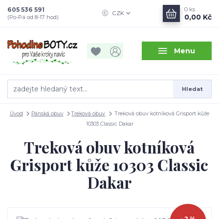
605 536 591
0
ks
CZK
0,00 Kč
(Po-Pá od 8-17 hod)
Menu
Hledat
Úvod
Pánská obuv
Treková obuv
Treková obuv kotníková Grisport kůže
10303 Classic Dakar
Treková obuv kotníková
Grisport kůže 10303 Classic
Dakar
- 2 %