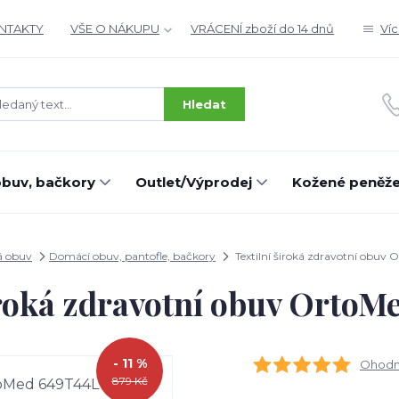
ONTAKTY
VŠE O NÁKUPU
VRÁCENÍ zboží do 14 dnů
Ví
Hledat
buv, bačkory
Outlet/Výprodej
Kožené peněž
 obuv
Domácí obuv, pantofle, bačkory
Textilní široká zdravotní obuv
iroká zdravotní obuv Orto
- 11 %
Ohodno
879 Kč