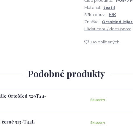
Číslo produktu:
1-09-71
Materiál:
textil
Šířka obuvi:
H/K
Značka:
OrtoMed-Mjar
Hlídat cenu / dostupnost
Do oblíbených
Podobné produkty
andále OrtoMed 529T44-
Skladem
d černé 513-T44L
Skladem