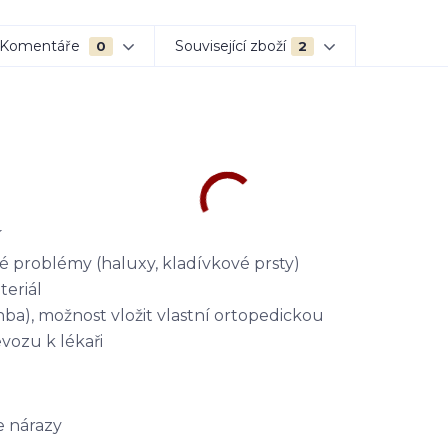
Komentáře
Související zboží
0
2
í
ké problémy (haluxy, kladívkové prsty)
teriál
nba), možnost vložit vlastní ortopedickou
evozu k lékaři
e nárazy