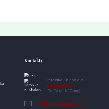
Kontakty
Veronika Kníchalová
ka
605 536 591
(Po-Pá od 8-17 hod)
info@pohodlneboty.cz