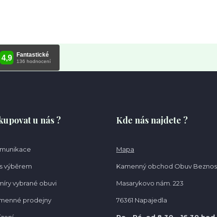
kupovat u nás ?
Kde nás najdete ?
omunikace
Mapa
s výběrem
Kamenný obchod Obuv Beznos
míry vybrané obuvi
Masarykovo nám. 223
amenné prodejny
76361 Napajedla