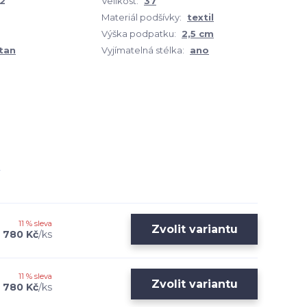
-2
Velikost:
37
Materiál podšívky:
textil
Výška podpatku:
2,5 cm
tan
Vyjímatelná stélka:
ano
11 % sleva
Zvolit variantu
780 Kč
/
ks
11 % sleva
Zvolit variantu
780 Kč
/
ks