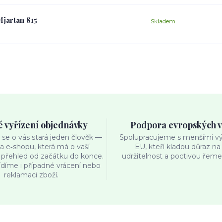
jartan 815
Skladem
é vyřízení objednávky
Podpora evropských 
se o vás stará jeden člověk —
Spolupracujeme s menšími výr
ka e‑shopu, která má o vaší
EU, kteří kladou důraz na 
přehled od začátku do konce.
udržitelnost a poctivou řemes
ídíme i případné vrácení nebo
reklamaci zboží.