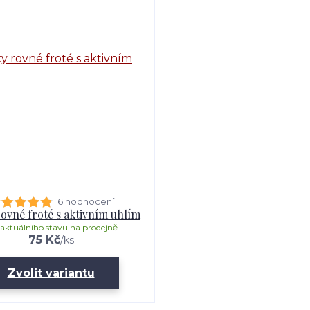
6 hodnocení
rovné froté s aktivním uhlím
 aktuálního stavu na prodejně
75 Kč
/
ks
Zvolit variantu