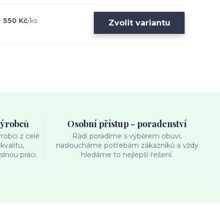
550 Kč
/
ks
Zvolit variantu
výrobců
Osobní přístup - poradenství
obci z celé
Rádi poradíme s výběrem obuvi,
kvalitu,
nasloucháme potřebám zákazníků a vždy
lnou práci.
hledáme to nejlepší řešení.