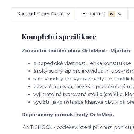
Kompletní specifikace
Hodnocení
8
Kompletní specifikace
Zdravotní textilní obuv OrtoMed – Mjartan
ortopedické vlastnosti, lehká konstrukce
široký suchý zip pro individuální upevněn
střih vhodný pro vysoké nárty i ortopedic
bez švů a jazyka, měkký a přizpůsobivý ma
vyjímatelná tvarovaná stélka (srdíčko, kle
využití i jako náhrada klasické obuvi při př
Doporučený produkt řady OrtoMed.
ANTISHOCK - podešev, která při chůzi pohlcuj