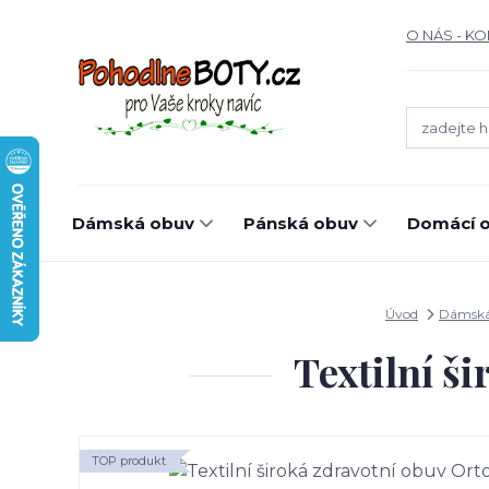
O NÁS - K
Dámská obuv
Pánská obuv
Domácí o
Úvod
Dámská
Textilní š
TOP produkt