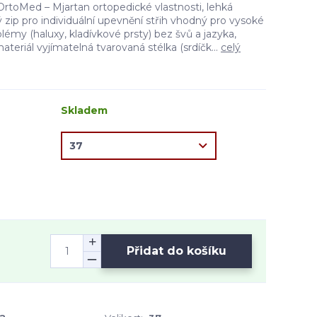
 OrtoMed – Mjartan ortopedické vlastnosti, lehká
 zip pro individuální upevnění střih vhodný pro vysoké
lémy (haluxy, kladívkové prsty) bez švů a jazyka,
teriál vyjímatelná tvarovaná stélka (srdíčk...
celý
Skladem
Přidat do košíku