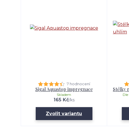
7 hodnocení
Sigal Aquastop impregnace
Stélky 
Skladem
Dle
165 Kč
/
ks
Zvolit variantu