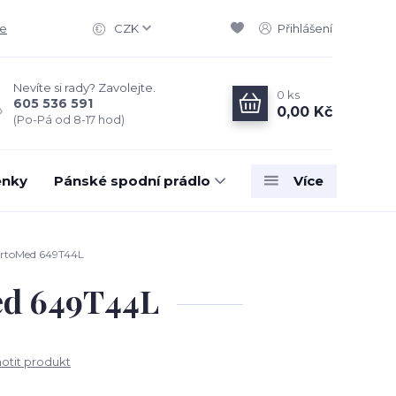
ce
CZK
Přihlášení
Nevíte si rady? Zavolejte.
0
ks
605 536 591
0,00 Kč
(Po-Pá od 8-17 hod)
enky
Pánské spodní prádlo
Více
 OrtoMed 649T44L
Med 649T44L
tit produkt