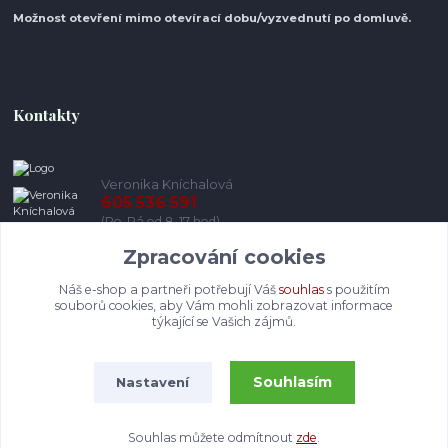
Možnost otevření mimo otevírací do
bu/vyzvednutí po domluvě.
Kontakty
Veronika Kníchalová
605 536 591
(Po-Pá od 8-17 hod)
Zpracování cookies
info@pohodlneboty.cz
Náš e-shop a partneři potřebují Váš
souhlas
s použitím
souborů cookies, aby Vám mohli zobrazovat informace
týkající se Vašich zájmů.
Souhlasím
Nastavení
© Pohodlneboty.cz 2013 - 2026
Souhlas můžete odmítnout
zde
.
Vytvořeno na
Eshop-rychle.cz