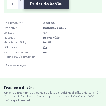
Přidat do košíku
Číslo produktu:
2-08-05
Typ obuvi:
kotníková obuv
Velikost:
47
Materiál:
pravá kůže
Materiál podšívky:
textil
Šířka obuvi:
G+
Vyjímatelná stélka:
ne
Hlídat cenu / dostupnost
Do oblíbených
Tradice a důvěra
Jsme rodinná firma s více než 20 letou tradicí.Naši zákazníci se k nám
rádi vracejí. Dlouhodobě si budujeme vztahy založené na důvěře,
péči a spokojenosti.