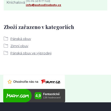
(Po-Pá od 8-17 hod)
info@pohodlneboty.cz
Zboží zařazeno v kategoriích
Pánská obuv
Zimní obuv
Pánská obuv ve výprodeji