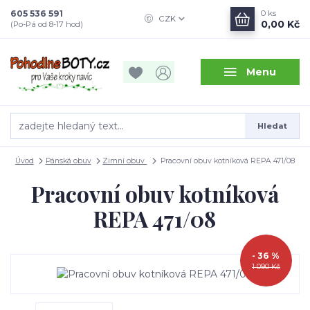
605 536 591
0
ks
CZK
0,00 Kč
(Po-Pá od 8-17 hod)
Menu
Hledat
Úvod
Pánská obuv
Zimní obuv
Pracovní obuv kotníková REPA 471/08
Pracovní obuv kotníková
REPA 471/08
- 36 %
1 090 Kč