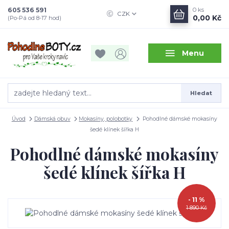
605 536 591
0
ks
CZK
0,00 Kč
(Po-Pá od 8-17 hod)
Menu
Hledat
Úvod
Dámská obuv
Mokasíny, polobotky
Pohodlné dámské mokasíny
šedé klínek šířka H
Pohodlné dámské mokasíny
šedé klínek šířka H
- 11 %
1 890 Kč