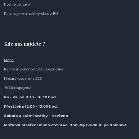
Rychlé vyřízení
Poporujeme malé výrobce z EU
Kde nás najdete ?
Mapa
Kamenný obchod Obuv Beznoska
Masarykovo nám. 223
76361 Napajedla
Po - Pá od 8.30
- 16.30 hod.
Přestávka 12.00 - 13.00 hod.
Sobota a státní svátky - zavřeno
Možnost otevření mimo otevírací do
bu/vyzvednutí po domluvě.