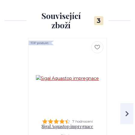
Související
3
zboží
TOP produkt
7 hodnocení
Sigal Aquastop impregnace
Krém v tu