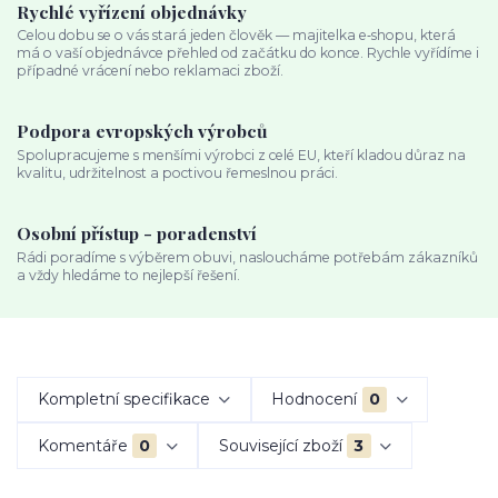
Rychlé vyřízení objednávky
Celou dobu se o vás stará jeden člověk — majitelka e‑shopu, která
má o vaší objednávce přehled od začátku do konce. Rychle vyřídíme i
případné vrácení nebo reklamaci zboží.
Podpora evropských výrobců
Spolupracujeme s menšími výrobci z celé EU, kteří kladou důraz na
kvalitu, udržitelnost a poctivou řemeslnou práci.
Osobní přístup - poradenství
Rádi poradíme s výběrem obuvi, nasloucháme potřebám zákazníků
a vždy hledáme to nejlepší řešení.
Kompletní specifikace
Hodnocení
0
Komentáře
0
Související zboží
3