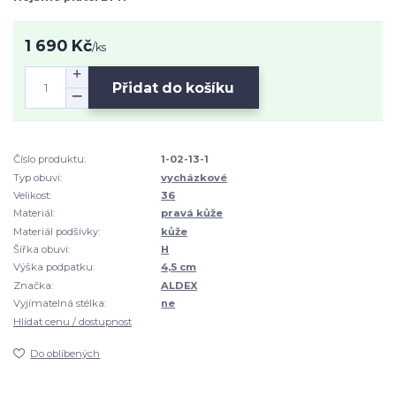
1 690 Kč
/
ks
Přidat do košíku
Číslo produktu:
1-02-13-1
Typ obuvi:
vycházkové
Velikost:
36
Materiál:
pravá kůže
Materiál podšívky:
kůže
Šířka obuvi:
H
Výška podpatku:
4,5 cm
Značka:
ALDEX
Vyjímatelná stélka:
ne
Hlídat cenu / dostupnost
Do oblíbených