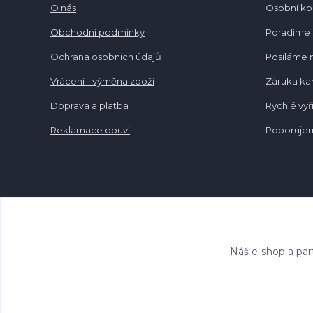
O nás
Osobní k
Obchodní podmínky
Poradíme 
Ochrana osobních údajů
Posíláme 
Vrácení - výměna zboží
Záruka k
Doprava a platba
Rychlé vyř
Reklamace obuvi
Poporujem
Náš e-shop a par