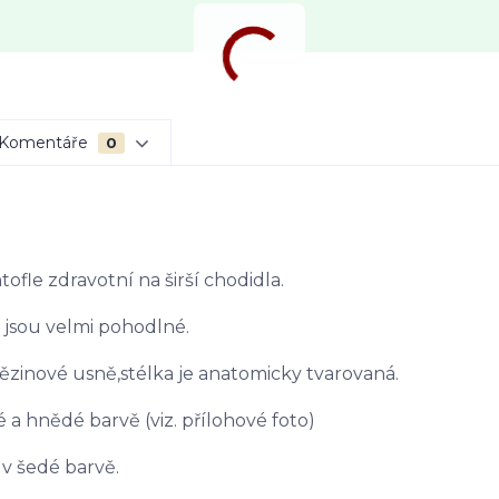
Komentáře
0
ofle zdravotní na širší chodidla.
 jsou velmi pohodlné.
vězinové usně,stélka je anatomicky tvarovaná.
 a hnědé barvě (viz. přílohové foto)
v šedé barvě.