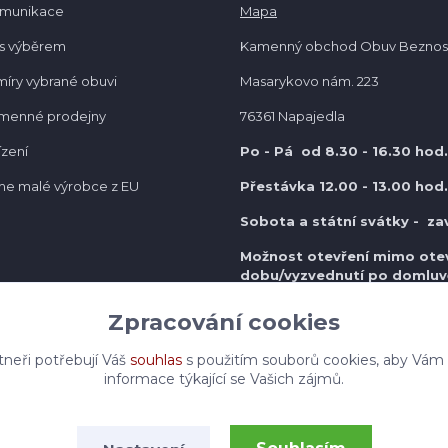
omunikace
Mapa
s výběrem
Kamenný obchod Obuv Beznos
míry vybrané obuvi
Masarykovo nám. 223
amenné prodejny
76361 Napajedla
ízení
Po - Pá od 8.30
- 16.30 hod.
e malé výrobce z EU
Přestávka 12.00 - 13.00 hod.
Sobota a státní svátky - za
Možnost otevření mimo otev
do
bu/vyzvednutí po domluv
Zpracování cookies
tneři potřebují Váš
souhlas
s použitím souborů cookies, aby Vám
informace týkající se Vašich zájmů.