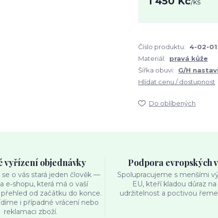
1 450 Kč
/
ks
Číslo produktu:
4-02-01
Materiál:
pravá kůže
Šířka obuvi:
G/H nastav
Hlídat cenu / dostupnost
Do oblíbených
é vyřízení objednávky
Podpora evropských 
se o vás stará jeden člověk —
Spolupracujeme s menšími výr
ka e‑shopu, která má o vaší
EU, kteří kladou důraz na 
přehled od začátku do konce.
udržitelnost a poctivou řemes
ídíme i případné vrácení nebo
reklamaci zboží.