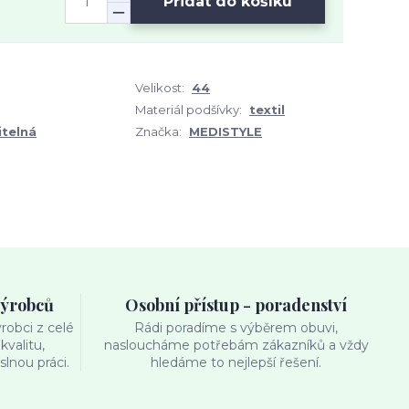
Přidat do košíku
Velikost:
44
Materiál podšívky:
textil
itelná
Značka:
MEDISTYLE
výrobců
Osobní přístup - poradenství
obci z celé
Rádi poradíme s výběrem obuvi,
kvalitu,
nasloucháme potřebám zákazníků a vždy
lnou práci.
hledáme to nejlepší řešení.