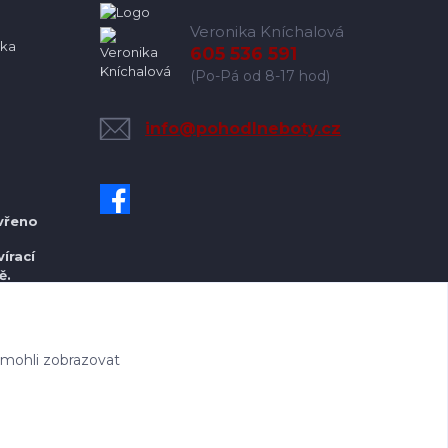
Veronika Kníchalová
ka
605 536 591
(Po-Pá od 8-17 hod)
info@pohodlneboty.cz
vřeno
írací
ě.
 mohli zobrazovat