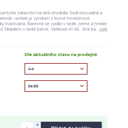
pantofle zdravotní na širší chodidla. Sedí bezvadně a
teriál - svršek je vyroben z lícové hovězinové
ky tvarovaná. Barevně se vyrábí v šedé, černé a hnědé
to) Skladem v šedé barvě. Velikosti 41-45. Jiná ba...
celý
Dle aktuálního stavu na prodejně