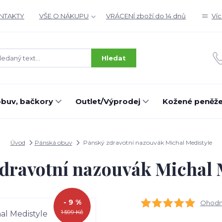
ONTAKTY
VŠE O NÁKUPU
VRÁCENÍ zboží do 14 dnů
Ví
Hledat
buv, bačkory
Outlet/Výprodej
Kožené peněž
Úvod
Pánská obuv
Pánský zdravotní nazouvák Michal Medistyle
dravotní nazouvák Michal 
- 9 %
Ohodno
1 599 Kč