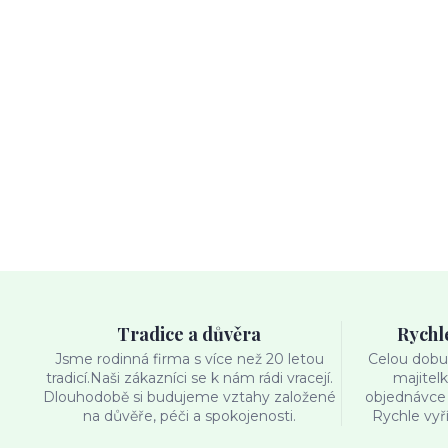
Tradice a důvěra
Rychl
Jsme rodinná firma s více než 20 letou
Celou dobu 
tradicí.Naši zákazníci se k nám rádi vracejí.
majitel
Dlouhodobě si budujeme vztahy založené
objednávce 
na důvěře, péči a spokojenosti.
Rychle vyř