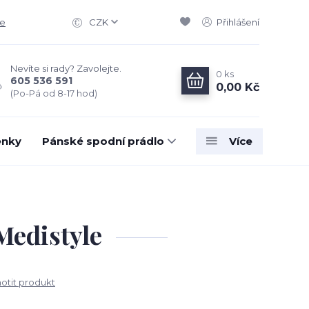
ce
CZK
Přihlášení
Nevíte si rady? Zavolejte.
0
ks
605 536 591
0,00 Kč
(Po-Pá od 8-17 hod)
enky
Pánské spodní prádlo
Více
Medistyle
tit produkt