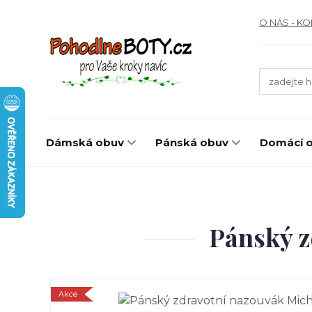
O NÁS - K
Dámská obuv
Pánská obuv
Domácí o
Pánský z
Akce