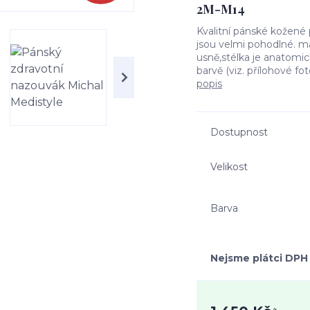
2M-M14
Kvalitní pánské kožené 
jsou velmi pohodlné. ma
usně,stélka je anatomic
barvě (viz. přílohové fo
popis
Dostupnost
Velikost
Barva
Nejsme plátci DPH