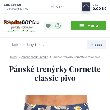
605 536 591
0
ks
CZK
0,00 Kč
(Po-Pá od 8-17 hod)
Menu
Hledat
Úvod
Pánské spodní prádlo
Pánské trenýrky Cornette classic pivo
Pánské trenýrky Cornette
classic pivo