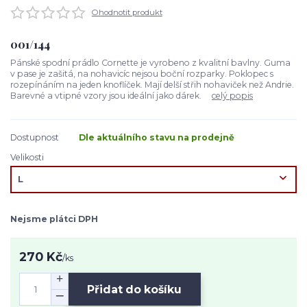
Ohodnotit produkt
001/144
Pánské spodní prádlo Cornette je vyrobeno z kvalitní bavlny. Guma
v pase je zašitá, na nohavicíc nejsou boční rozparky. Poklopec s
rozepínáním na jeden knoflíček. Mají delší střih nohaviček než Andrie.
Barevné a vtipné vzory jsou ideální jako dárek.
celý popis
Dostupnost
Dle aktuálního stavu na prodejně
Velikosti
Nejsme plátci DPH
270 Kč
/
ks
Přidat do košíku