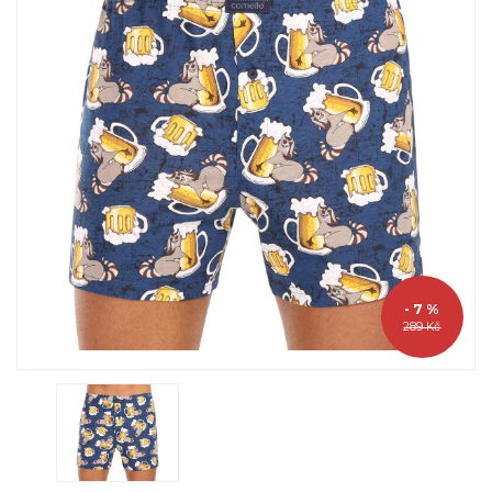
- 7 %
289 Kč