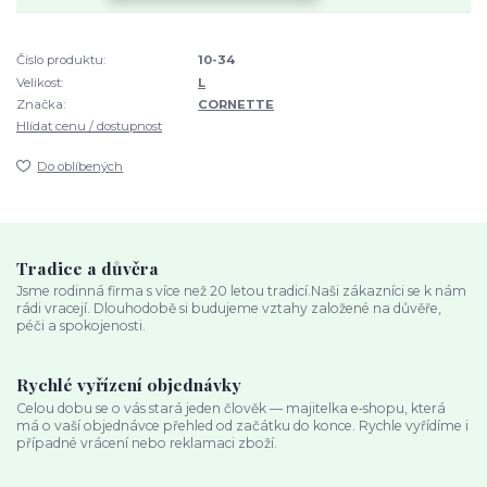
Číslo produktu:
10-34
Velikost:
L
Značka:
CORNETTE
Hlídat cenu / dostupnost
Do oblíbených
Tradice a důvěra
Jsme rodinná firma s více než 20 letou tradicí.Naši zákazníci se k nám
rádi vracejí. Dlouhodobě si budujeme vztahy založené na důvěře,
péči a spokojenosti.
Rychlé vyřízení objednávky
Celou dobu se o vás stará jeden člověk — majitelka e‑shopu, která
má o vaší objednávce přehled od začátku do konce. Rychle vyřídíme i
případné vrácení nebo reklamaci zboží.