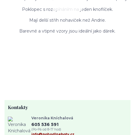
Poklopec s rozepínáním na jeden knoflíček.
Mají delší střih nohaviček než Andrie.
Barevné a vtipné vzory jsou ideální jako dárek.
Kontakty
Veronika Kníchalová
605 536 591
(Po-Pá od 8-17 hod)
info@pohodlneboty.cz