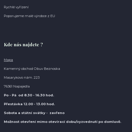
Rychlé vyřízení
Poporujeme malé výrobce z EU
Kde nás najdete ?
Mapa
Kamenný obchod Obuv Beznoska
Masarykovo nám. 223
76361 Napajedla
Po - Pá od 8.30
- 16.30 hod.
Přestávka 12.00 - 13.00 hod.
Sobota a státní svátky - zavřeno
Možnost otevření mimo otevírací do
bu/vyzvednutí po domluvě.