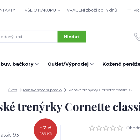
ONTAKTY
VŠE O NÁKUPU
VRÁCENÍ zboží do 14 dnů
Ví
Hledat
buv, bačkory
Outlet/Výprodej
Kožené peněž
Úvod
Pánské spodní prádlo
Pánské trenýrky Cornette classic 93
ké trenýrky Cornette class
- 7 %
Ohodno
289 Kč