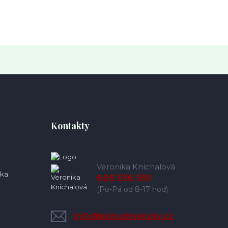
Kontakty
Veronika Kníchalová
ka
605 536 591
(Po-Pá od 8-17 hod)
info@pohodlneboty.cz