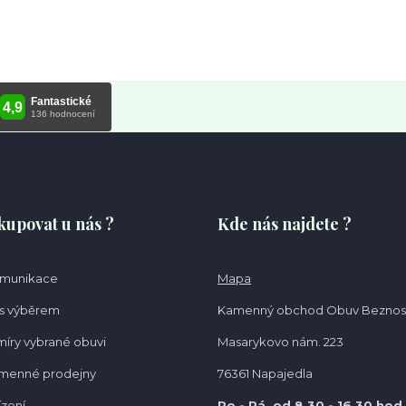
kupovat u nás ?
Kde nás najdete ?
omunikace
Mapa
s výběrem
Kamenný obchod Obuv Beznos
míry vybrané obuvi
Masarykovo nám. 223
amenné prodejny
76361 Napajedla
ízení
Po - Pá od 8.30
- 16.30 hod.