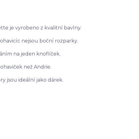
te je vyrobeno z kvalitní bavlny.
nohavicíc nejsou boční rozparky.
áním na jeden knoflíček.
 nohaviček než Andrie.
y jsou ideální jako dárek.