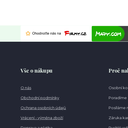
Vše o nákupu
Proč na
O nás
Osobní k
Obchodní podmínky
Poradíme 
Ochrana osobních údajů
Posíláme 
Vrácení - výměna zboží
Záruka k
Doprava a platba
Rychlé vyř