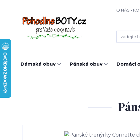
O NÁS - K
Dámská obuv
Pánská obuv
Domácí o
Páns