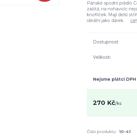
Pánské spodní prádlo Co
zašitá, na nohavicíc ne
knoflíček. Mají delší st
ideální jako dárek.
cel
Dostupnost
Velikosti
Nejsme plátci DPH
270 Kč
/
ks
Číslo produktu:
10-41