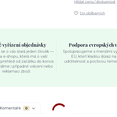
Hlídat cenu / dostupnost
Do oblíbených
é vyřízení objednávky
Podpora evropských 
se o vás stará jeden člověk —
Spolupracujeme s menšími výr
ka e‑shopu, která má o vaší
EU, kteří kladou důraz na 
přehled od začátku do konce.
udržitelnost a poctivou řemes
ídíme i případné vrácení nebo
reklamaci zboží.
Komentáře
0