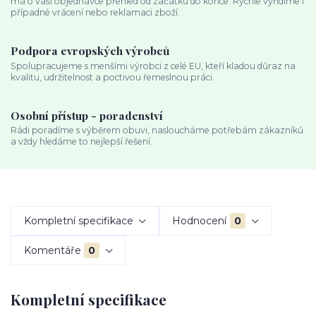
má o vaší objednávce přehled od začátku do konce. Rychle vyřídíme i
případné vrácení nebo reklamaci zboží.
Podpora evropských výrobců
Spolupracujeme s menšími výrobci z celé EU, kteří kladou důraz na
kvalitu, udržitelnost a poctivou řemeslnou práci.
Osobní přístup - poradenství
Rádi poradíme s výběrem obuvi, nasloucháme potřebám zákazníků
a vždy hledáme to nejlepší řešení.
Kompletní specifikace
Hodnocení
0
Komentáře
0
Kompletní specifikace