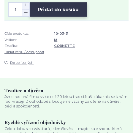
Přidat do košíku
Číslo produktu:
10-03-3
Velikost:
M
Značka:
CORNETTE
Hlídat cenu / dostupnost
Do oblíbených
Tradice a důvěra
Jsme rodinná firma s více než 20 letou tradicí.Naši zákazníci se k nám
rádi vracejí. Dlouhodobě si budujeme vztahy založené na důvěře,
péči a spokojenosti.
Rychlé vyřízení objednávky
Celou dobu se o vás stará jeden člověk — majitelka e‑shopu, která