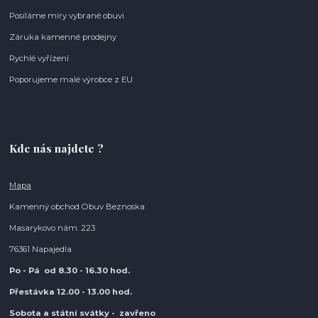
Posíláme míry vybrané obuvi
Záruka kamenné prodejny
Rychlé vyřízení
Poporujeme malé výrobce z EU
Kde nás najdete ?
Mapa
Kamenný obchod Obuv Beznoska
Masarykovo nám. 223
76361 Napajedla
Po - Pá od 8.30
- 16.30 hod.
Přestávka 12.00 - 13.00 hod.
Sobota a státní svátky - zavřeno