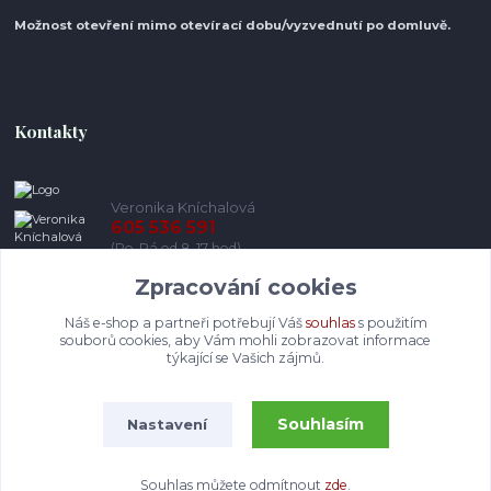
Možnost otevření mimo otevírací do
bu/vyzvednutí po domluvě.
Kontakty
Veronika Kníchalová
605 536 591
(Po-Pá od 8-17 hod)
Zpracování cookies
info@pohodlneboty.cz
Náš e-shop a partneři potřebují Váš
souhlas
s použitím
souborů cookies, aby Vám mohli zobrazovat informace
týkající se Vašich zájmů.
Souhlasím
Nastavení
© Pohodlneboty.cz 2013 - 2026
Souhlas můžete odmítnout
zde
.