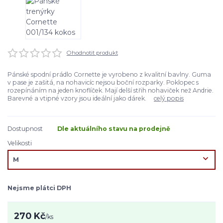
Ohodnotit produkt
Pánské spodní prádlo Cornette je vyrobeno z kvalitní bavlny. Guma
v pase je zašitá, na nohavicíc nejsou boční rozparky. Poklopec s
rozepínáním na jeden knoflíček. Mají delší střih nohaviček než Andrie.
Barevné a vtipné vzory jsou ideální jako dárek.
celý popis
Dostupnost
Dle aktuálního stavu na prodejně
Velikosti
Nejsme plátci DPH
270 Kč
/
ks