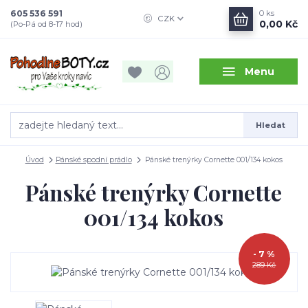
605 536 591
0
ks
CZK
0,00 Kč
(Po-Pá od 8-17 hod)
Menu
Hledat
Úvod
Pánské spodní prádlo
Pánské trenýrky Cornette 001/134 kokos
Pánské trenýrky Cornette
001/134 kokos
- 7 %
289 Kč