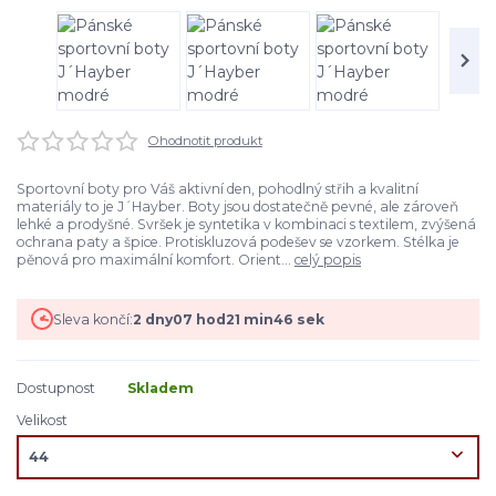
Ohodnotit produkt
Sportovní boty pro Váš aktivní den, pohodlný střih a kvalitní
materiály to je J´Hayber. Boty jsou dostatečně pevné, ale zároveň
lehké a prodyšné. Svršek je syntetika v kombinaci s textilem, zvýšená
ochrana paty a špice. Protiskluzová podešev se vzorkem. Stélka je
pěnová pro maximální komfort. Orient...
celý popis
Sleva končí:
2
dny
07
hod
21
min
45
sek
Dostupnost
Skladem
Velikost