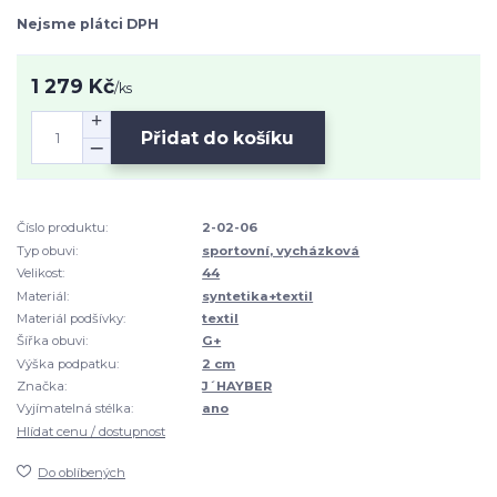
Nejsme plátci DPH
1 279 Kč
/
ks
Přidat do košíku
Číslo produktu:
2-02-06
Typ obuvi:
sportovní, vycházková
Velikost:
44
Materiál:
syntetika+textil
Materiál podšívky:
textil
Šířka obuvi:
G+
Výška podpatku:
2 cm
Značka:
J´HAYBER
Vyjímatelná stélka:
ano
Hlídat cenu / dostupnost
Do oblíbených