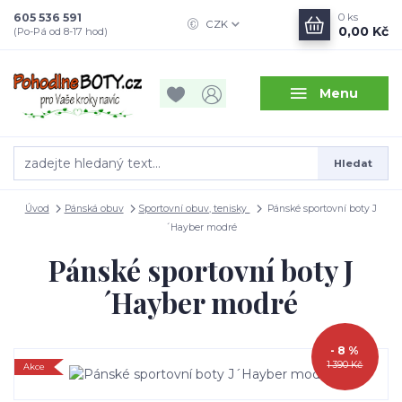
605 536 591
0
ks
CZK
0,00 Kč
(Po-Pá od 8-17 hod)
Menu
Hledat
Úvod
Pánská obuv
Sportovní obuv, tenisky
Pánské sportovní boty J
´Hayber modré
Pánské sportovní boty J
´Hayber modré
- 8 %
1 390 Kč
Akce