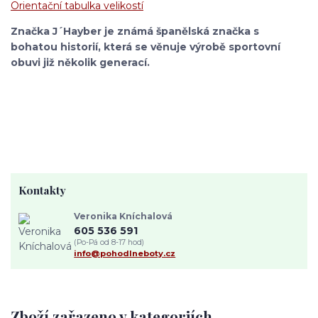
Orientační tabulka velikostí
Značka J´Hayber je známá španělská značka s
bohatou historií, která se věnuje výrobě sportovní
obuvi již několik generací.
Kontakty
Veronika Kníchalová
605 536 591
(Po-Pá od 8-17 hod)
info@pohodlneboty.cz
Zboží zařazeno v kategoriích