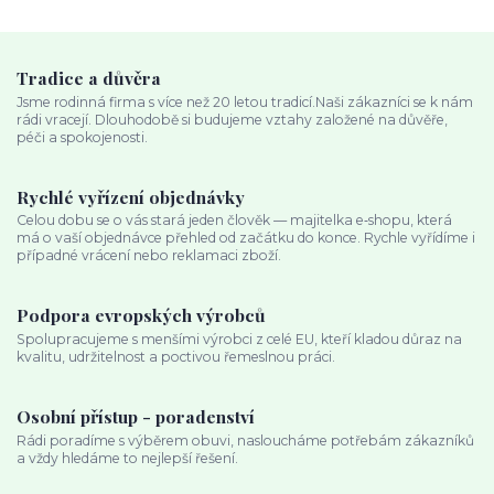
Tradice a důvěra
Jsme rodinná firma s více než 20 letou tradicí.Naši zákazníci se k nám
rádi vracejí. Dlouhodobě si budujeme vztahy založené na důvěře,
péči a spokojenosti.
Rychlé vyřízení objednávky
Celou dobu se o vás stará jeden člověk — majitelka e‑shopu, která
má o vaší objednávce přehled od začátku do konce. Rychle vyřídíme i
případné vrácení nebo reklamaci zboží.
Podpora evropských výrobců
Spolupracujeme s menšími výrobci z celé EU, kteří kladou důraz na
kvalitu, udržitelnost a poctivou řemeslnou práci.
Osobní přístup - poradenství
Rádi poradíme s výběrem obuvi, nasloucháme potřebám zákazníků
a vždy hledáme to nejlepší řešení.