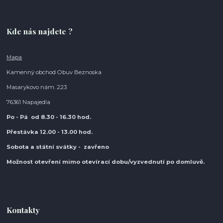
Kde nás najdete ?
Mapa
Kamenný obchod Obuv Beznoska
Masarykovo nám. 223
76361 Napajedla
Po - Pá od 8.30
- 16.30 hod.
Přestávka 12.00 - 13.00 hod.
Sobota a státní svátky - zavřeno
Možnost otevření mimo otevírací do
bu/vyzvednutí po domluvě.
Kontakty