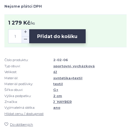
Nejsme plátci DPH
1 279 Kč
/
ks
Přidat do košíku
Číslo produktu:
2-02-06
Typ obuvi:
sportovní, vycházková
Velikost:
41
Materiál:
syntetika+textil
Materiál podšívky:
textil
Šířka obuvi:
G+
Výška podpatku:
2 cm
Značka:
J´HAYBER
Vyjímatelná stélka:
ano
Hlídat cenu / dostupnost
Do oblíbených