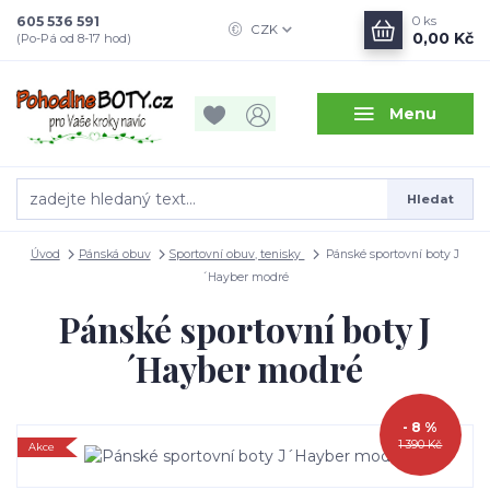
605 536 591
0
ks
CZK
0,00 Kč
(Po-Pá od 8-17 hod)
Menu
Hledat
Úvod
Pánská obuv
Sportovní obuv, tenisky
Pánské sportovní boty J
´Hayber modré
Pánské sportovní boty J
´Hayber modré
- 8 %
1 390 Kč
Akce