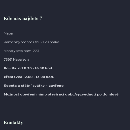
Kde nás najdete ?
Mapa
Kamenný obchod Obuv Beznoska
Masarykovo nám. 223
76361 Napajedla
Po - Pá od 8.30
- 16.30 hod.
Přestávka 12.00 - 13.00 hod.
Sobota a státní svátky - zavřeno
Možnost otevření mimo otevírací do
bu/vyzvednutí po domluvě.
Kontakty