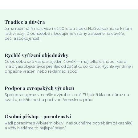
Tradice a důvěra
Jsme rodinná firma s více než 20 letou tradicí.Naši zákazníci se k nám
rádi vracejí. Dlouhodobě si budujeme vztahy založené na důvěře,
péči a spokojenosti.
Rychlé vyřízení objednávky
Celou dobu se o vás stará jeden člověk — majitelka e‑shopu, která
má o vaší objednávce přehled od začátku do konce. Rychle vyřídíme i
případné vrácení nebo reklamaci zboží.
Podpora evropských výrobců
Spolupracujeme s menšími výrobci z celé EU, kteří kladou důraz na
kvalitu, udržitelnost a poctivou řemeslnou práci.
Osobní přístup - poradenství
Rádi poradíme s výběrem obuvi, nasloucháme potřebám zákazníků
a vždy hledáme to nejlepší řešení.