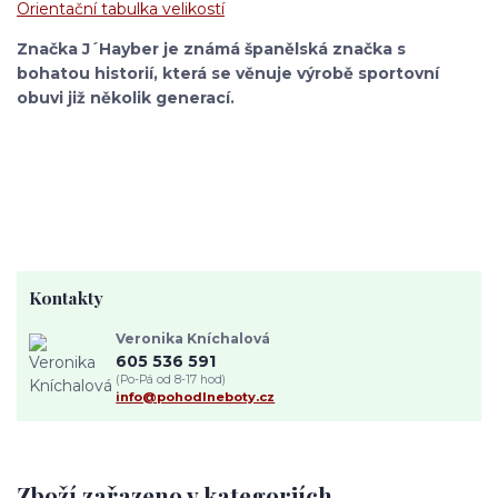
Orientační tabulka velikostí
Značka J´Hayber je známá španělská značka s
bohatou historií, která se věnuje výrobě sportovní
obuvi již několik generací.
Kontakty
Veronika Kníchalová
605 536 591
(Po-Pá od 8-17 hod)
info@pohodlneboty.cz
Zboží zařazeno v kategoriích