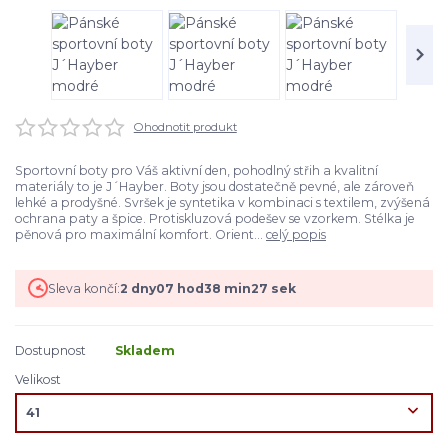
Ohodnotit produkt
Sportovní boty pro Váš aktivní den, pohodlný střih a kvalitní
materiály to je J´Hayber. Boty jsou dostatečně pevné, ale zároveň
lehké a prodyšné. Svršek je syntetika v kombinaci s textilem, zvýšená
ochrana paty a špice. Protiskluzová podešev se vzorkem. Stélka je
pěnová pro maximální komfort. Orient...
celý popis
Sleva končí:
2
dny
07
hod
38
min
27
sek
Dostupnost
Skladem
Velikost