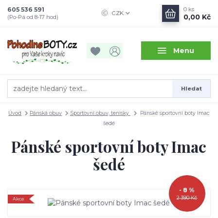
605 536 591
0
ks
CZK
0,00 Kč
(Po-Pá od 8-17 hod)
Menu
Hledat
Úvod
Pánská obuv
Sportovní obuv, tenisky
Pánské sportovní boty Imac
šedé
Pánské sportovní boty Imac
šedé
- 8 %
2 390 Kč
Akce