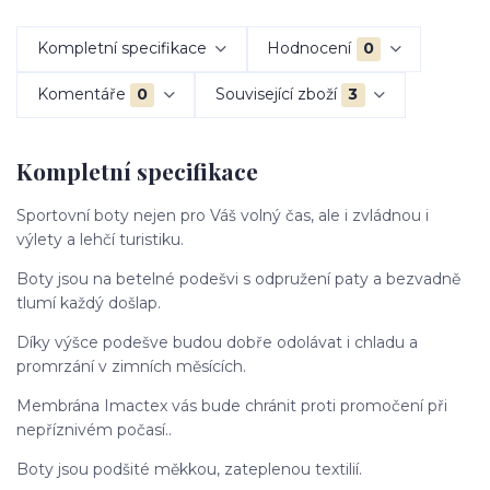
Kompletní specifikace
Hodnocení
0
Komentáře
0
Související zboží
3
Kompletní specifikace
Sportovní boty nejen pro Váš volný čas, ale i zvládnou i
výlety a lehčí turistiku.
Boty jsou na betelné podešvi s odpružení paty a bezvadně
tlumí každý došlap.
Díky výšce podešve budou dobře odolávat i chladu a
promrzání v zimních měsících.
Membrána Imactex vás bude chránit proti promočení při
nepříznivém počasí..
Boty jsou podšité měkkou, zateplenou textilií.