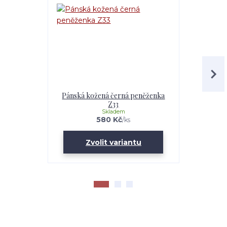
Pánská kožená černá peněženka
České sibi
Z33
Skladem
580 Kč
/
ks
Zvolit variantu
Zv