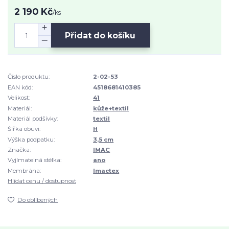
2 190 Kč
/
ks
Přidat do košíku
Číslo produktu:
2-02-53
EAN kód:
4518681410385
Velikost:
41
Materiál:
kůže+textil
Materiál podšívky:
textil
Šířka obuvi:
H
Výška podpatku:
3,5 cm
Značka:
IMAC
Vyjímatelná stélka:
ano
Membrána:
Imactex
Hlídat cenu / dostupnost
Do oblíbených