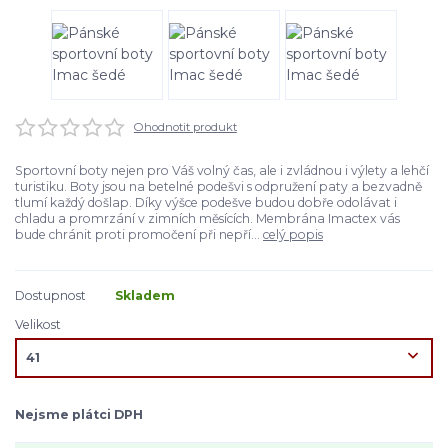
Ohodnotit produkt
Sportovní boty nejen pro Váš volný čas, ale i zvládnou i výlety a lehčí
turistiku. Boty jsou na betelné podešvi s odpružení paty a bezvadně
tlumí každý došlap. Díky výšce podešve budou dobře odolávat i
chladu a promrzání v zimních měsících. Membrána Imactex vás
bude chránit proti promočení při nepří...
celý popis
Dostupnost
Skladem
Velikost
Nejsme plátci DPH