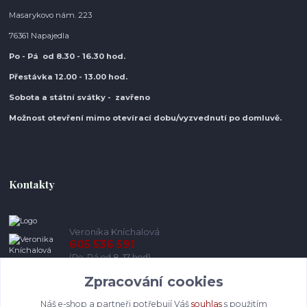
Masarykovo nám. 223
76361 Napajedla
Po - Pá od 8.30
- 16.30 hod.
Přestávka 12.00 - 13.00 hod.
Sobota a státní svátky - zavřeno
Možnost otevření mimo otevírací do
bu/vyzvednutí po domluvě.
Kontakty
Veronika Kníchalová
605 536 591
(Po-Pá od 8-17 hod)
Zpracování cookies
info@pohodlneboty.cz
Náš e-shop a partneři potřebují Váš
souhlas
s použitím