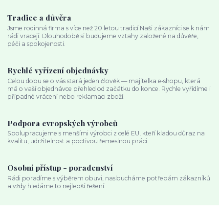
Tradice a důvěra
Jsme rodinná firma s více než 20 letou tradicí.Naši zákazníci se k nám
rádi vracejí. Dlouhodobě si budujeme vztahy založené na důvěře,
péči a spokojenosti.
Rychlé vyřízení objednávky
Celou dobu se o vás stará jeden člověk — majitelka e‑shopu, která
má o vaší objednávce přehled od začátku do konce. Rychle vyřídíme i
případné vrácení nebo reklamaci zboží.
Podpora evropských výrobců
Spolupracujeme s menšími výrobci z celé EU, kteří kladou důraz na
kvalitu, udržitelnost a poctivou řemeslnou práci.
Osobní přístup - poradenství
Rádi poradíme s výběrem obuvi, nasloucháme potřebám zákazníků
a vždy hledáme to nejlepší řešení.