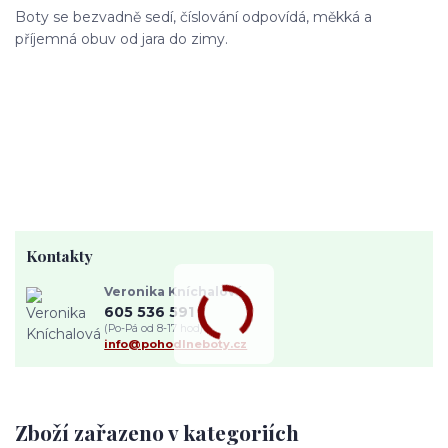
Boty se bezvadně sedí, číslování odpovídá, měkká a
příjemná obuv od jara do zimy.
Kontakty
Veronika Kníchalová
605 536 591
(Po-Pá od 8-17 hod)
info@pohodlneboty.cz
Zboží zařazeno v kategoriích