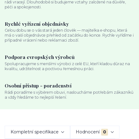
rádi vracejí. Dlouhodobě si budujeme vztahy založené na důvěře,
péči a spokojenosti.
Rychlé vyřízení objednávky
Celou dobu se o vás stará jeden člověk — majitelka e‑shopu, která
má o vaší objednávce přehled od začátku do konce. Rychle vyřídíme i
případné vrácení nebo reklamaci zboží.
Podpora evropských výrobců
Spolupracujeme s menšími výrobci z celé EU, kteří kladou důraz na
kvalitu, udržitelnost a poctivou řemeslnou práci.
Osobní přístup - poradenství
Rádi poradíme s výběrem obuvi, nasloucháme potřebám zákazníků
a vždy hledáme to nejlepší řešení.
Kompletní specifikace
Hodnocení
0