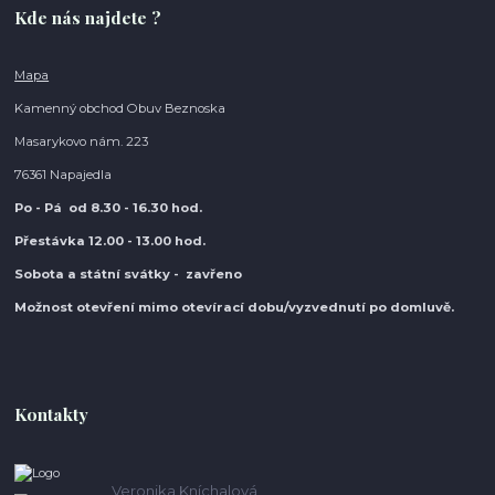
Kde nás najdete ?
Mapa
Kamenný obchod Obuv Beznoska
Masarykovo nám. 223
76361 Napajedla
Po - Pá od 8.30
- 16.30 hod.
Přestávka 12.00 - 13.00 hod.
Sobota a státní svátky - zavřeno
Možnost otevření mimo otevírací do
bu/vyzvednutí po domluvě.
Kontakty
Veronika Kníchalová