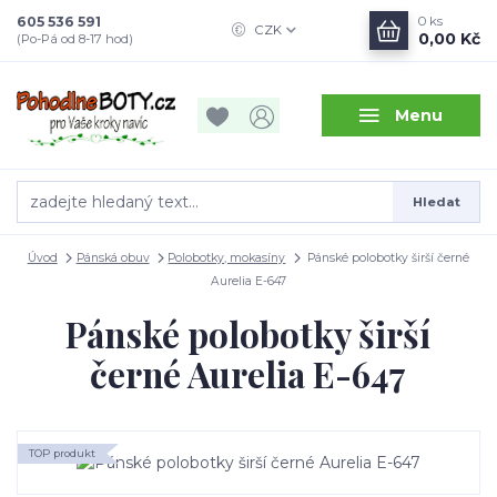
605 536 591
0
ks
CZK
0,00 Kč
(Po-Pá od 8-17 hod)
Menu
Hledat
Úvod
Pánská obuv
Polobotky, mokasíny
Pánské polobotky širší černé
Aurelia E-647
Pánské polobotky širší
černé Aurelia E-647
TOP produkt