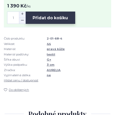
1 390 Kč
/
ks
Přidat do košíku
Číslo produktu:
2-01-68-4
Velikost:
44
Materiál:
pravá kůže
Materiál podšívky:
textil
Šířka obuvi:
G+
Výška podpatku:
3 cm
Značka:
AURELIA
Vyjímatelná stélka:
ne
Hlídat cenu / dostupnost
Do oblíbených
Podobné produkty