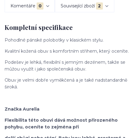
Komentáře
0
Související zboží
2
Kompletní specifikace
Pohodlné pánské polobotky v klasickém stylu.
Kvalitní kožená obuv s komfortním střihem, který oceníte.
Podešev je lehká, flexibilní s jemným dezénem, takže se
můžou využít i jako společenská obuv.
Obuv je velmi dobře vyměkčená a je také nadstandardně
široká.
Značka Aurelia
Flexibilita této obuvi dává možnost přirozeného
pohybu, oceníte to zejména při
delší chůzi nebo stání. Boty jsou lehké, prostorné a