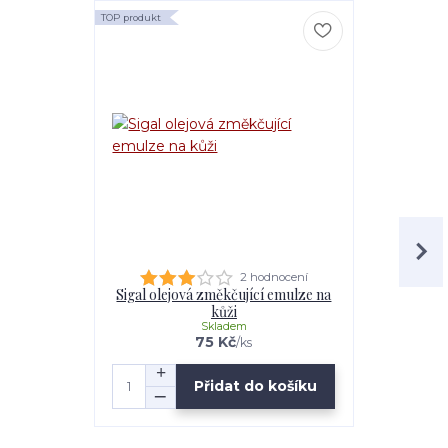
TOP produkt
TOP produkt
2 hodnocení
Sigal olejová změkčující emulze na
Sigal A
kůži
Skladem
75 Kč
/
ks
Přidat do košíku
Zv