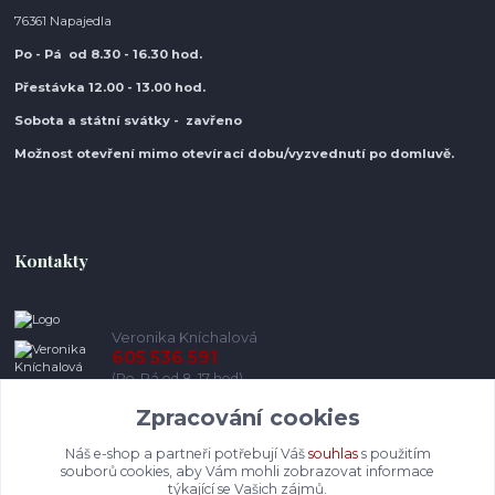
76361 Napajedla
Po - Pá od 8.30
- 16.30 hod.
Přestávka 12.00 - 13.00 hod.
Sobota a státní svátky - zavřeno
Možnost otevření mimo otevírací do
bu/vyzvednutí po domluvě.
Kontakty
Veronika Kníchalová
605 536 591
(Po-Pá od 8-17 hod)
Zpracování cookies
info@pohodlneboty.cz
Náš e-shop a partneři potřebují Váš
souhlas
s použitím
souborů cookies, aby Vám mohli zobrazovat informace
týkající se Vašich zájmů.