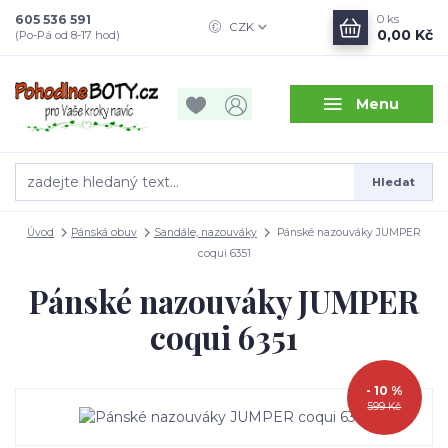
605 536 591
0
ks
CZK
0,00 Kč
(Po-Pá od 8-17 hod)
Menu
Hledat
Úvod
Pánská obuv
Sandále, nazouváky
Pánské nazouváky JUMPER
coqui 6351
Pánské nazouváky JUMPER
coqui 6351
- 10 %
599 Kč