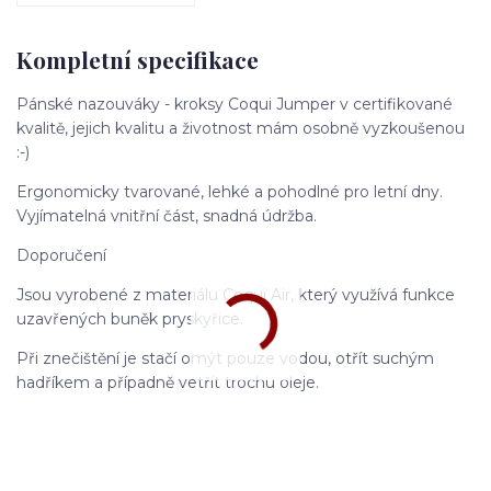
Kompletní specifikace
Pánské nazouváky - kroksy Coqui Jumper v certifikované
kvalitě, jejich kvalitu a životnost mám osobně vyzkoušenou
:-)
Ergonomicky tvarované, lehké a pohodlné pro letní dny.
Vyjímatelná vnitřní část, snadná údržba.
Doporučení
Jsou vyrobené z materiálu Coqui Air, který využívá funkce
uzavřených buněk pryskyřice.
Při znečištění je stačí omýt pouze vodou, otřít suchým
hadříkem a případně vetřít trochu oleje.