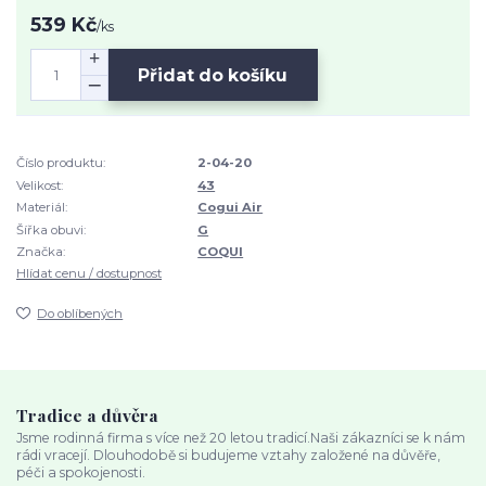
539 Kč
/
ks
Přidat do košíku
Číslo produktu:
2-04-20
Velikost:
43
Materiál:
Cogui Air
Šířka obuvi:
G
Značka:
COQUI
Hlídat cenu / dostupnost
Do oblíbených
Tradice a důvěra
Jsme rodinná firma s více než 20 letou tradicí.Naši zákazníci se k nám
rádi vracejí. Dlouhodobě si budujeme vztahy založené na důvěře,
péči a spokojenosti.