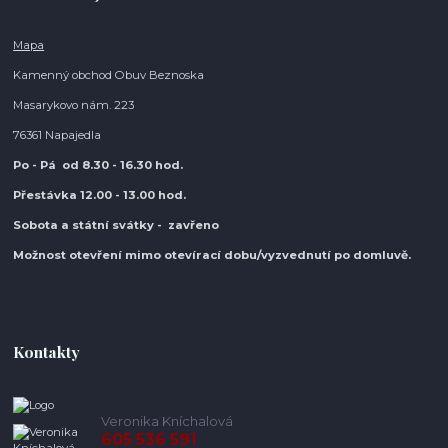
Mapa
Kamenný obchod Obuv Beznoska
Masarykovo nám. 223
76361 Napajedla
Po - Pá od 8.30
- 16.30 hod.
Přestávka 12.00 - 13.00 hod.
Sobota a státní svátky - zavřeno
Možnost otevření mimo otevírací do
bu/vyzvednutí po domluvě.
Kontakty
Veronika Kníchalová
605 536 591