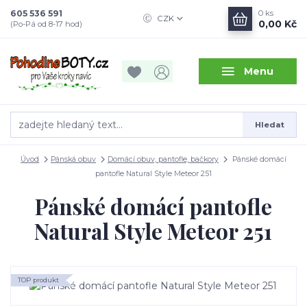
605 536 591
0
ks
CZK
0,00 Kč
(Po-Pá od 8-17 hod)
Menu
Hledat
Úvod
Pánská obuv
Domácí obuv, pantofle, bačkory
Pánské domácí
pantofle Natural Style Meteor 251
Pánské domácí pantofle
Natural Style Meteor 251
TOP produkt