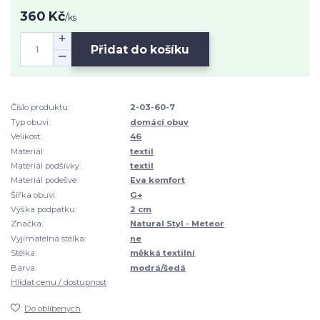
360 Kč
/
ks
Přidat do košíku
Číslo produktu:
2-03-60-7
Typ obuvi:
domácí obuv
Velikost:
46
Materiál:
textil
Materiál podšívky:
textil
Materiál podešve:
Eva komfort
Šířka obuvi:
G+
Výška podpatku:
2 cm
Značka:
Natural Styl - Meteor
Vyjímatelná stélka:
ne
Stélka:
měkká textilní
Barva:
modrá/šedá
Hlídat cenu / dostupnost
Do oblíbených