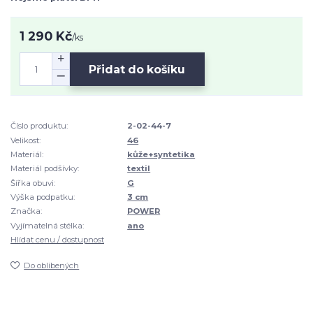
1 290 Kč
/
ks
Přidat do košíku
Číslo produktu:
2-02-44-7
Velikost:
46
Materiál:
kůže+syntetika
Materiál podšívky:
textil
Šířka obuvi:
G
Výška podpatku:
3 cm
Značka:
POWER
Vyjímatelná stélka:
ano
Hlídat cenu / dostupnost
Do oblíbených