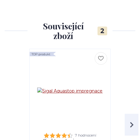
Související
2
zboží
TOP produkt
7 hodnocení