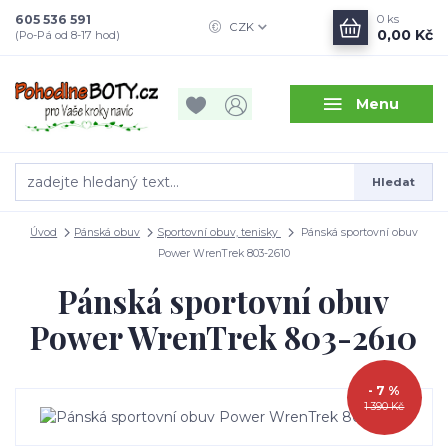
605 536 591
0
ks
CZK
0,00 Kč
(Po-Pá od 8-17 hod)
Menu
Hledat
Úvod
Pánská obuv
Sportovní obuv, tenisky
Pánská sportovní obuv
Power WrenTrek 803-2610
Pánská sportovní obuv
Power WrenTrek 803-2610
- 7 %
1 390 Kč