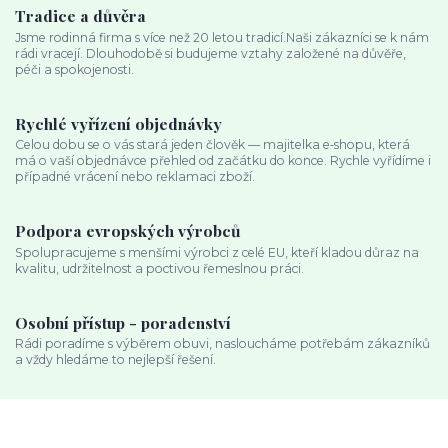
Tradice a důvěra
Jsme rodinná firma s více než 20 letou tradicí.Naši zákazníci se k nám
rádi vracejí. Dlouhodobě si budujeme vztahy založené na důvěře,
péči a spokojenosti.
Rychlé vyřízení objednávky
Celou dobu se o vás stará jeden člověk — majitelka e‑shopu, která
má o vaší objednávce přehled od začátku do konce. Rychle vyřídíme i
případné vrácení nebo reklamaci zboží.
Podpora evropských výrobců
Spolupracujeme s menšími výrobci z celé EU, kteří kladou důraz na
kvalitu, udržitelnost a poctivou řemeslnou práci.
Osobní přístup - poradenství
Rádi poradíme s výběrem obuvi, nasloucháme potřebám zákazníků
a vždy hledáme to nejlepší řešení.