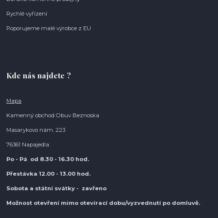
Rychlé vyřízení
Poporujeme malé výrobce z EU
Kde nás najdete ?
Mapa
Kamenný obchod Obuv Beznoska
Masarykovo nám. 223
76361 Napajedla
Po - Pá od 8.30
- 16.30 hod.
Přestávka 12.00 - 13.00 hod.
Sobota a státní svátky - zavřeno
Možnost otevření mimo otevírací do
bu/vyzvednutí po domluvě.