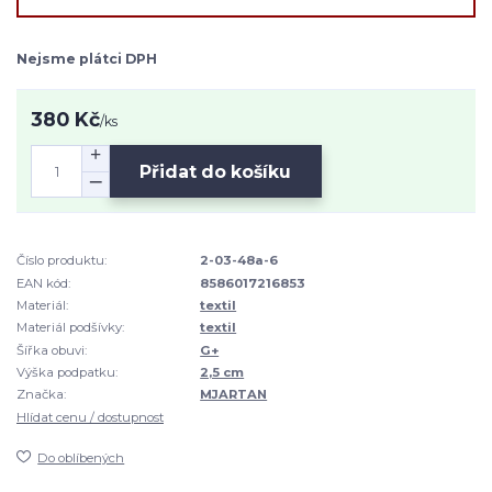
Nejsme plátci DPH
380 Kč
/
ks
Přidat do košíku
Číslo produktu:
2-03-48a-6
EAN kód:
8586017216853
Materiál:
textil
Materiál podšívky:
textil
Šířka obuvi:
G+
Výška podpatku:
2,5 cm
Značka:
MJARTAN
Hlídat cenu / dostupnost
Do oblíbených