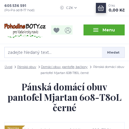
605 536 591
0
ks
CZK
0,00 Kč
(Po-Pá od 8-17 hod)
Menu
Hledat
Úvod
Pánská obuv
Domácí obuv, pantofle, bačkory
Pánská domácí obuv
pantofel Mjartan 608-T80L černé
Pánská domácí obuv
pantofel Mjartan 608-T80L
černé
Novinka