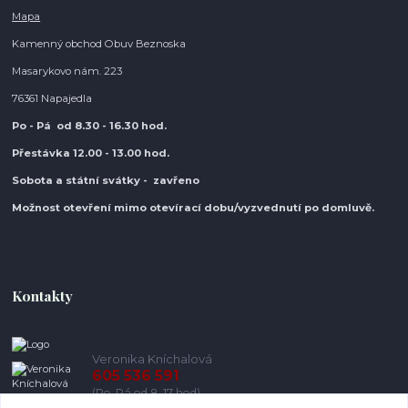
Mapa
Kamenný obchod Obuv Beznoska
Masarykovo nám. 223
76361 Napajedla
Po - Pá od 8.30
- 16.30 hod.
Přestávka 12.00 - 13.00 hod.
Sobota a státní svátky - zavřeno
Možnost otevření mimo otevírací do
bu/vyzvednutí po domluvě.
Kontakty
Veronika Kníchalová
605 536 591
(Po-Pá od 8-17 hod)