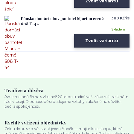
Zvolit variantu
Pánská domácí obuv pantofel Mjartan černé
380 Kč
/
ks
608 T-44
Skladem
Zvolit variantu
Tradice a důvěra
Jsme rodinná firma s více než 20 letou tradicí.Naši zákazníci se k nám
rádi vracejí. Dlouhodobě si budujeme vztahy založené na důvěře,
péči a spokojenosti.
Rychlé vyřízení objednávky
Celou dobu se o vás stará jeden člověk — majitelka e‑shopu, která
má o vaší objednávce přehled od začátku do konce. Rychle vyřídíme i