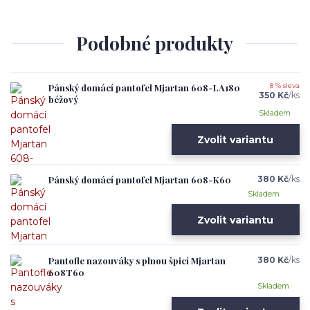
Podobné produkty
Pánský domácí pantofel Mjartan 608-LA180
8 % sleva
350 Kč
/
ks
béžový
Skladem
Zvolit variantu
Pánský domácí pantofel Mjartan 608-K60
380 Kč
/
ks
Skladem
Zvolit variantu
Pantofle nazouváky s plnou špicí Mjartan
380 Kč
/
ks
608T60
Skladem