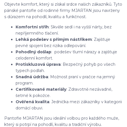
Objevte komfort, který si získal srdce našich zákazníků. Tyto
pánské pantofle od rodinné firmy MJARTAN jsou navrženy
s důrazem na pohodlí, kvalitu a funkčnost.
Komfortní střih
: Skvěle sedí i na vyšší nárty, bez
nepříjemného tlačení.
Lehká podešev s přímým nástřikem
: Zajišťuje
pevné spojení bez rizika odlepování.
Pohodlný došlap
: podešev tlumí nárazy a zajišťuje
celodenní komfort.
Protiskluzová úprava
: Bezpečný pohyb po všech
typech podlah.
Snadná údržba
: Možnost praní v pračce na jemný
program.
Certifikované materiály
: Zdravotně nezávadné,
šetrné k pokožce.
Ověřená kvalita
: Jednička mezi zákazníky v kategorii
domácí obuvi.
Pantofle MJARTAN jsou ideální volbou pro každého muže,
který si potrpí na pohodlí, kvalitu a tradiční výrobu.