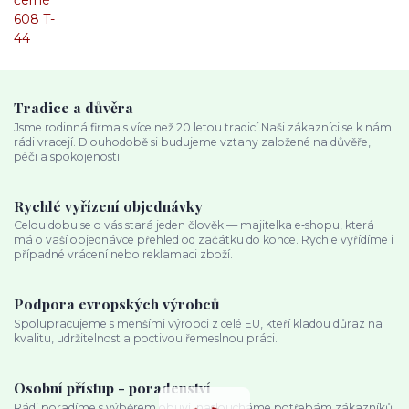
Tradice a důvěra
Jsme rodinná firma s více než 20 letou tradicí.Naši zákazníci se k nám
rádi vracejí. Dlouhodobě si budujeme vztahy založené na důvěře,
péči a spokojenosti.
Rychlé vyřízení objednávky
Celou dobu se o vás stará jeden člověk — majitelka e‑shopu, která
má o vaší objednávce přehled od začátku do konce. Rychle vyřídíme i
případné vrácení nebo reklamaci zboží.
Podpora evropských výrobců
Spolupracujeme s menšími výrobci z celé EU, kteří kladou důraz na
kvalitu, udržitelnost a poctivou řemeslnou práci.
Osobní přístup - poradenství
Rádi poradíme s výběrem obuvi, nasloucháme potřebám zákazníků