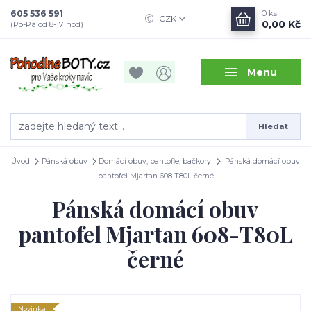
605 536 591
0
ks
CZK
0,00 Kč
(Po-Pá od 8-17 hod)
Menu
Hledat
Úvod
Pánská obuv
Domácí obuv, pantofle, bačkory
Pánská domácí obuv
pantofel Mjartan 608-T80L černé
Pánská domácí obuv
pantofel Mjartan 608-T80L
černé
Novinka