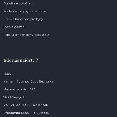
Poradíme s výběrem
Posíláme míry vybrané obuvi
Záruka kamenné prodejny
Rychlé vyřízení
Poporujeme malé výrobce z EU
Kde nás najdete ?
Mapa
Kamenný obchod Obuv Beznoska
Masarykovo nám. 223
76361 Napajedla
Po - Pá od 8.30
- 16.30 hod.
Přestávka 12.00 - 13.00 hod.