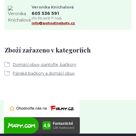
Veronika Kníchalová
605 536 591
(Po-Pá od 8-17 hod)
info@pohodlneboty.cz
Zboží zařazeno v kategoriích
Domácí obuv, pantofle, bačkory
Pánské bačkory a domácí obuv