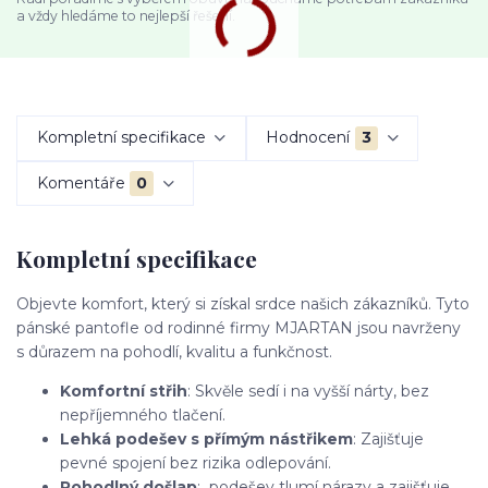
a vždy hledáme to nejlepší řešení.
Kompletní specifikace
Hodnocení
3
Komentáře
0
Kompletní specifikace
Objevte komfort, který si získal srdce našich zákazníků. Tyto
pánské pantofle od rodinné firmy MJARTAN jsou navrženy
s důrazem na pohodlí, kvalitu a funkčnost.
Komfortní střih
: Skvěle sedí i na vyšší nárty, bez
nepříjemného tlačení.
Lehká podešev s přímým nástřikem
: Zajišťuje
pevné spojení bez rizika odlepování.
Pohodlný došlap
: podešev tlumí nárazy a zajišťuje