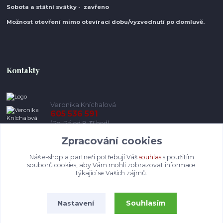
Sobota a státní svátky - zavřeno
Možnost otevření mimo otevírací do
bu/vyzvednutí po domluvě.
Kontakty
Veronika Kníchalová
605 536 591
(Po-Pá od 8-17 hod)
Zpracování cookies
info@pohodlneboty.cz
Náš e-shop a partneři potřebují Váš
souhlas
s použitím
souborů cookies, aby Vám mohli zobrazovat informace
týkající se Vašich zájmů.
Souhlasím
Nastavení