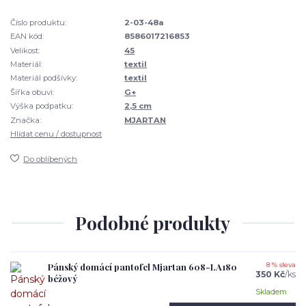
Číslo produktu:
2-03-48a
EAN kód:
8586017216853
Velikost:
45
Materiál:
textil
Materiál podšívky:
textil
Šířka obuvi:
G+
Výška podpatku:
2,5 cm
Značka:
MJARTAN
Hlídat cenu / dostupnost
Do oblíbených
Podobné produkty
Pánský domácí pantofel Mjartan 608-LA180
8 % sleva
350 Kč
/
ks
béžový
Skladem