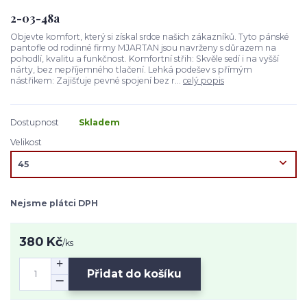
2-03-48a
Objevte komfort, který si získal srdce našich zákazníků. Tyto pánské
pantofle od rodinné firmy MJARTAN jsou navrženy s důrazem na
pohodlí, kvalitu a funkčnost. Komfortní střih: Skvěle sedí i na vyšší
nárty, bez nepříjemného tlačení. Lehká podešev s přímým
nástřikem: Zajišťuje pevné spojení bez r...
celý popis
Dostupnost
Skladem
Velikost
Nejsme plátci DPH
380 Kč
/
ks
Přidat do košíku