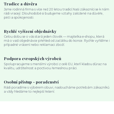
Tradice a důvěra
Jsme rodinná firma s více než 20 letou tradicí.Naši zákazníci se k nám
rádi vracejí. Dlouhodobě si budujeme vztahy založené na důvěře,
péči a spokojenosti.
Rychlé vyřízení objednávky
Celou dobu se o vás stará jeden člověk — majitelka e‑shopu, která
má o vaší objednávce přehled od začátku do konce. Rychle vyřídíme i
případné vrácení nebo reklamaci zboží.
Podpora evropských výrobců
Spolupracujeme s menšími výrobci z celé EU, kteří kladou důraz na
kvalitu, udržitelnost a poctivou řemeslnou práci.
Osobní přístup - poradenství
Rádi poradíme s výběrem obuvi, nasloucháme potřebám zákazníků
a vždy hledáme to nejlepší řešení.