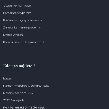
Osobní komunikace
Poradíme s výběrem
Posíláme míry vybrané obuvi
Záruka kamenné prodejny
Rychlé vyřízení
Poporujeme malé výrobce z EU
Kde nás najdete ?
Mapa
Kamenný obchod Obuv Beznoska
Masarykovo nám. 223
76361 Napajedla
Po - Pá od 8.30
- 16.30 hod.