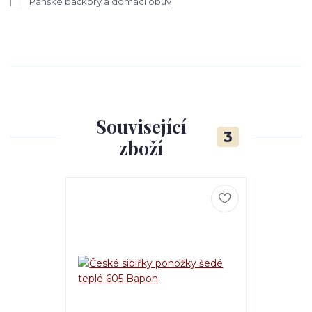
Pánské bačkory a domácí obuv
Související
3
zboží