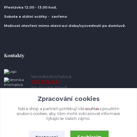
Přestávka 12.00 - 13.00 hod.
Sobota a státní svátky - zavřeno
Možnost otevření mimo otevírací do
bu/vyzvednutí po domluvě.
Kontakty
Veronika Kníchalová
605 536 591
(Po-Pá od 8-17 hod)
Zpracování cookies
info@pohodlneboty.cz
Náš e-shop a partneři potřebují Váš
souhlas
s použitím
souborů cookies, aby Vám mohli zobrazovat informace
týkající se Vašich zájmů.
Nastavení