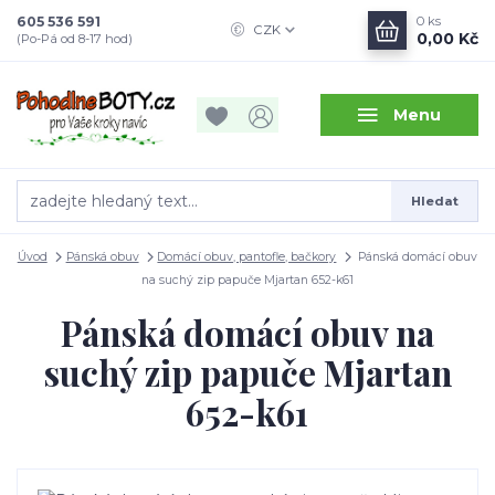
605 536 591
0
ks
CZK
0,00 Kč
(Po-Pá od 8-17 hod)
Menu
Hledat
Úvod
Pánská obuv
Domácí obuv, pantofle, bačkory
Pánská domácí obuv
na suchý zip papuče Mjartan 652-k61
Pánská domácí obuv na
suchý zip papuče Mjartan
652-k61