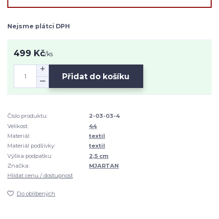
Nejsme plátci DPH
499 Kč
/
ks
Přidat do košíku
Číslo produktu:
2-03-03-4
Velikost:
44
Materiál:
textil
Materiál podšívky:
textil
Výška podpatku:
2,5 cm
Značka:
MJARTAN
Hlídat cenu / dostupnost
Do oblíbených