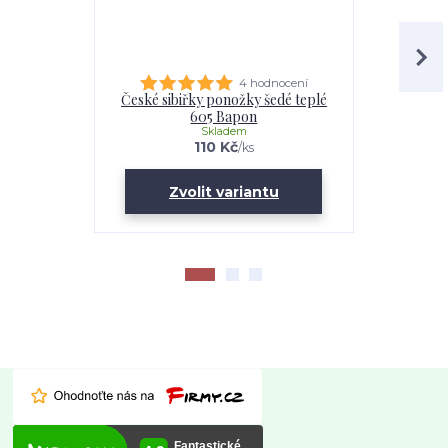
4 hodnocení
České sibiřky ponožky šedé teplé
České vy
605 Bapon
kla
Skladem
110 Kč
/
ks
Zvolit variantu
Zv