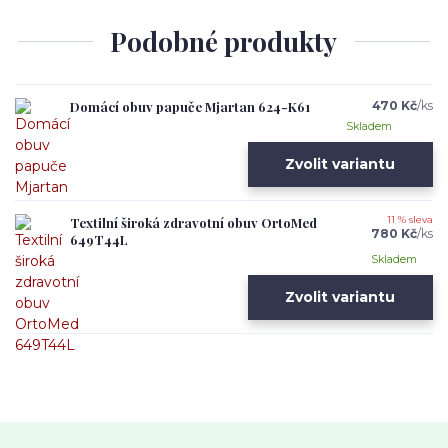
Podobné produkty
Domácí obuv papuče Mjartan 624-K61
470 Kč
/
ks
Skladem
Zvolit variantu
Textilní široká zdravotní obuv OrtoMed
11 % sleva
780 Kč
/
ks
649T44L
Skladem
Zvolit variantu