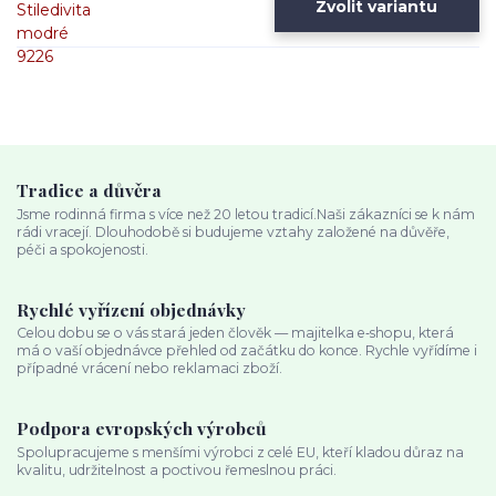
Zvolit variantu
Tradice a důvěra
Jsme rodinná firma s více než 20 letou tradicí.Naši zákazníci se k nám
rádi vracejí. Dlouhodobě si budujeme vztahy založené na důvěře,
péči a spokojenosti.
Rychlé vyřízení objednávky
Celou dobu se o vás stará jeden člověk — majitelka e‑shopu, která
má o vaší objednávce přehled od začátku do konce. Rychle vyřídíme i
případné vrácení nebo reklamaci zboží.
Podpora evropských výrobců
Spolupracujeme s menšími výrobci z celé EU, kteří kladou důraz na
kvalitu, udržitelnost a poctivou řemeslnou práci.