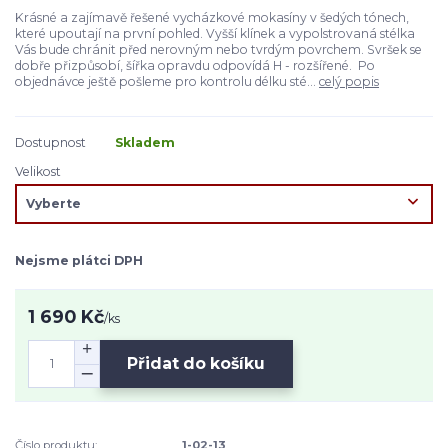
Krásné a zajímavě řešené vycházkové mokasíny v šedých tónech,
které upoutají na první pohled. Vyšší klínek a vypolstrovaná stélka
Vás bude chránit před nerovným nebo tvrdým povrchem. Svršek se
dobře přizpůsobí, šířka opravdu odpovídá H - rozšířené. Po
objednávce ještě pošleme pro kontrolu délku sté...
celý popis
Dostupnost
Skladem
Velikost
Nejsme plátci DPH
1 690 Kč
/
ks
Přidat do košíku
Číslo produktu:
1-02-13