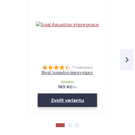
7 hodnocení
Sigal Aquastop impregnace
Krém v tu
Skladem
165 Kč
/
ks
Zvolit variantu
Zv