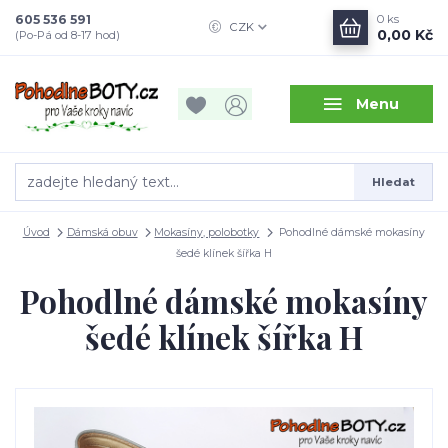
605 536 591
0
ks
CZK
0,00 Kč
(Po-Pá od 8-17 hod)
Menu
Hledat
Úvod
Dámská obuv
Mokasíny, polobotky
Pohodlné dámské mokasíny
šedé klínek šířka H
Pohodlné dámské mokasíny
šedé klínek šířka H