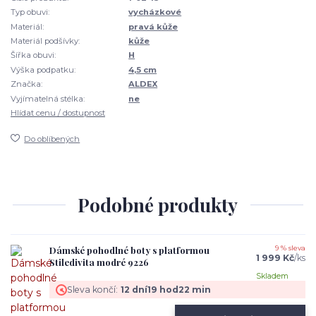
Typ obuvi:
vycházkové
Materiál:
pravá kůže
Materiál podšívky:
kůže
Šířka obuvi:
H
Výška podpatku:
4,5 cm
Značka:
ALDEX
Vyjímatelná stélka:
ne
Hlídat cenu / dostupnost
Do oblíbených
Podobné produkty
Dámské pohodlné boty s platformou
9 % sleva
1 999 Kč
/
ks
Stiledivita modré 9226
Skladem
Sleva končí:
12
dní
19
hod
22
min