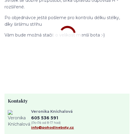
Svršek se dobře přizpůsobí, šířka opravdu odpovídá H -
rozšířené.
Po objednávce ještě pošleme pro kontrolu délku stélky,
díky širšímu střihu
Vám bude možná stačit o velikost menší bota :-)
Kontakty
Veronika Kníchalová
605 536 591
(Po-Pá od 8-17 hod)
info@pohodlneboty.cz