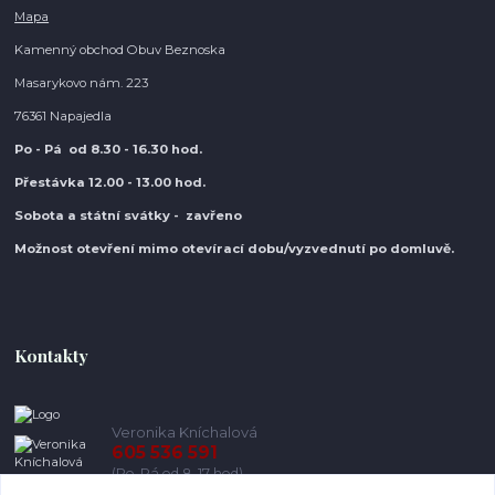
Mapa
Kamenný obchod Obuv Beznoska
Masarykovo nám. 223
76361 Napajedla
Po - Pá od 8.30
- 16.30 hod.
Přestávka 12.00 - 13.00 hod.
Sobota a státní svátky - zavřeno
Možnost otevření mimo otevírací do
bu/vyzvednutí po domluvě.
Kontakty
Veronika Kníchalová
605 536 591
(Po-Pá od 8-17 hod)