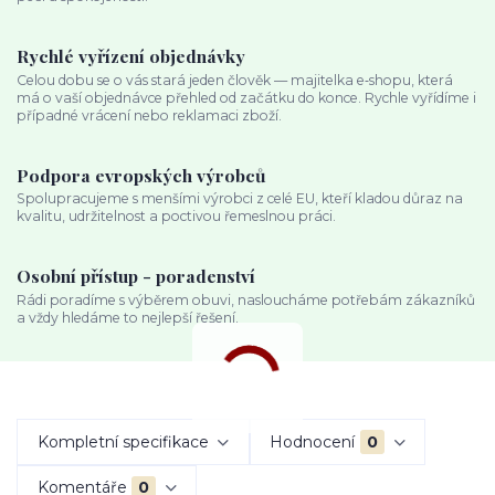
Rychlé vyřízení objednávky
Celou dobu se o vás stará jeden člověk — majitelka e‑shopu, která
má o vaší objednávce přehled od začátku do konce. Rychle vyřídíme i
případné vrácení nebo reklamaci zboží.
Podpora evropských výrobců
Spolupracujeme s menšími výrobci z celé EU, kteří kladou důraz na
kvalitu, udržitelnost a poctivou řemeslnou práci.
Osobní přístup - poradenství
Rádi poradíme s výběrem obuvi, nasloucháme potřebám zákazníků
a vždy hledáme to nejlepší řešení.
Kompletní specifikace
Hodnocení
0
Komentáře
0