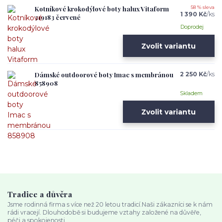
Kotníkové krokodýlové boty halux Vitaform
58 % sleva
1 390 Kč
/
ks
319183 červené
Doprodej
Zvolit variantu
Dámské outdoorové boty Imac s membránou
2 250 Kč
/
ks
858908
Skladem
Zvolit variantu
Tradice a důvěra
Jsme rodinná firma s více než 20 letou tradicí.Naši zákazníci se k nám
rádi vracejí. Dlouhodobě si budujeme vztahy založené na důvěře,
péči a spokojenosti.