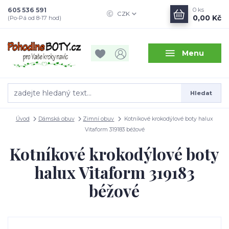
605 536 591
0
ks
CZK
0,00 Kč
(Po-Pá od 8-17 hod)
Menu
Hledat
Úvod
Dámská obuv
Zimní obuv
Kotníkové krokodýlové boty halux
Vitaform 319183 béžové
Kotníkové krokodýlové boty
halux Vitaform 319183
béžové