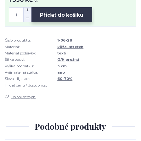
/
ks
Přidat do košíku
Číslo produktu:
1-06-28
Materiál:
kůže+stretch
Materiál podšívky:
textil
Šířka obuvi:
G/H pružná
Výška podpatku:
3 cm
Vyjímatelná stélka:
ano
Sleva - II.jakost:
60-70%
Hlídat cenu / dostupnost
Do oblíbených
Podobné produkty