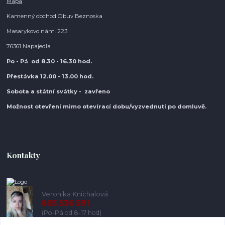
Mapa
Kamenný obchod Obuv Beznoska
Masarykovo nám. 223
76361 Napajedla
Po - Pá od 8.30
- 16.30 hod.
Přestávka 12.00 - 13.00 hod.
Sobota a státní svátky - zavřeno
Možnost otevření mimo otevírací do
bu/vyzvednutí po domluvě.
Kontakty
Veronika Kníchalová
605 536 591
(Po-Pá od 8-17 hod)