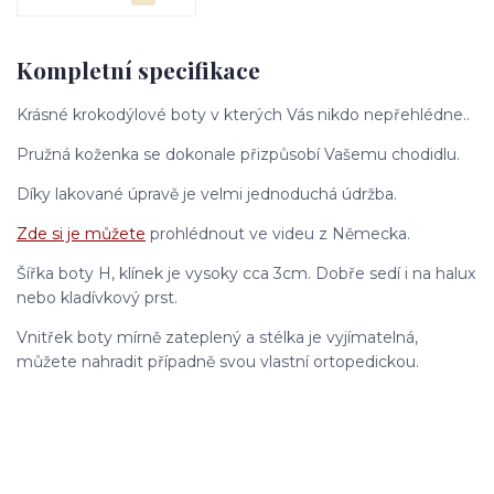
Kompletní specifikace
Krásné krokodýlové boty v kterých Vás nikdo nepřehlédne..
Pružná koženka se dokonale přizpůsobí Vašemu chodidlu.
Díky lakované úpravě je velmi jednoduchá údržba.
Zde si je můžete
prohlédnout ve videu z Německa.
Šířka boty H, klínek je vysoky cca 3cm. Dobře sedí i na halux
nebo kladívkový prst.
Vnitřek boty mírně zateplený a stélka je vyjímatelná,
můžete nahradit případně svou vlastní ortopedickou.