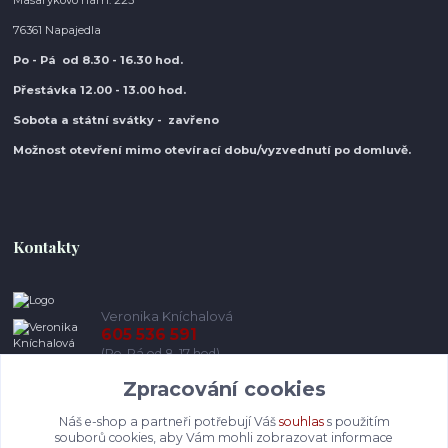
Masarykovo nám. 223
76361 Napajedla
Po - Pá od 8.30
- 16.30 hod.
Přestávka 12.00 - 13.00 hod.
Sobota a státní svátky - zavřeno
Možnost otevření mimo otevírací do
bu/vyzvednutí po domluvě.
Kontakty
Veronika Kníchalová
605 536 591
(Po-Pá od 8-17 hod)
Zpracování cookies
info@pohodlneboty.cz
Náš e-shop a partneři potřebují Váš
souhlas
s použitím
souborů cookies, aby Vám mohli zobrazovat informace