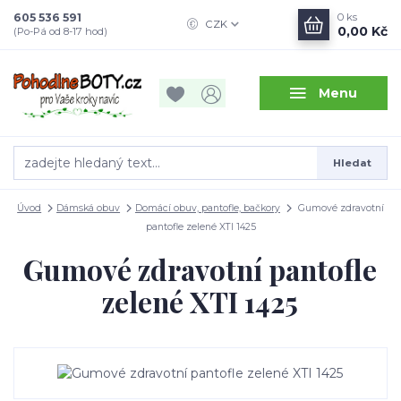
605 536 591
0
ks
CZK
0,00 Kč
(Po-Pá od 8-17 hod)
Menu
Hledat
Úvod
Dámská obuv
Domácí obuv, pantofle, bačkory
Gumové zdravotní
pantofle zelené XTI 1425
Gumové zdravotní pantofle
zelené XTI 1425