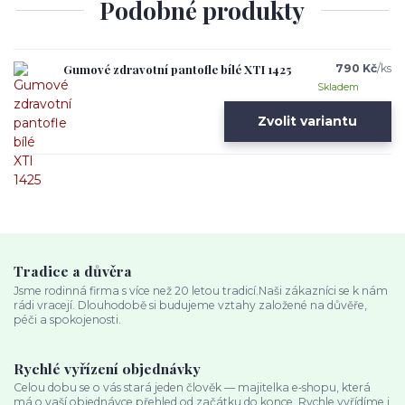
Podobné produkty
Gumové zdravotní pantofle bílé XTI 1425
790 Kč
/
ks
Skladem
Zvolit variantu
Tradice a důvěra
Jsme rodinná firma s více než 20 letou tradicí.Naši zákazníci se k nám
rádi vracejí. Dlouhodobě si budujeme vztahy založené na důvěře,
péči a spokojenosti.
Rychlé vyřízení objednávky
Celou dobu se o vás stará jeden člověk — majitelka e‑shopu, která
má o vaší objednávce přehled od začátku do konce. Rychle vyřídíme i