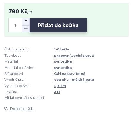
790 Kč
/
ks
Přidat do košíku
Číslo produktu:
1-05-41a
Typ obuvi:
pracovní,vycházková
Materiál:
syntetika
Materiál podšívky:
syntetika
Šířka obuvi:
G/H nastavitelná
Vhodné pro:
ostruhy - měkká pata
Výška podešve:
4,5 cm
Značka:
XTI
Hlídat cenu / dostupnost
Do oblíbených