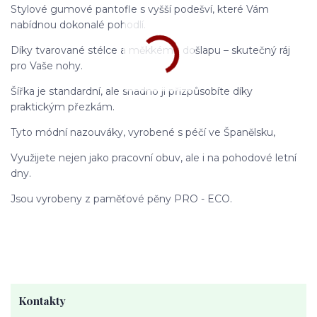
Stylové gumové pantofle s vyšší podešví, které Vám
nabídnou dokonalé pohodlí.
Díky tvarované stélce a měkkému došlapu – skutečný ráj
pro Vaše nohy.
Šířka je standardní, ale snadno ji přizpůsobíte díky
praktickým přezkám.
Tyto módní nazouváky, vyrobené s péčí ve Španělsku,
Využijete nejen jako pracovní obuv, ale i na pohodové letní
dny.
Jsou vyrobeny z paměťové pěny PRO - ECO.
Kontakty