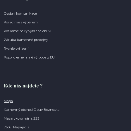
Osobní komunikace
Poradíme s výběrem
Posíláme míry vybrané obuvi
Záruka kamenné prodejny
Rychlé vyřízení
Poporujeme malé výrobce z EU
Kde nás najdete ?
Mapa
Kamenný obchod Obuv Beznoska
Masarykovo nám. 223
76361 Napajedla