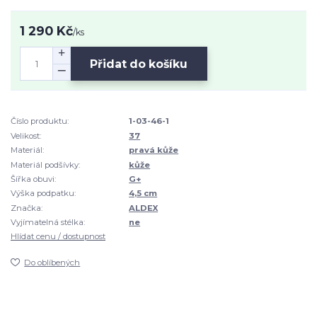
1 290 Kč
/
ks
Přidat do košíku
Číslo produktu:
1-03-46-1
Velikost:
37
Materiál:
pravá kůže
Materiál podšívky:
kůže
Šířka obuvi:
G+
Výška podpatku:
4,5 cm
Značka:
ALDEX
Vyjímatelná stélka:
ne
Hlídat cenu / dostupnost
Do oblíbených