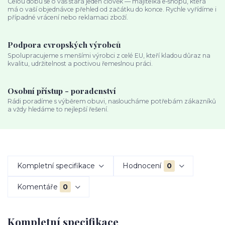
Celou dobu se o vás stará jeden člověk — majitelka e‑shopu, která
má o vaší objednávce přehled od začátku do konce. Rychle vyřídíme i
případné vrácení nebo reklamaci zboží.
Podpora evropských výrobců
Spolupracujeme s menšími výrobci z celé EU, kteří kladou důraz na
kvalitu, udržitelnost a poctivou řemeslnou práci.
Osobní přístup - poradenství
Rádi poradíme s výběrem obuvi, nasloucháme potřebám zákazníků
a vždy hledáme to nejlepší řešení.
Kompletní specifikace
Hodnocení
0
Komentáře
0
Kompletní specifikace