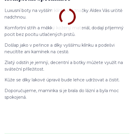
Luxusní boty na vyšším klínku od značky Aldex Vás určitě
nadchnou.
Komfortní střih a měkký kožený materiál, dodají příjemný
pocit bez pocitu utlačených prstů.
Došlap jako v peřince a díky vyššímu klínku a podešvi
neucítíte ani kamínek na cestě.
Zlatý odstín je jemný, decentní a botky můžete využít na
sváteční příležitost.
Kůže se díky lakové úpravě bude lehce udržovat a čistit.
Doporučujeme, maminka si je brala do lázní a byla moc
spokojená.