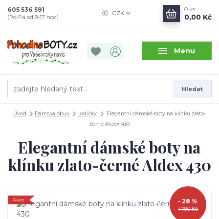
605 536 591
0
ks
CZK
0,00 Kč
(Po-Pá od 8-17 hod)
Menu
Hledat
Úvod
Dámská obuv
Lodičky
Elegantní dámské boty na klínku zlato-
černé Aldex 430
Elegantní dámské boty na
klínku zlato-černé Aldex 430
Akce
- 28 %
1 790 Kč