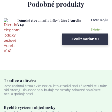
Podobné produkty
Dámské elegantní lodičky béžové Aurelia
1 690 Kč
/
ks
V141
Skladem
Zvolit variantu
Tradice a důvěra
Jsme rodinná firma s více než 20 letou tradicí.Naši zákazníci se k nám
rádi vracejí. Dlouhodobě si budujeme vztahy založené na důvěře,
péči a spokojenosti.
Rychlé vyřízení objednávky