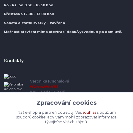
Po - Pá od 8.30
- 16.30 hod.
Přestávka 12.00 - 13.00 hod.
Sobota a státní svátky - zavřeno
Možnost otevření mimo otevírací do
bu/vyzvednutí po domluvě.
Kontakty
Veronika Kníchalová
605 536 591
(Po-Pá od 8-17 hod)
Zpracování cookies
info@pohodlneboty.cz
Náš e-shop a partneři potřebují Váš
souhlas
s použitím
souborů cookies, aby Vám mohli zobrazovat informace
týkající se Vašich zájmů.