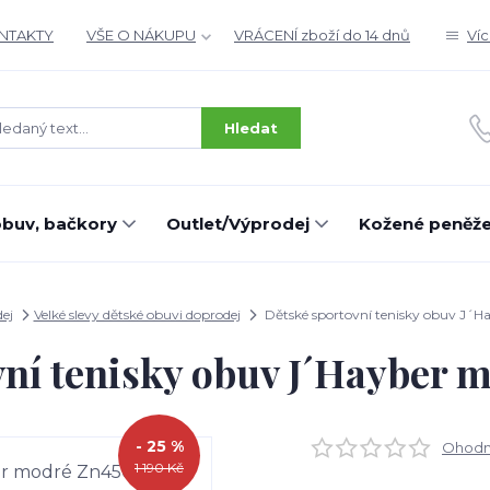
ONTAKTY
VŠE O NÁKUPU
VRÁCENÍ zboží do 14 dnů
Ví
Hledat
buv, bačkory
Outlet/Výprodej
Kožené peněž
ej
Velké slevy dětské obuvi doprodej
Dětské sportovní tenisky obuv J´
vní tenisky obuv J´Hayber 
- 25 %
Ohodno
1 190 Kč