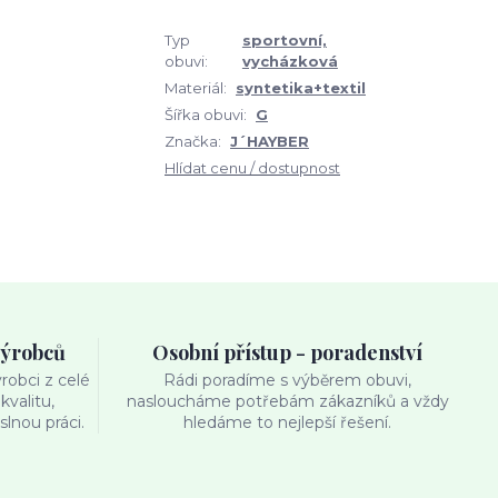
Typ
sportovní,
obuvi:
vycházková
Materiál:
syntetika+textil
Šířka obuvi:
G
Značka:
J´HAYBER
Hlídat cenu / dostupnost
výrobců
Osobní přístup - poradenství
obci z celé
Rádi poradíme s výběrem obuvi,
kvalitu,
nasloucháme potřebám zákazníků a vždy
lnou práci.
hledáme to nejlepší řešení.