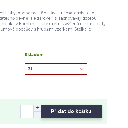
í kluky, pohodlný střih a kvalitní materiály to je J
tatečně pevné, ale zároveň si zachovávají dobrou
yntetika v kombinaci s textilem, zvýšená ochrana paty
, gumová podešev s hrubším vzorkem. Stélka je
Skladem
Přidat do košíku