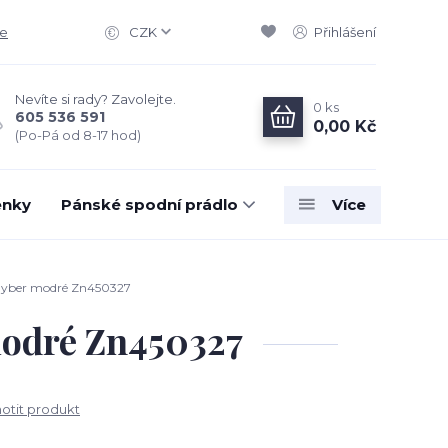
ce
CZK
Přihlášení
Nevíte si rady? Zavolejte.
0
ks
605 536 591
0,00 Kč
(Po-Pá od 8-17 hod)
enky
Pánské spodní prádlo
Více
Hayber modré Zn450327
modré Zn450327
tit produkt