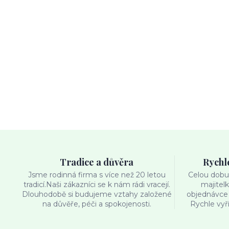
Tradice a důvěra
Rychl
Jsme rodinná firma s více než 20 letou
Celou dobu 
tradicí.Naši zákazníci se k nám rádi vracejí.
majitel
Dlouhodobě si budujeme vztahy založené
objednávce 
na důvěře, péči a spokojenosti.
Rychle vyř