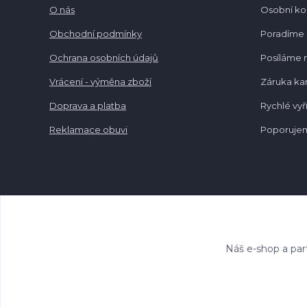
O nás
Osobní k
Obchodní podmínky
Poradíme 
Ochrana osobních údajů
Posíláme 
Vrácení - výměna zboží
Záruka k
Doprava a platba
Rychlé vyř
Reklamace obuvi
Poporujem
Náš e-shop a par