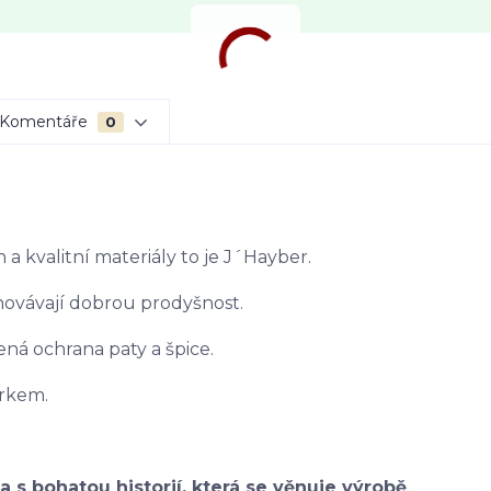
Komentáře
0
 a kvalitní materiály to je J´Hayber.
chovávají dobrou prodyšnost.
ená ochrana paty a špice.
orkem.
s bohatou historií, která se věnuje výrobě