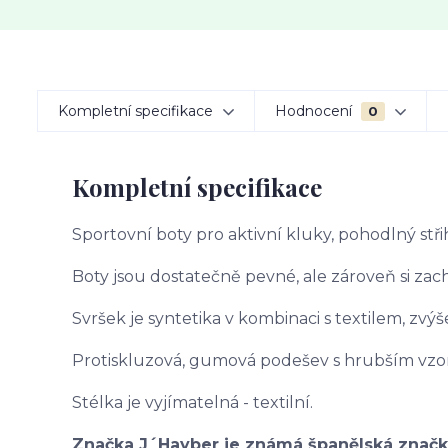
Kompletní specifikace
Hodnocení
0
Kompletní specifikace
Sportovní boty pro aktivní kluky, pohodlný střih
Boty jsou dostatečně pevné, ale zároveň si za
Svršek je syntetika v kombinaci s textilem, zvýš
Protiskluzová, gumová podešev s hrubším vz
Stélka je vyjímatelná - textilní.
Značka J´Hayber je známá španělská značka 