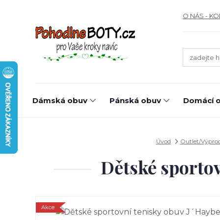
O NÁS - K
Dámská obuv
Pánská obuv
Domácí o
Úvod
Outlet/Výprod
Dětské sporto
Akce