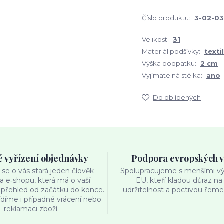
Číslo produktu:
3-02-03
Velikost:
31
Materiál podšívky:
textil
Výška podpatku:
2 cm
Vyjímatelná stélka:
ano
Do oblíbených
é vyřízení objednávky
Podpora evropských 
se o vás stará jeden člověk —
Spolupracujeme s menšími výr
ka e‑shopu, která má o vaší
EU, kteří kladou důraz na 
přehled od začátku do konce.
udržitelnost a poctivou řemes
ídíme i případné vrácení nebo
reklamaci zboží.