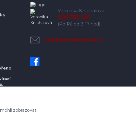
Veronika Kníchalová
ka
605 536 591
(Po-Pá od 8-17 hod)
info@pohodlneboty.cz
vřeno
írací
ě.
 mohli zobrazovat