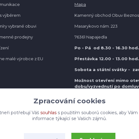
omunikace
Mapa
s výběrem
Kamenný obchod Obuv Beznos
míry vybrané obuvi
Masarykovo nám. 223
amenné prodejny
76361 Napajedla
ízení
Po - Pá od 8.30
- 16.30 hod.
e malé výrobce z EU
Přestávka 12.00 - 13.00 hod.
Sobota a státní svátky - za
Možnost otevření mimo otev
do
bu/vyzvednutí po domluv
Zpracování cookies
tneři potřebují Váš
souhlas
s použitím souborů cookies, aby Vám
informace týkající se Vašich zájmů.