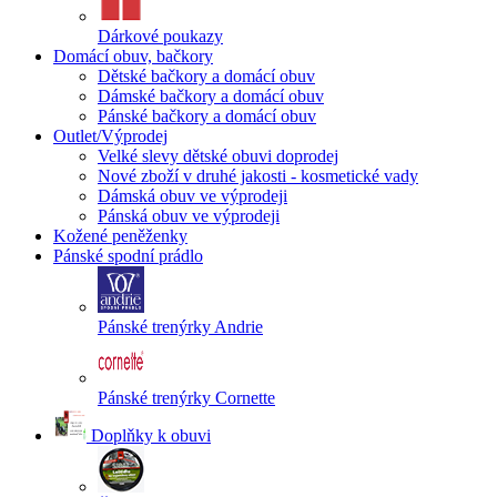
Dárkové poukazy
Domácí obuv, bačkory
Dětské bačkory a domácí obuv
Dámské bačkory a domácí obuv
Pánské bačkory a domácí obuv
Outlet/Výprodej
Velké slevy dětské obuvi doprodej
Nové zboží v druhé jakosti - kosmetické vady
Dámská obuv ve výprodeji
Pánská obuv ve výprodeji
Kožené peněženky
Pánské spodní prádlo
Pánské trenýrky Andrie
Pánské trenýrky Cornette
Doplňky k obuvi