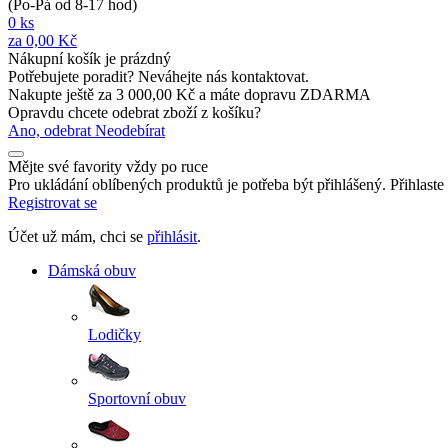
(Po-Pá od 8-17 hod)
0
ks
za
0,00 Kč
Nákupní košík je prázdný
Potřebujete poradit? Neváhejte nás kontaktovat.
Nakupte ještě za
3 000,00 Kč
a máte
dopravu ZDARMA
Opravdu chcete odebrat zboží z košíku?
Ano, odebrat
Neodebírat
Mějte své favority vždy po ruce
Pro ukládání oblíbených produktů je potřeba být přihlášený. Přihlast
Registrovat se
Účet už mám, chci se
přihlásit
.
Dámská obuv
Lodičky
Sportovní obuv