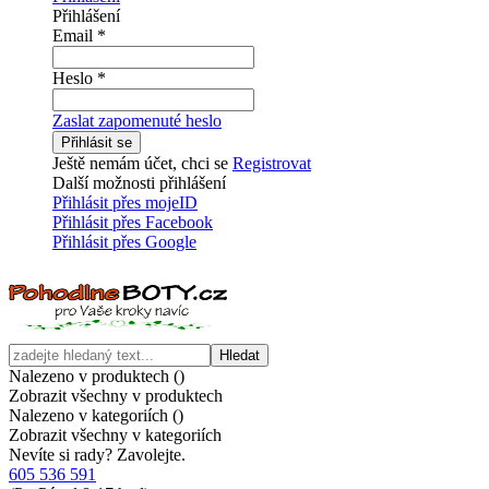
Přihlášení
Email
*
Heslo
*
Zaslat zapomenuté heslo
Přihlásit se
Ještě nemám účet, chci se
Registrovat
Další možnosti přihlášení
Přihlásit přes mojeID
Přihlásit přes Facebook
Přihlásit přes Google
Hledat
Nalezeno v produktech (
)
Zobrazit všechny v produktech
Nalezeno v kategoriích (
)
Zobrazit všechny v kategoriích
Nevíte si rady? Zavolejte.
605 536 591