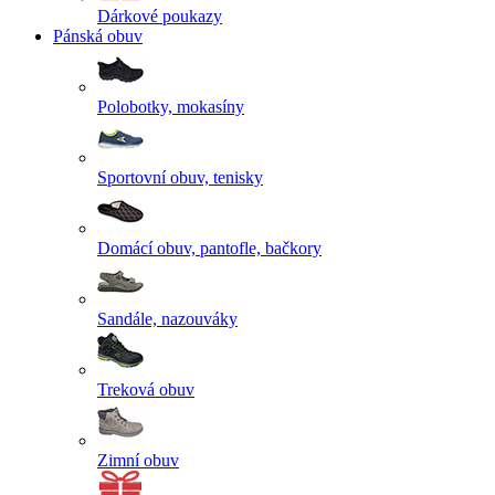
Dárkové poukazy
Pánská obuv
Polobotky, mokasíny
Sportovní obuv, tenisky
Domácí obuv, pantofle, bačkory
Sandále, nazouváky
Treková obuv
Zimní obuv