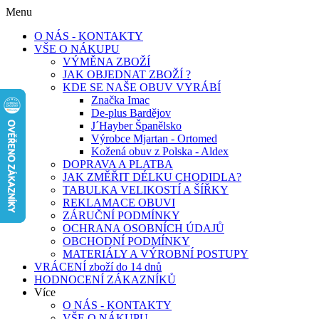
Menu
O NÁS - KONTAKTY
VŠE O NÁKUPU
VÝMĚNA ZBOŽÍ
JAK OBJEDNAT ZBOŽÍ ?
KDE SE NAŠE OBUV VYRÁBÍ
Značka Imac
De-plus Bardějov
J´Hayber Španělsko
Výrobce Mjartan - Ortomed
Kožená obuv z Polska - Aldex
DOPRAVA A PLATBA
JAK ZMĚŘIT DÉLKU CHODIDLA?
TABULKA VELIKOSTÍ A ŠÍŘKY
REKLAMACE OBUVI
ZÁRUČNÍ PODMÍNKY
OCHRANA OSOBNÍCH ÚDAJŮ
OBCHODNÍ PODMÍNKY
MATERIÁLY A VÝROBNÍ POSTUPY
VRÁCENÍ zboží do 14 dnů
HODNOCENÍ ZÁKAZNÍKŮ
Více
O NÁS - KONTAKTY
VŠE O NÁKUPU