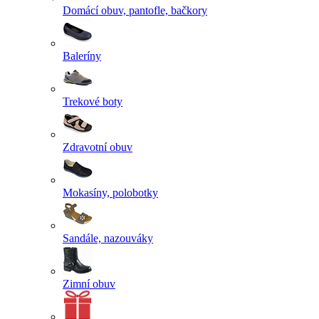
Domácí obuv, pantofle, bačkory
Baleríny
Trekové boty
Zdravotní obuv
Mokasíny, polobotky
Sandále, nazouváky
Zimní obuv