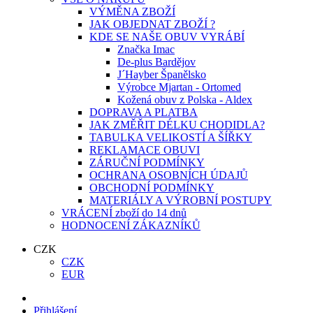
VÝMĚNA ZBOŽÍ
JAK OBJEDNAT ZBOŽÍ ?
KDE SE NAŠE OBUV VYRÁBÍ
Značka Imac
De-plus Bardějov
J´Hayber Španělsko
Výrobce Mjartan - Ortomed
Kožená obuv z Polska - Aldex
DOPRAVA A PLATBA
JAK ZMĚŘIT DÉLKU CHODIDLA?
TABULKA VELIKOSTÍ A ŠÍŘKY
REKLAMACE OBUVI
ZÁRUČNÍ PODMÍNKY
OCHRANA OSOBNÍCH ÚDAJŮ
OBCHODNÍ PODMÍNKY
MATERIÁLY A VÝROBNÍ POSTUPY
VRÁCENÍ zboží do 14 dnů
HODNOCENÍ ZÁKAZNÍKŮ
CZK
CZK
EUR
Přihlášení