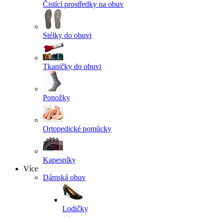
Čistící prostředky na obuv
Stélky do obuvi
Tkaničky do obuvi
Ponožky
Ortopedické pomůcky
Kapesníky
Více
Dámská obuv
Lodičky