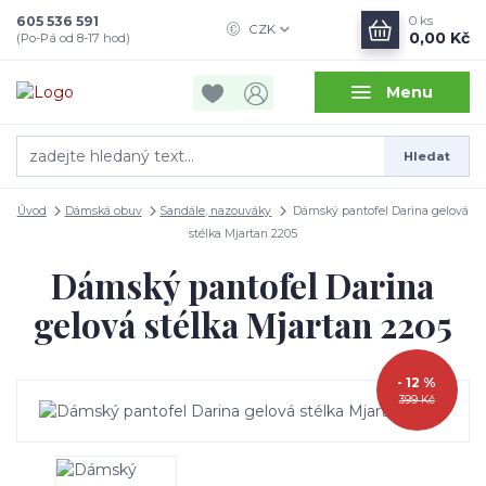
605 536 591
0
ks
CZK
0,00 Kč
(Po-Pá od 8-17 hod)
Menu
Hledat
Úvod
Dámská obuv
Sandále, nazouváky
Dámský pantofel Darina gelová
stélka Mjartan 2205
Dámský pantofel Darina
gelová stélka Mjartan 2205
- 12 %
399 Kč