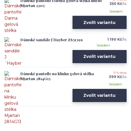
Dámské pantofle Darina gelová stélka hnědé
350 Kč
/
ks
Mjartan 2205
Skladem
Zvolit variantu
Dámské sandále J´Hayber ZS51399
1 190 Kč
/
ks
Skladem
Zvolit variantu
Dámské pantofle na klínku gelová stélka
11 % sleva
399 Kč
/
ks
Mjartan 2814G13
Skladem
Zvolit variantu