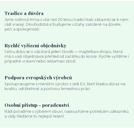
Tradice a důvěra
Jsme rodinná firma s více než 20 letou tradicí.Naši zákazníci se k nám
rádi vracejí. Dlouhodobě si budujeme vztahy založené na důvěře,
péči a spokojenosti.
Rychlé vyřízení objednávky
Celou dobu se o vás stará jeden člověk — majitelka e‑shopu, která
má o vaší objednávce přehled od začátku do konce. Rychle vyřídíme i
případné vrácení nebo reklamaci zboží.
Podpora evropských výrobců
Spolupracujeme s menšími výrobci z celé EU, kteří kladou důraz na
kvalitu, udržitelnost a poctivou řemeslnou práci.
Osobní přístup - poradenství
Rádi poradíme s výběrem obuvi, nasloucháme potřebám zákazníků
a vždy hledáme to nejlepší řešení.