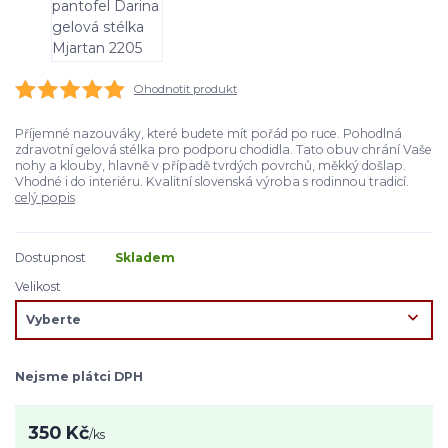
Ohodnotit produkt
Příjemné nazouváky, které budete mít pořád po ruce. Pohodlná
zdravotní gelová stélka pro podporu chodidla. Tato obuv chrání Vaše
nohy a klouby, hlavně v případě tvrdých povrchů, měkký došlap.
Vhodné i do interiéru. Kvalitní slovenská výroba s rodinnou tradicí.
celý popis
Dostupnost
Skladem
Velikost
Nejsme plátci DPH
350 Kč
/
ks