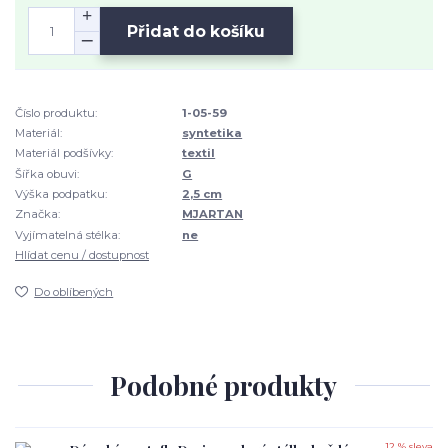
Přidat do košíku
Číslo produktu:
1-05-59
Materiál:
syntetika
Materiál podšívky:
textil
Šířka obuvi:
G
Výška podpatku:
2,5 cm
Značka:
MJARTAN
Vyjímatelná stélka:
ne
Hlídat cenu / dostupnost
Do oblíbených
Podobné produkty
12 % sleva