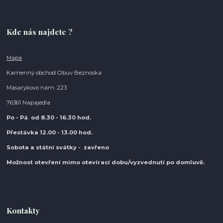
Kde nás najdete ?
Mapa
Kamenný obchod Obuv Beznoska
Masarykovo nám. 223
76361 Napajedla
Po - Pá od 8.30
- 16.30 hod.
Přestávka 12.00 - 13.00 hod.
Sobota a státní svátky - zavřeno
Možnost otevření mimo otevírací do
bu/vyzvednutí po domluvě.
Kontakty