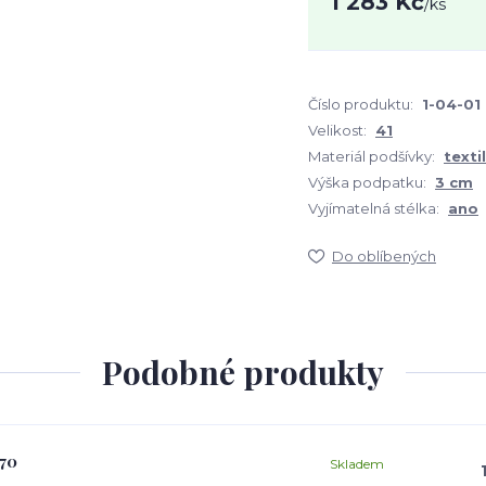
1 283 Kč
/
ks
Číslo produktu:
1-04-01
Velikost:
41
Materiál podšívky:
textil
Výška podpatku:
3 cm
Vyjímatelná stélka:
ano
Do oblíbených
Podobné produkty
170
Skladem