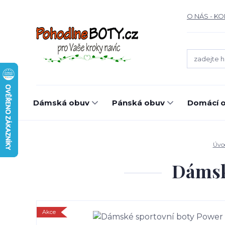
O NÁS - K
Dámská obuv
Pánská obuv
Domácí o
Úvo
Dámsk
Akce