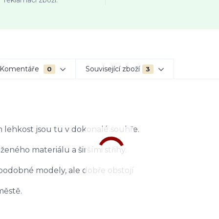
reklamaci zboží.
Komentáře
Související zboží
0
3
 lehkost jsou tu v dokonalé souhře.
eného materiálu a širšími střihy.
 podobné modely, ale dobře obstojí
městě.