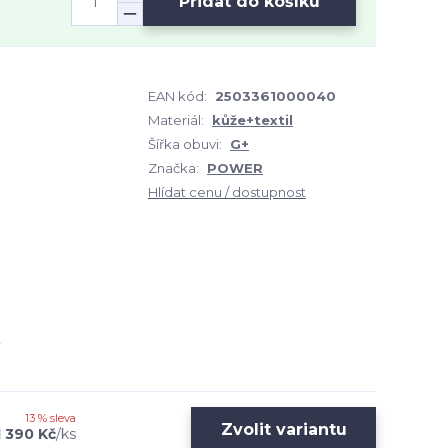
Přidat do košíku
EAN kód:
2503361000040
Materiál:
kůže+textil
Šířka obuvi:
G+
Značka:
POWER
Hlídat cenu / dostupnost
13 % sleva
Zvolit variantu
1 390 Kč
/
ks