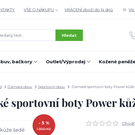
ONTAKTY
VŠE O NÁKUPU
VRÁCENÍ zboží do 14 dnů
Ví
Hledat
buv, bačkory
Outlet/Výprodej
Kožené peněž
d
Dámská obuv
Sportovní obuv
Dámské sportovní boty Power kůže 
é sportovní boty Power kůž
- 5 %
Ohodno
1 350 Kč