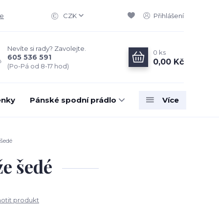
ce
CZK
Přihlášení
Nevíte si rady? Zavolejte.
0
ks
605 536 591
0,00 Kč
(Po-Pá od 8-17 hod)
enky
Pánské spodní prádlo
Více
šedé
e šedé
tit produkt