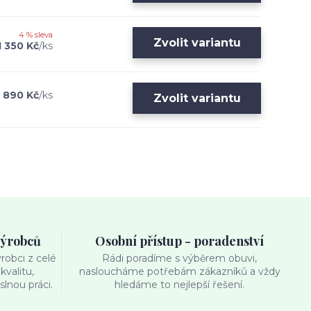
4 % sleva
Zvolit variantu
1 350 Kč
/
ks
1 890 Kč
/
ks
Zvolit variantu
výrobců
Osobní přístup - poradenství
obci z celé
Rádi poradíme s výběrem obuvi,
kvalitu,
nasloucháme potřebám zákazníků a vždy
lnou práci.
hledáme to nejlepší řešení.