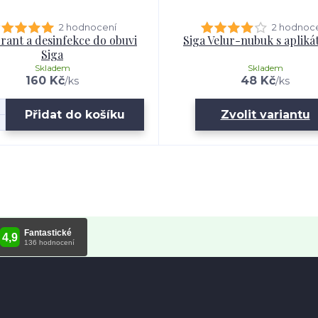
2 hodnocení
2 hodnoc
rant a desinfekce do obuvi
Siga Velur-nubuk s aplik
Siga
Skladem
Skladem
160 Kč
48 Kč
/
ks
/
ks
Přidat do košíku
Zvolit variantu