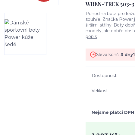
WREN-TREK 503-3
Pohodlná bota pro každ
souhře. Značka Power j
širšími střihy. Boty do
modely, ale dobře obstoj
popis
Sleva končí:
3
dny
Dostupnost
Velikost
Nejsme plátci DPH