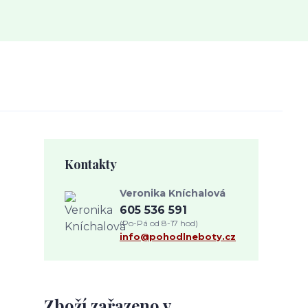
Kontakty
Veronika Kníchalová
605 536 591
(Po-Pá od 8-17 hod)
info@pohodlneboty.cz
Zboží zařazeno v