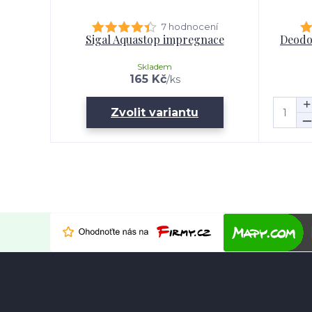
7 hodnocení
Sigal Aquastop impregnace
Deodo
Skladem
165 Kč
/
ks
Zvolit variantu