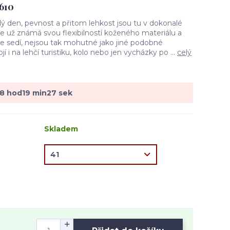
610
ý den, pevnost a přitom lehkost jsou tu v dokonalé
e už známá svou flexibilností koženého materiálu a
bře sedí, nejsou tak mohutné jako jiné podobné
í i na lehčí turistiku, kolo nebo jen vycházky po ...
celý
18
hod
19
min
26
sek
Skladem