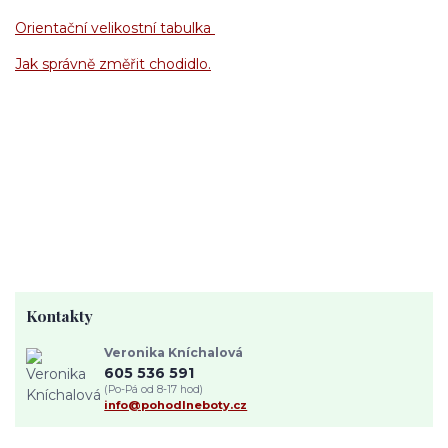
Orientační velikostní tabulka
Jak správně změřit chodidlo.
Kontakty
Veronika Kníchalová
605 536 591
(Po-Pá od 8-17 hod)
info@pohodlneboty.cz