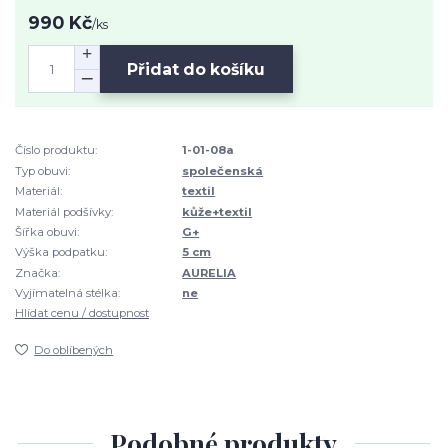
990 Kč
/
ks
Přidat do košíku
Číslo produktu:
1-01-08a
Typ obuvi:
společenská
Materiál:
textil
Materiál podšívky:
kůže+textil
Šířka obuvi:
G+
Výška podpatku:
5 cm
Značka:
AURELIA
Vyjímatelná stélka:
ne
Hlídat cenu / dostupnost
Do oblíbených
Podobné produkty