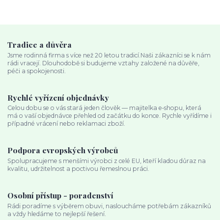
Tradice a důvěra
Jsme rodinná firma s více než 20 letou tradicí.Naši zákazníci se k nám
rádi vracejí. Dlouhodobě si budujeme vztahy založené na důvěře,
péči a spokojenosti.
Rychlé vyřízení objednávky
Celou dobu se o vás stará jeden člověk — majitelka e‑shopu, která
má o vaší objednávce přehled od začátku do konce. Rychle vyřídíme i
případné vrácení nebo reklamaci zboží.
Podpora evropských výrobců
Spolupracujeme s menšími výrobci z celé EU, kteří kladou důraz na
kvalitu, udržitelnost a poctivou řemeslnou práci.
Osobní přístup - poradenství
Rádi poradíme s výběrem obuvi, nasloucháme potřebám zákazníků
a vždy hledáme to nejlepší řešení.