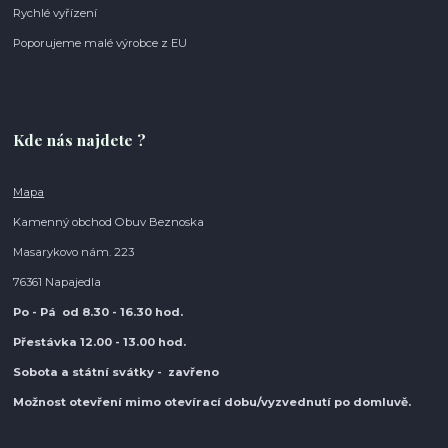
Rychlé vyřízení
Poporujeme malé výrobce z EU
Kde nás najdete ?
Mapa
Kamenný obchod Obuv Beznoska
Masarykovo nám. 223
76361 Napajedla
Po - Pá od 8.30
- 16.30 hod.
Přestávka 12.00 - 13.00 hod.
Sobota a státní svátky - zavřeno
Možnost otevření mimo otevírací do
bu/vyzvednutí po domluvě.