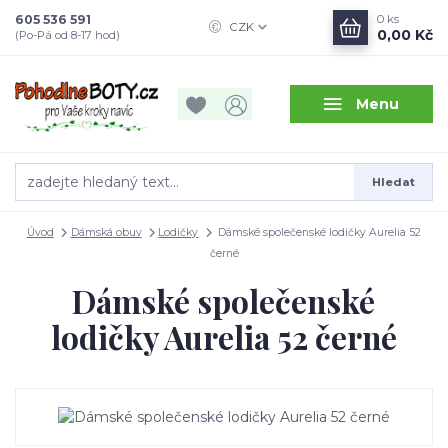
605 536 591
0
ks
CZK
0,00 Kč
(Po-Pá od 8-17 hod)
Menu
Hledat
Úvod
Dámská obuv
Lodičky
Dámské společenské lodičky Aurelia 52
černé
Dámské společenské
lodičky Aurelia 52 černé